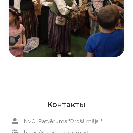
Контакты
NVO "Patvērums "Drošā māja""
https://patverums-dm.lv/