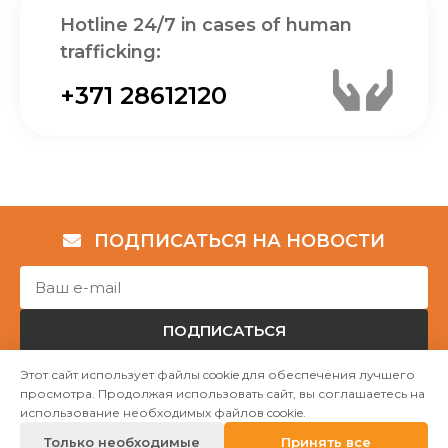
Hotline 24/7 in cases of human
trafficking:
+371 28612120
ПОДПИСАТЬСЯ НА НОВОСТИ
ПОДПИСАТЬСЯ
Этот сайт использует файлы cookie для обеспечения лучшего
просмотра. Продолжая использовать сайт, вы соглашаетесь на
Авторские права © НГО „Убежище "Надёжный дом""
использование необходимых файлов cookie.
2023
Только необходимые
Принять все
Mājas lapu izstrāde WEBstyle.lv