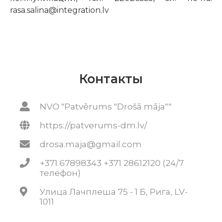
rasa.salina@integration.lv
Контакты
NVO "Patvērums "Drošā māja""
https://patverums-dm.lv/
drosa.maja@gmail.com
+371 67898343 +371 28612120 (24/7
телефон)
Улица Лачплеша 75 - 1 Б, Рига, LV-
1011