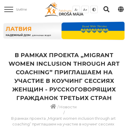
Izvēlne
A-
A+
ЛАТВИЯ
НАДЕЖНЫЙ ДОМ
ДЛЯ РАЗНЫХ ЛЮДЕЙ
В РАМКАХ ПРОЕКТА „MIGRANT
WOMEN INCLUSION THROUGH ART
COACHING” ПРИГЛАШАЕМ НА
УЧАСТИЕ В КОУЧИНГ СЕССИЯХ
ЖЕНЩИН - РУССКОГОВОРЯЩИХ
ГРАЖДАНОК ТРЕТЬИХ СТРАН
/
Новости
/
В рамках проекта „Migrant women inclusion through art
coaching” приглашаем на участие в коучинг сессиях