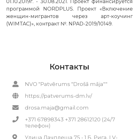
01.10.2019г. - 30.08.2021. Проект финансируется
программой NORDPLUS. Проект «Включение
женщин-мигрантов через арт-коучинг
(WIMTAC)», контракт №. NPAD-2019/10149.
Контакты
NVO "Patvērums "Drošā māja""
https://patverums-dm.lv/
drosa.maja@gmail.com
+371 67898343 +371 28612120 (24/7
телефон)
Улица Лачплеша 75 - 1 Б, Рига, LV-