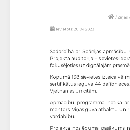
/
Ziņas
Ievietots: 28.04.2023
Sadarbībā ar Spānijas apmācību
Projekta auditorija – sievietes-ieb
fokusējoties uz digitālajām prasm
Kopumā 138 sievietes izteica vēl
sertifikātus ieguva 44 dalībniece
Vjetnamas un citām.
Apmācību programma notika ar īp
mentors. Viņas guva atbalstu un res
vardabību.
Projekta noslēguma pasākums nori