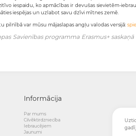
zitīvo iespaidu, ko apmācības ir devušas sievietēm-iebr
nāties iespējas un uzlabot savu dzīvi mītnes zemē.
stu pilnībā var mūsu mājaslapas angļu valodas versijā:
spie
ropas Savienības programma Erasmus+ saskaņā a
Informācija
Par mums
Cilvēktirdzniecība
Uztic
Iebraucējiem
gadī
Jaunumi