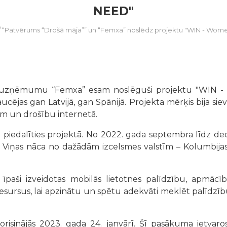
NEED"
/
“Patvērums “Drošā māja”” un “Femxa” noslēdz projektu "WIN - Wom
 uzņēmumu “Femxa” esam noslēguši projektu "WIN - Wo
raucējas gan Latvijā, gan Spānijā. Projekta mērķis bija sie
ēm un drošību internetā.
mi piedalīties projektā. No 2022. gada septembra līdz 
s. Viņas nāca no dažādām izcelsmes valstīm – Kolumbijas
aši izveidotas mobilās lietotnes palīdzību, apmācī
ursus, lai apzinātu un spētu adekvāti meklēt palīdzību s
sinājās 2023. gada 24. janvārī. Šī pasākuma ietvaros 