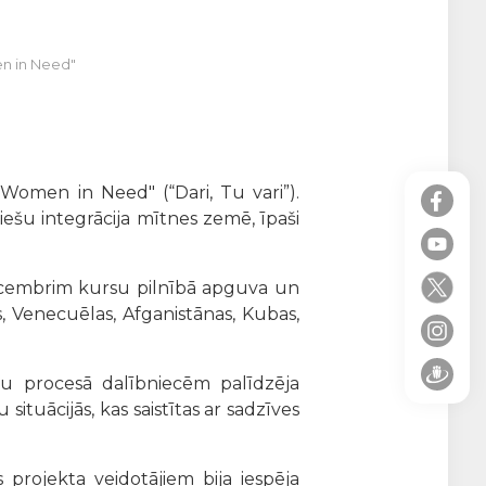
en in Need"
men in Need" (“Dari, Tu vari”).
viešu integrācija mītnes zemē, īpaši
decembrim kursu pilnībā apguva un
, Venecuēlas, Afganistānas, Kubas,
bu procesā dalībniecēm palīdzēja
ituācijās, kas saistītas ar sadzīves
projekta veidotājiem bija iespēja