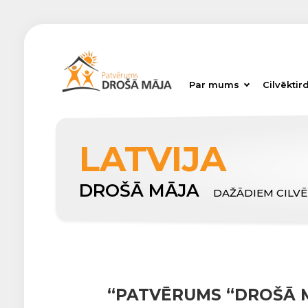
Par mums
Cilvēktir
LATVIJA
DROŠĀ MĀJA
DAŽĀDIEM CILV
“PATVĒRUMS “DROŠĀ M