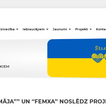
dzniecība
Iebraucējiem
Jaunumi
Projekti
Konta
ĒKIEM
ĀJA”” UN “FEMXA” NOSLĒDZ PROJ