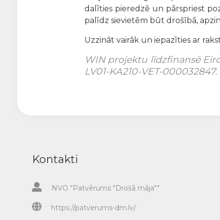
dalīties pieredzē un pārspriest po
palīdz sievietēm būt drošībā, apzi
Uzzināt vairāk un iepazīties ar rak
WIN projektu līdzfinansē Ei
LV01-KA210-VET-000032847.
Kontakti
NVO "Patvērums "Drošā māja""
https://patverums-dm.lv/