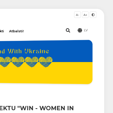
A-
A+
LV
kti
Atbalsti!
EKTU "WIN - WOMEN IN