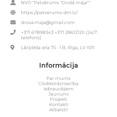
NVO "Patvērums "Drošā māja""
https://patverums-dm.lv/
drosa.maja@gmail.com
+371 67898343 +371 28612120 (24/7
telefons)
Lāčplēša iela 75 - 1 B, Rīga, LV-1011
Informācija
Par mums
Cilvēktirdzniecība
Iebraucējiem
Jaunumi
Projekti
Kontakti
Atbalsti!