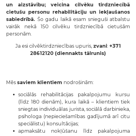
un aizstāvību; veicina cilvēku tirdzniecībā
cietušu personu rehabilitāciju un iekļaušanos
sabiedrībā.
Šo gadu laikā esam snieguši atbalstu
vairāk nekā 150 cilvēku tirdzniecībā cietušām
personām.
Ja esi cilvēktirdzniecības upuris,
zvani
:
+371
28612120 (diennakts tālrunis)
Mēs
saviem klientiem
nodrošinām:
sociālās rehabilitācijas pakalpojumu kursu
(līdz 180 dienām), kura laikā – klientiem tiek
sniegtas individuālas jurista, sociālā darbinieka,
psihologa (nepieciešamības gadījumā arī citu
speciālistu) konsultācijas;
apmaksātu nokļūšanu līdz pakalpojuma