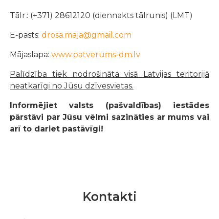
Tālr.: (+371) 28612120 (diennakts tālrunis) (LMT)
E-pasts:
drosa.maja@gmail.com
Mājaslapa:
www.patverums-dm.lv
Palīdzība tiek nodrošināta visā Latvijas teritorijā
neatkarīgi no Jūsu dzīvesvietas.
Informējiet valsts (pašvaldības) iestādes
pārstāvi par Jūsu vēlmi sazināties ar mums vai
arī to dariet pastāvīgi!
Kontakti