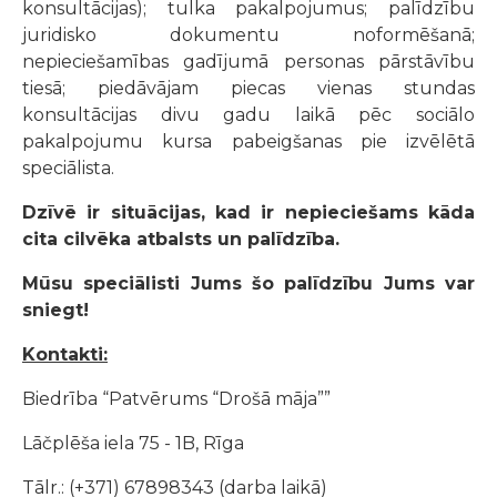
konsultācijas); tulka pakalpojumus; palīdzību
juridisko dokumentu noformēšanā;
nepieciešamības gadījumā personas pārstāvību
tiesā; piedāvājam piecas vienas stundas
konsultācijas divu gadu laikā pēc sociālo
pakalpojumu kursa pabeigšanas pie izvēlētā
speciālista.
Dzīvē ir situācijas, kad ir nepieciešams kāda
cita cilvēka atbalsts un palīdzība.
Mūsu speciālisti Jums šo palīdzību Jums var
sniegt!
Kontakti:
Biedrība “Patvērums “Drošā māja””
Lāčplēša iela 75 - 1B, Rīga
Tālr.: (+371) 67898343 (darba laikā)