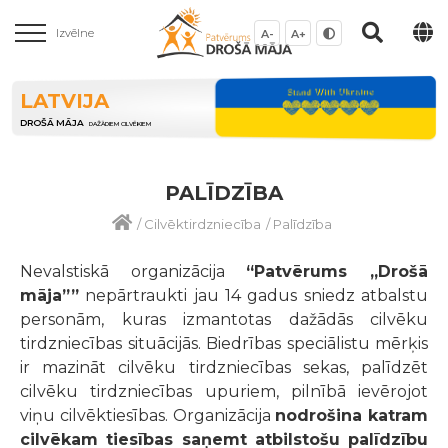
Izvēlne
A-
A+
LATVIJA
DROŠĀ MĀJA
DAŽĀDIEM CILVĒKIEM
PALĪDZĪBA
/
Cilvēktirdzniecība
/
Palīdzība
Nevalstiskā organizācija
“Patvērums „Drošā
māja””
nepārtraukti jau 14 gadus sniedz atbalstu
personām, kuras izmantotas dažādās cilvēku
tirdzniecības situācijās. Biedrības speciālistu mērķis
ir mazināt cilvēku tirdzniecības sekas, palīdzēt
cilvēku tirdzniecības upuriem, pilnībā ievērojot
viņu cilvēktiesības. Organizācija
nodrošina katram
cilvēkam tiesības saņemt atbilstošu palīdzību