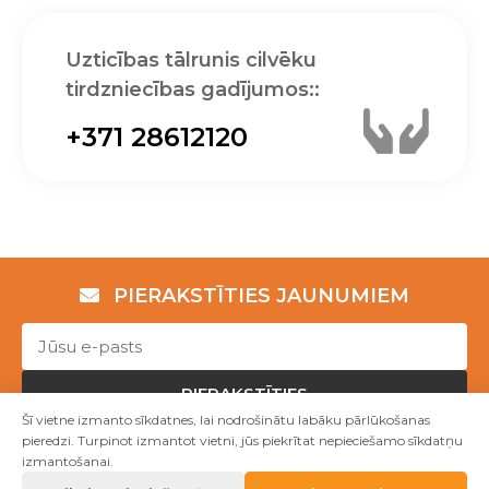
Uzticības tālrunis cilvēku
tirdzniecības gadījumos::
+371 28612120
PIERAKSTĪTIES JAUNUMIEM
PIERAKSTĪTIES
Šī vietne izmanto sīkdatnes, lai nodrošinātu labāku pārlūkošanas
pieredzi. Turpinot izmantot vietni, jūs piekrītat nepieciešamo sīkdatņu
izmantošanai.
Copyright © NVO "Patvērums "Drošā māja"" 2023