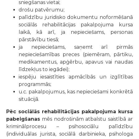
sniegšanas vietai;
drošu patvērumu;
palīdzību juridisko dokumentu noformēšanā
sociālās rehabilitācijas pakalpojuma kursa
laikā, kā arī, ja nepieciešams, personas
pārstāvību tiesā;
ja nepieciešams, saņemt arī pirmās
nepieciešamības preces (piemēram, pārtiku,
medikamentus, apģērbu, apavus vai naudas
līdzekļus to iegādei);
iespēju iesaistīties apmācībās un izglītības
programmās;
u.c. pakalpojumus, kas nepieciešami konkrētā
situācijā.
Pēc sociālās rehabilitācijas pakalpojuma kursa
pabeigšanas
mēs nodrošinām atbalstu saistībā ar
kriminālprocesu – psihosociālu palīdzību
(individuālas jurista, sociālā darbinieka, psihologa