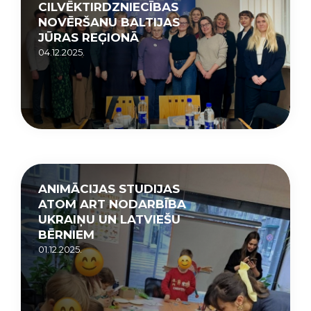
CILVĒKTIRDZNIECĪBAS
NOVĒRŠANU BALTIJAS
JŪRAS REĢIONĀ
04.12.2025.
ANIMĀCIJAS STUDIJAS
ATOM ART NODARBĪBA
UKRAIŅU UN LATVIEŠU
BĒRNIEM
01.12.2025.