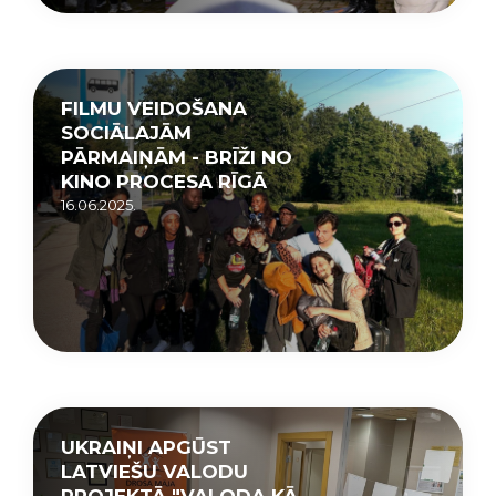
FILMU VEIDOŠANA
SOCIĀLAJĀM
PĀRMAIŅĀM - BRĪŽI NO
KINO PROCESA RĪGĀ
16.06.2025.
UKRAIŅI APGŪST
LATVIEŠU VALODU
PROJEKTĀ "VALODA KĀ