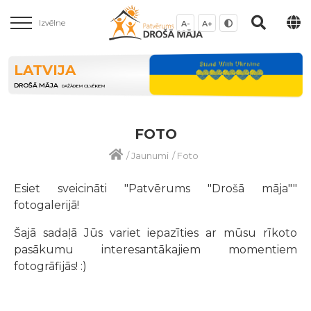
Izvēlne
A-
A+
LATVIJA
DROŠĀ MĀJA
DAŽĀDIEM CILVĒKIEM
FOTO
/
Jaunumi
/
Foto
Esiet sveicināti "Patvērums "Drošā māja""
fotogalerijā!
Šajā sadaļā Jūs variet iepazīties ar
mūsu
rīkoto
pasākumu interesantākajiem momentiem
fotogrāfijās! :)