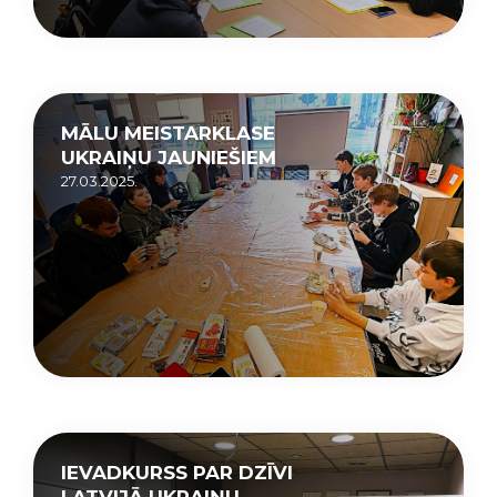
MĀLU MEISTARKLASE
UKRAIŅU JAUNIEŠIEM
27.03.2025.
IEVADKURSS PAR DZĪVI
LATVIJĀ UKRAIŅU