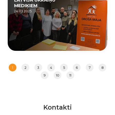
MEDIĶIEM
24.03.2025.
1
2
3
4
5
6
7
8
9
10
11
Kontakti