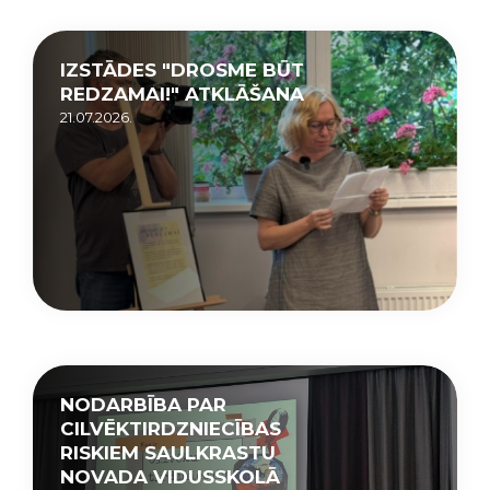
IZSTĀDES "DROSME BŪT
REDZAMAI!" ATKLĀŠANA
21.07.2026.
NODARBĪBA PAR
CILVĒKTIRDZNIECĪBAS
RISKIEM SAULKRASTU
NOVADA VIDUSSKOLĀ