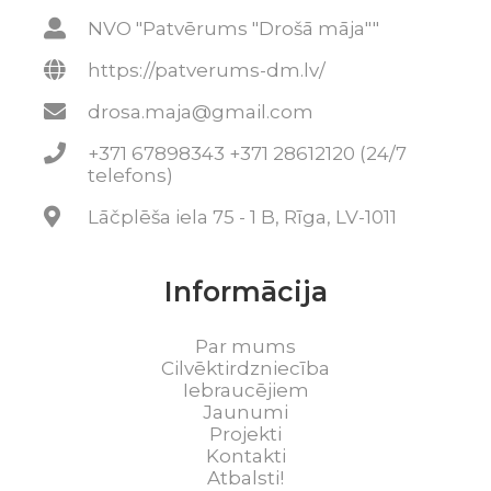
NVO "Patvērums "Drošā māja""
https://patverums-dm.lv/
drosa.maja@gmail.com
+371 67898343 +371 28612120 (24/7
telefons)
Lāčplēša iela 75 - 1 B, Rīga, LV-1011
Informācija
Par mums
Cilvēktirdzniecība
Iebraucējiem
Jaunumi
Projekti
Kontakti
Atbalsti!