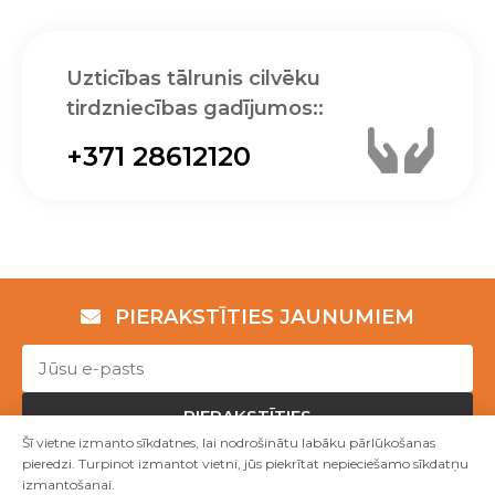
Uzticības tālrunis cilvēku
tirdzniecības gadījumos::
+371 28612120
PIERAKSTĪTIES JAUNUMIEM
PIERAKSTĪTIES
Šī vietne izmanto sīkdatnes, lai nodrošinātu labāku pārlūkošanas
pieredzi. Turpinot izmantot vietni, jūs piekrītat nepieciešamo sīkdatņu
izmantošanai.