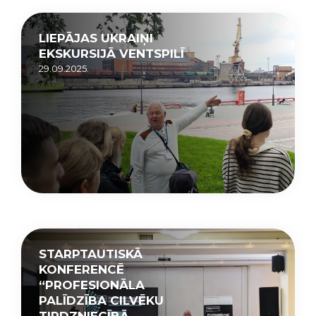
LIEPĀJAS UKRAIŅI
EKSKURSIJĀ VENTSPILĪ
29.09.2025.
STARPTAUTISKĀ
KONFERENCĒ
“PROFESIONĀLA
PALĪDZĪBA CILVĒKU
TIRDZNIECĪBĀ