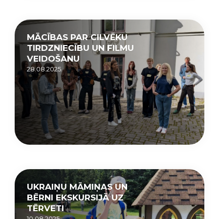
MĀCĪBAS PAR CILVĒKU
TIRDZNIECĪBU UN FILMU
VEIDOŠANU
28.08.2025.
UKRAIŅU MĀMIŅAS UN
BĒRNI EKSKURSIJĀ UZ
TĒRVETI
10.08.2025.