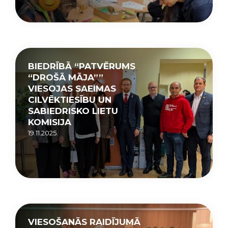
BIEDRĪBĀ “PATVĒRUMS
“DROŠĀ MĀJA””
VIESOJAS SAEIMAS
CILVĒKTIESĪBU UN
SABIEDRISKO LIETU
KOMISIJA
19.11.2025.
VIESOŠANĀS RAIDĪJUMĀ