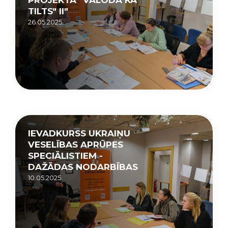
TILTS" II"
26.05.2025.
IEVADKURSS UKRAIŅU
VESELĪBAS APRŪPES
SPECIĀLISTIEM -
DAŽĀDAS NODARBĪBAS
10.05.2025.