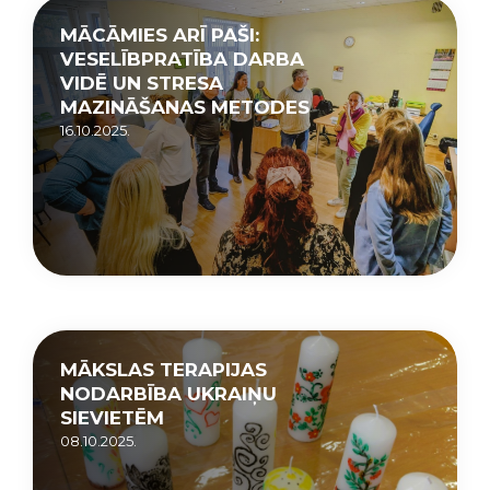
MĀCĀMIES ARĪ PAŠI:
VESELĪBPRATĪBA DARBA
VIDĒ UN STRESA
MAZINĀŠANAS METODES
16.10.2025.
MĀKSLAS TERAPIJAS
NODARBĪBA UKRAIŅU
SIEVIETĒM
08.10.2025.