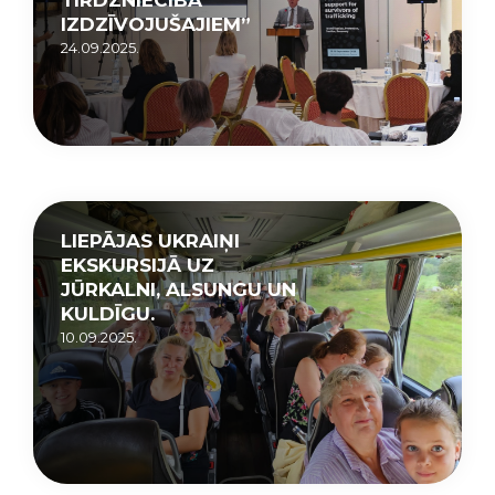
IZDZĪVOJUŠAJIEM”
24.09.2025.
LIEPĀJAS UKRAIŅI
EKSKURSIJĀ UZ
JŪRKALNI, ALSUNGU UN
KULDĪGU.
10.09.2025.