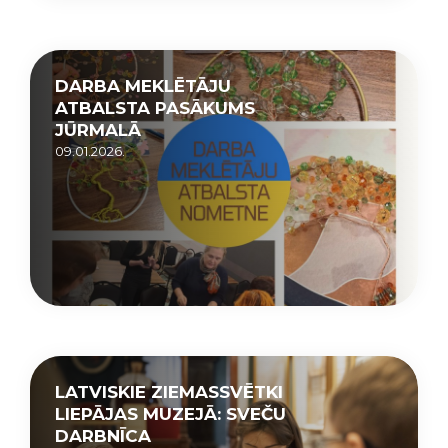
DARBA MEKLĒTĀJU
ATBALSTA PASĀKUMS
JŪRMALĀ
09.01.2026.
LATVISKIE ZIEMASSVĒTKI
LIEPĀJAS MUZEJĀ: SVEČU
DARBNĪCA