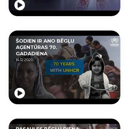
ŠODIEN IR ANO BĒGĻU
AĢENTŪRAS 70.
GADADIENA
14.12.2020.
PASAULES BĒGĻU DIENA