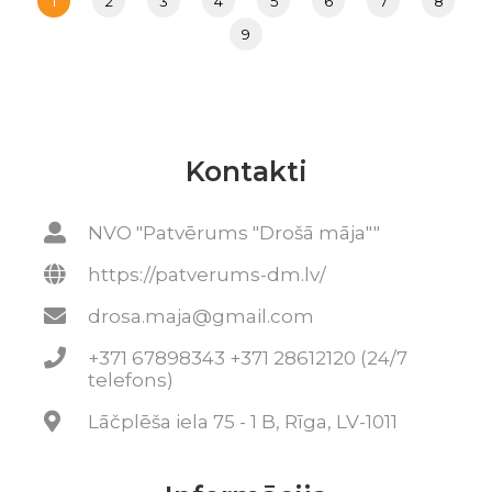
1
2
3
4
5
6
7
8
9
Kontakti
NVO "Patvērums "Drošā māja""
https://patverums-dm.lv/
drosa.maja@gmail.com
+371 67898343 +371 28612120 (24/7
telefons)
Lāčplēša iela 75 - 1 B, Rīga, LV-1011