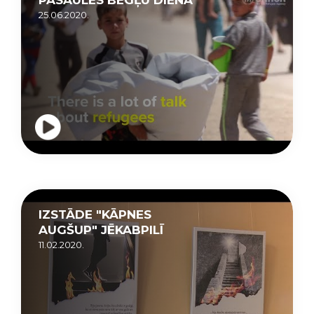
25.06.2020.
IZSTĀDE "KĀPNES
AUGŠUP" JĒKABPILĪ
11.02.2020.