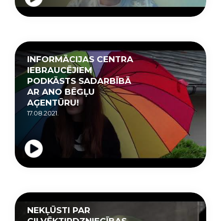
INFORMĀCIJAS CENTRA
IEBRAUCĒJIEM
PODKĀSTS SADARBĪBĀ
AR ANO BĒGĻU
AĢENTŪRU!
17.08.2021.
NEKĻŪSTI PAR
CILVĒKTIRDZNIECĪBAS