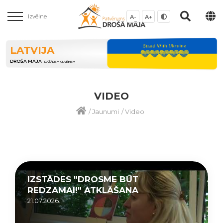
Izvēlne
A-
A+
LATVIJA
DROŠĀ MĀJA
DAŽĀDIEM CILVĒKIEM
VIDEO
/
Jaunumi
/
Video
IZSTĀDES "DROSME BŪT
REDZAMAI!" ATKLĀŠANA
21.07.2026.