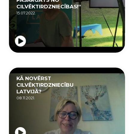
CILVĒKTIRDZNIECĪBAS!”
15.07.2022.
KĀ NOVĒRST
CILVĒKTIRDZNIECĪBU
LATVIJĀ?
08.11.2021.