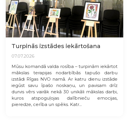
Turpinās izstādes iekārtošana
07.07.2026
Mūsu komandā valda rosība – turpinām iekārtot
mākslas terapijas nodarbībās tapušo darbu
izstādi Rīgas NVO namā. Ar katru dienu izstāde
iegūst savu īpašo noskaņu, un pavisam drīz
durvis vērs vairāk nekā 30 unikāli mākslas darbi,
kuros atspoguļojas dalībnieču emocijas,
pieredze, cerība un spēks. Katr...