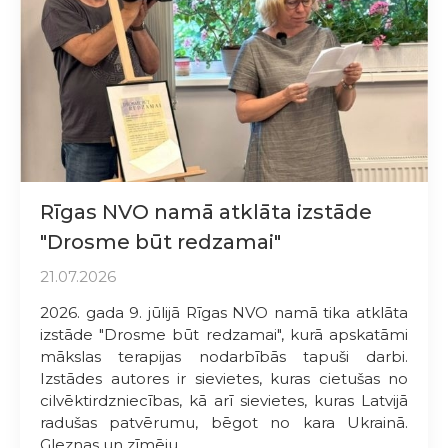
Rīgas NVO namā atklāta izstāde
"Drosme būt redzamai"
21.07.2026
2026. gada 9. jūlijā Rīgas NVO namā tika atklāta
izstāde "Drosme būt redzamai", kurā apskatāmi
mākslas terapijas nodarbībās tapuši darbi.
Izstādes autores ir sievietes, kuras cietušas no
cilvēktirdzniecības, kā arī sievietes, kuras Latvijā
radušas patvērumu, bēgot no kara Ukrainā.
Gleznas un zīmēju...