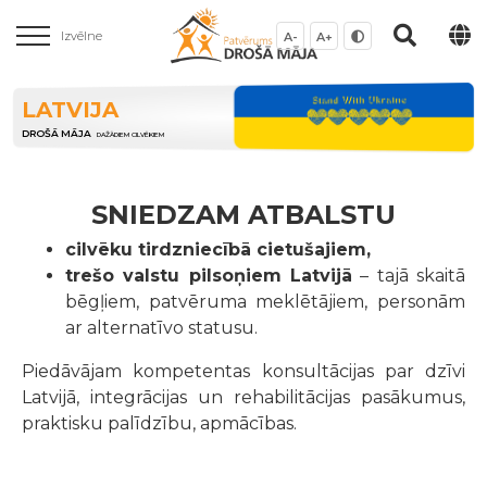
Izvēlne
A-
A+
LATVIJA
DROŠĀ MĀJA
DAŽĀDIEM CILVĒKIEM
SNIEDZAM ATBALSTU
cilvēku tirdzniecībā cietušajiem,
trešo valstu pilsoņiem Latvijā
– tajā skaitā
bēgļiem, patvēruma meklētājiem, personām
ar alternatīvo statusu.
Piedāvājam kompetentas konsultācijas par dzīvi
Latvijā, integrācijas un rehabilitācijas pasākumus,
praktisku palīdzību, apmācības.