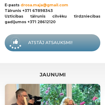
E-pasts
drosa.maja@gmail.com
Tālrunis
+371 67898343
Uzticības tālrunis cilvēku tirdzniecības
gadījumos +371 28612120
ATSTĀJ ATSAUKSMI!
JAUNUMI