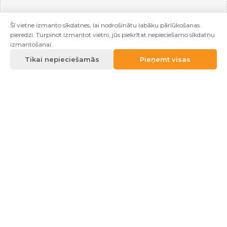
Šī vietne izmanto sīkdatnes, lai nodrošinātu labāku pārlūkošanas
pieredzi. Turpinot izmantot vietni, jūs piekrītat nepieciešamo sīkdatņu
izmantošanai.
Tikai nepieciešamās
Pieņemt visas