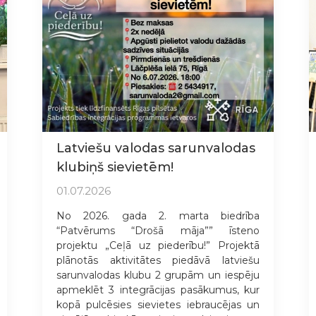
Latviešu valodas sarunvalodas
klubiņš sievietēm!
01.07.2026
No 2026. gada 2. marta biedrība
“Patvērums “Drošā māja”” īsteno
projektu „Ceļā uz piederību!” Projektā
plānotās aktivitātes piedāvā latviešu
sarunvalodas klubu 2 grupām un iespēju
apmeklēt 3 integrācijas pasākumus, kur
kopā pulcēsies sievietes iebraucējas un