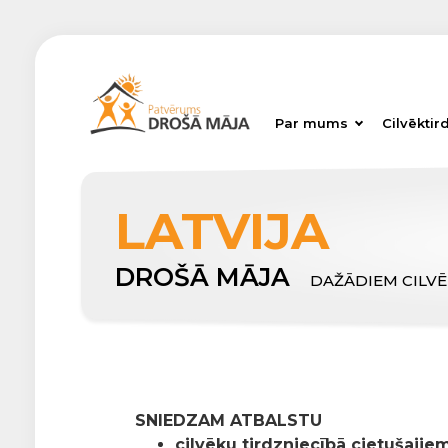
Par mums
Cilvēktir
LATVIJA
DROŠĀ MĀJA
DAŽĀDIEM CILV
SNIEDZAM ATBALSTU
cilvēku tirdzniecībā cietušajiem