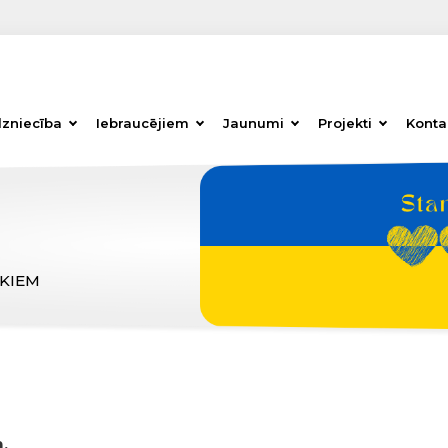
dzniecība
Iebraucējiem
Jaunumi
Projekti
Konta
ĒKIEM
,