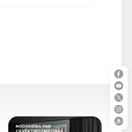
NODARBĪBA PAR
CILVĒKTIRDZNIECĪBAS