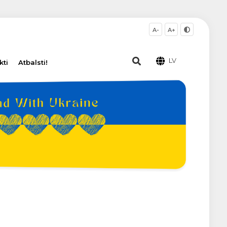
A-
A+
LV
kti
Atbalsti!