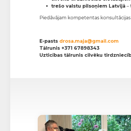
trešo valstu pilsoņiem Latvijā
– 
Piedāvājam kompetentas konsultācijas pa
E-pasts
drosa.maja@gmail.com
Tālrunis
+371 67898343
Uzticības tālrunis cilvēku tirdzniec