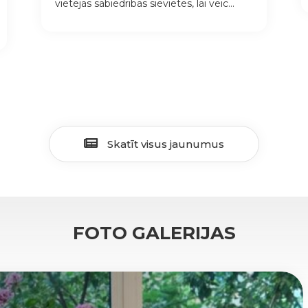
vietējās sabiedrības sievietes, lai veic...
Skatīt visus jaunumus
FOTO GALERIJAS