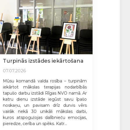
Turpinās izstādes iekārtošana
07.07.2026
Mūsu komandā valda rosība – turpinām
iekārtot mākslas terapijas nodarbībās
tapušo darbu izstādi Rīgas NVO namā. Ar
katru dienu izstāde iegūst savu īpašo
noskaņu, un pavisam drīz durvis vērs
vairāk nekā 30 unikāli mākslas darbi,
kuros atspoguļojas dalībnieču emocijas,
pieredze, cerība un spēks. Katr...