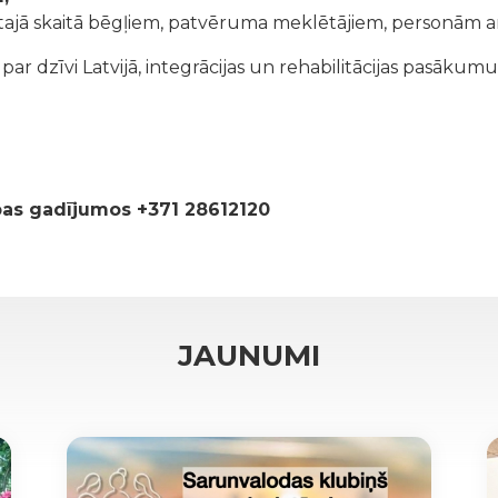
tajā skaitā bēgļiem, patvēruma meklētājiem, personām ar
r dzīvi Latvijā, integrācijas un rehabilitācijas pasākumu
ības gadījumos +371 28612120
JAUNUMI