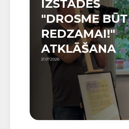
IZSTĀDES
"DROSME BŪT
REDZAMAI!"
ATKLĀŠANA
21.07.2026.