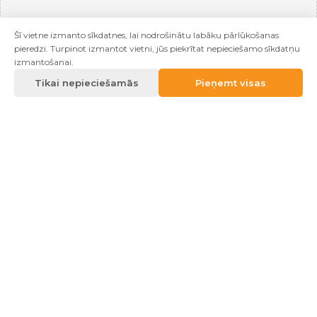
Šī vietne izmanto sīkdatnes, lai nodrošinātu labāku pārlūkošanas
pieredzi. Turpinot izmantot vietni, jūs piekrītat nepieciešamo sīkdatņu
izmantošanai.
Tikai nepieciešamās
Pieņemt visas