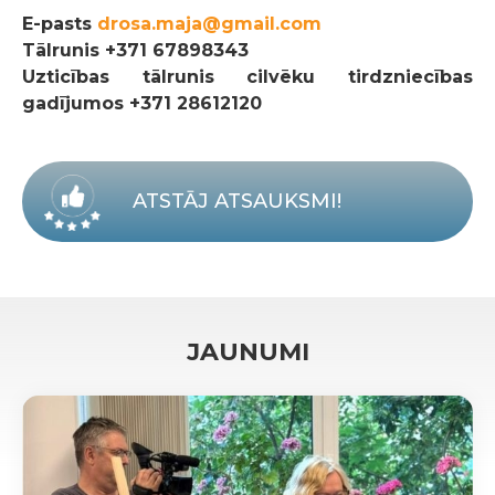
E-pasts
drosa.maja@gmail.com
Tālrunis
+371 67898343
Uzticības tālrunis cilvēku tirdzniecības
gadījumos +371 28612120
ATSTĀJ ATSAUKSMI!
JAUNUMI