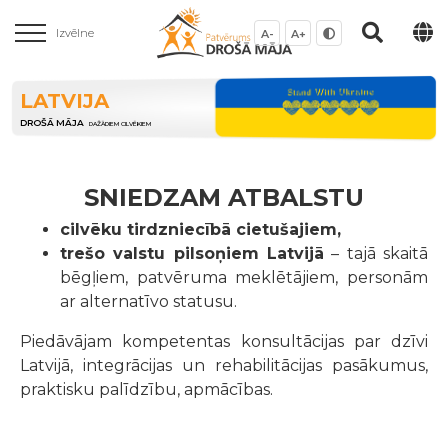
Izvēlne
A-
A+
LATVIJA
DROŠĀ MĀJA
DAŽĀDIEM CILVĒKIEM
SNIEDZAM ATBALSTU
cilvēku tirdzniecībā cietušajiem,
trešo valstu pilsoņiem Latvijā
– tajā skaitā
bēgļiem, patvēruma meklētājiem, personām
ar alternatīvo statusu.
Piedāvājam kompetentas konsultācijas par dzīvi
Latvijā, integrācijas un rehabilitācijas pasākumus,
praktisku palīdzību, apmācības.