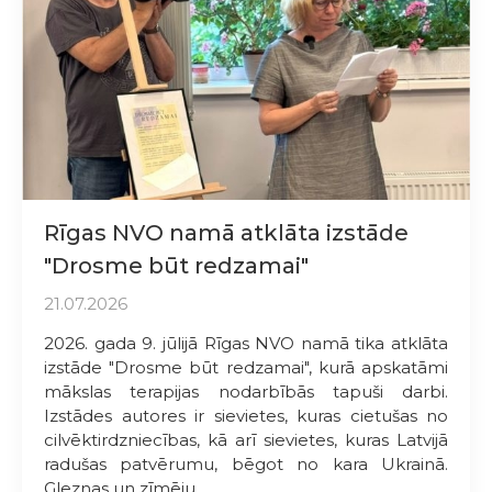
Rīgas NVO namā atklāta izstāde
"Drosme būt redzamai"
21.07.2026
2026. gada 9. jūlijā Rīgas NVO namā tika atklāta
izstāde "Drosme būt redzamai", kurā apskatāmi
mākslas terapijas nodarbībās tapuši darbi.
Izstādes autores ir sievietes, kuras cietušas no
cilvēktirdzniecības, kā arī sievietes, kuras Latvijā
radušas patvērumu, bēgot no kara Ukrainā.
Gleznas un zīmēju...