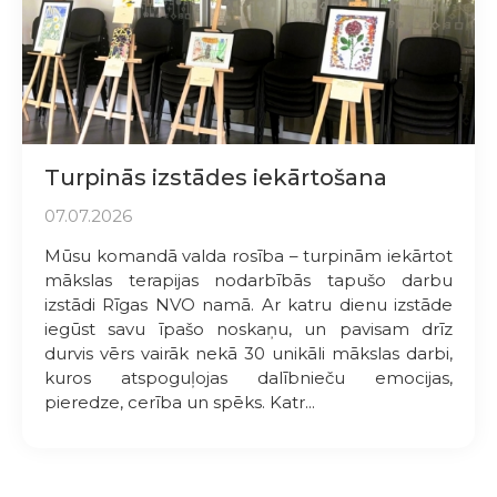
Turpinās izstādes iekārtošana
07.07.2026
Mūsu komandā valda rosība – turpinām iekārtot
mākslas terapijas nodarbībās tapušo darbu
izstādi Rīgas NVO namā. Ar katru dienu izstāde
iegūst savu īpašo noskaņu, un pavisam drīz
durvis vērs vairāk nekā 30 unikāli mākslas darbi,
kuros atspoguļojas dalībnieču emocijas,
pieredze, cerība un spēks. Katr...