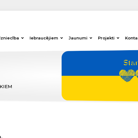
dzniecība
Iebraucējiem
Jaunumi
Projekti
Konta
ĒKIEM
,