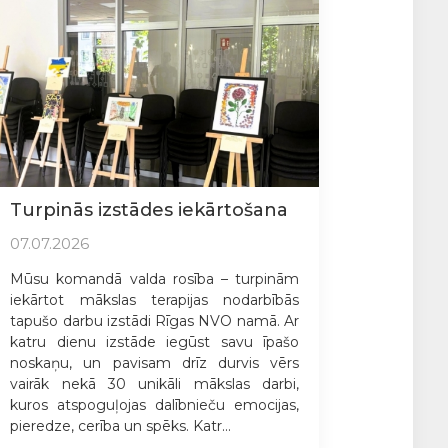
Turpinās izstādes iekārtošana
07.07.2026
Mūsu komandā valda rosība – turpinām
iekārtot mākslas terapijas nodarbībās
tapušo darbu izstādi Rīgas NVO namā. Ar
katru dienu izstāde iegūst savu īpašo
noskaņu, un pavisam drīz durvis vērs
vairāk nekā 30 unikāli mākslas darbi,
kuros atspoguļojas dalībnieču emocijas,
pieredze, cerība un spēks. Katr...