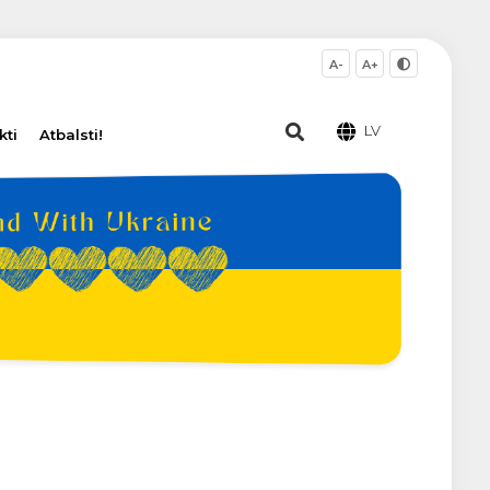
A-
A+
LV
kti
Atbalsti!