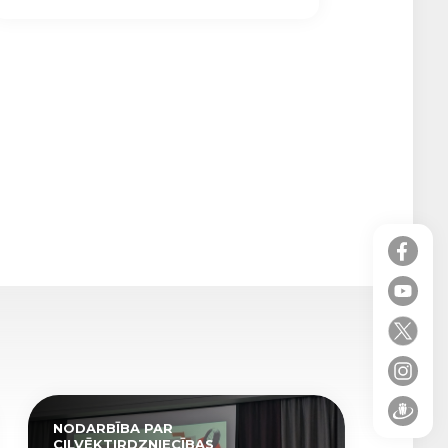
NODARBĪBA PAR
CILVĒKTIRDZNIECĪBAS