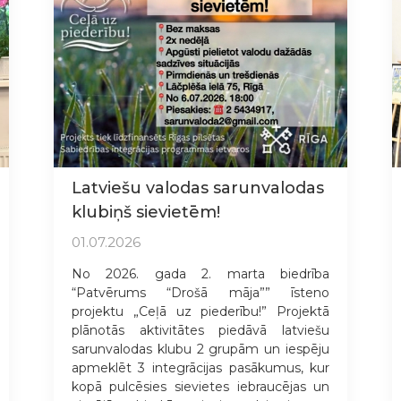
Latviešu valodas sarunvalodas
klubiņš sievietēm!
01.07.2026
No 2026. gada 2. marta biedrība
“Patvērums “Drošā māja”” īsteno
projektu „Ceļā uz piederību!” Projektā
plānotās aktivitātes piedāvā latviešu
sarunvalodas klubu 2 grupām un iespēju
apmeklēt 3 integrācijas pasākumus, kur
kopā pulcēsies sievietes iebraucējas un