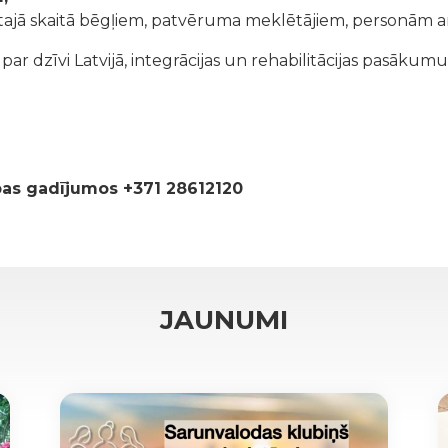
tajā skaitā bēgļiem, patvēruma meklētājiem, personām ar
r dzīvi Latvijā, integrācijas un rehabilitācijas pasākumu
ības gadījumos +371 28612120
JAUNUMI