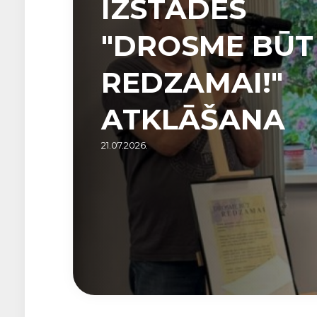
IZSTĀDES
"DROSME BŪT
REDZAMAI!"
ATKLĀŠANA
21.07.2026.