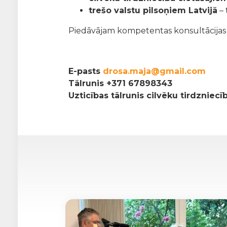
trešo valstu pilsoņiem Latvijā
– 
Piedāvājam kompetentas konsultācijas pa
E-pasts
drosa.maja@gmail.com
Tālrunis
+371 67898343
Uzticības tālrunis cilvēku tirdzniec