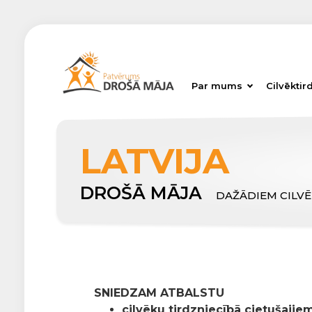
Par mums
Cilvēktir
LATVIJA
DROŠĀ MĀJA
DAŽĀDIEM CILV
SNIEDZAM ATBALSTU
cilvēku tirdzniecībā cietušajiem