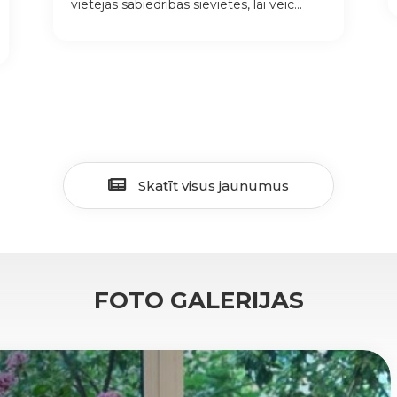
vietējās sabiedrības sievietes, lai veic...
Skatīt visus jaunumus
FOTO GALERIJAS