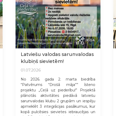
Latviešu valodas sarunvalodas
klubiņš sievietēm!
01.07.2026
No 2026. gada 2. marta biedrība
“Patvērums “Drošā māja”” īsteno
projektu „Ceļā uz piederību!” Projektā
plānotās aktivitātes piedāvā latviešu
sarunvalodas klubu 2 grupām un iespēju
apmeklēt 3 integrācijas pasākumus, kur
kopā pulcēsies sievietes iebraucējas un