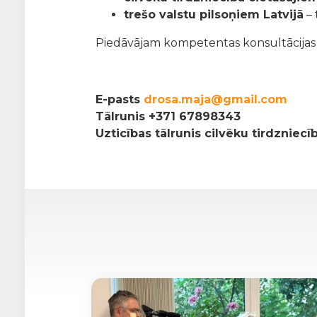
trešo valstu pilsoņiem Latvijā
– 
Piedāvājam kompetentas konsultācijas pa
E-pasts
drosa.maja@gmail.com
Tālrunis
+371 67898343
Uzticības tālrunis cilvēku tirdzniec