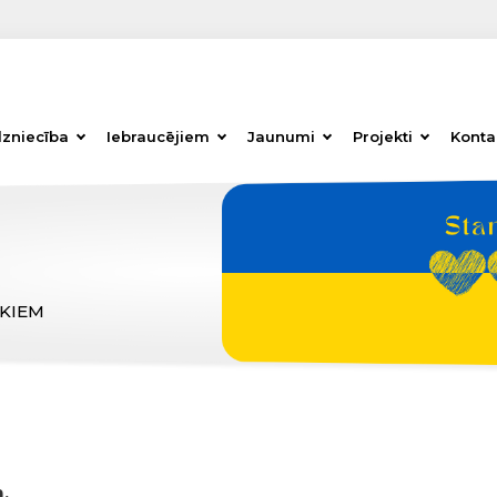
dzniecība
Iebraucējiem
Jaunumi
Projekti
Konta
ĒKIEM
,