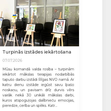
Turpinās izstādes iekārtošana
07.07.2026
Mūsu komandā valda rosība – turpinām
iekārtot mākslas terapijas nodarbībās
tapušo darbu izstādi Rīgas NVO namā. Ar
katru dienu izstāde iegūst savu īpašo
noskaņu, un pavisam drīz durvis vērs
vairāk nekā 30 unikāli mākslas darbi,
kuros atspoguļojas dalībnieču emocijas,
pieredze, cerība un spēks. Katr...