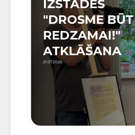
IZSTĀDES
"DROSME BŪT
REDZAMAI!"
ATKLĀŠANA
21.07.2026.