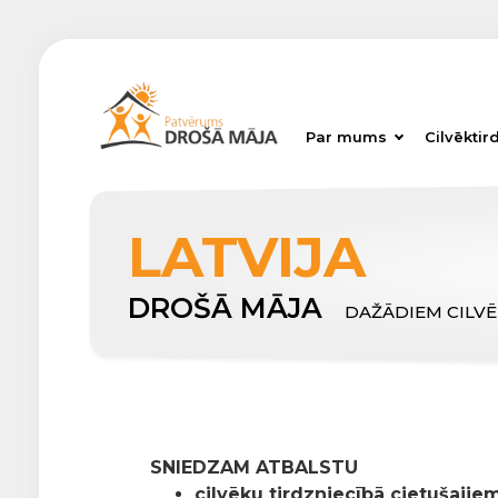
Par mums
Cilvēktir
LATVIJA
DROŠĀ MĀJA
DAŽĀDIEM CILV
SNIEDZAM ATBALSTU
cilvēku tirdzniecībā cietušajiem