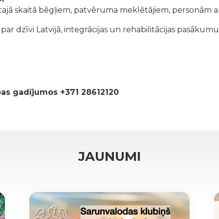
tajā skaitā bēgļiem, patvēruma meklētājiem, personām ar
r dzīvi Latvijā, integrācijas un rehabilitācijas pasākumu
ības gadījumos +371 28612120
JAUNUMI