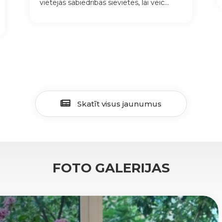
vietējās sabiedrības sievietes, lai veic...
Skatīt visus jaunumus
FOTO GALERIJAS