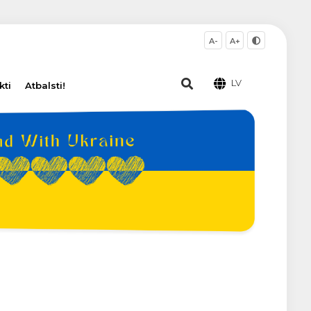
A-
A+
LV
kti
Atbalsti!