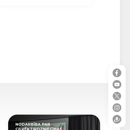
NODARBĪBA PAR
CILVĒKTIRDZNIECĪBAS