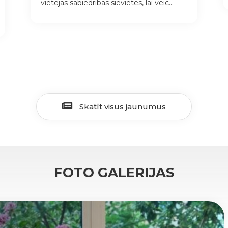
vietējās sabiedrības sievietes, lai veic...
Skatīt visus jaunumus
FOTO GALERIJAS