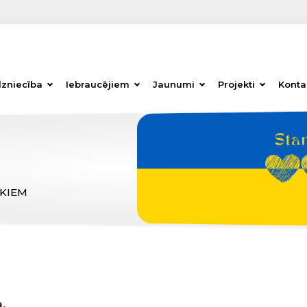
dzniecība
Iebraucējiem
Jaunumi
Projekti
Konta
ĒKIEM
,