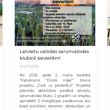
Latviešu valodas sarunvalodas
klubiņš sievietēm!
01.07.2026
No 2026. gada 2. marta biedrība
“Patvērums “Drošā māja”” īsteno
projektu „Ceļā uz piederību!” Projektā
plānotās aktivitātes piedāvā latviešu
sarunvalodas klubu 2 grupām un iespēju
apmeklēt 3 integrācijas pasākumus, kur
kopā pulcēsies sievietes iebraucējas un