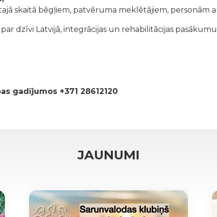
tajā skaitā bēgļiem, patvēruma meklētājiem, personām ar
r dzīvi Latvijā, integrācijas un rehabilitācijas pasākumu
ības gadījumos +371 28612120
JAUNUMI