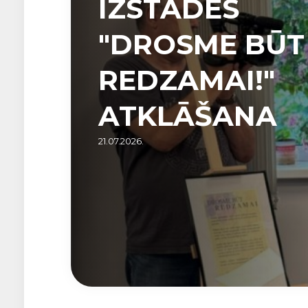
IZSTĀDES
"DROSME BŪT
REDZAMAI!"
ATKLĀŠANA
21.07.2026.