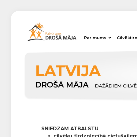
Par mums
Cilvēktir
LATVIJA
DROŠĀ MĀJA
DAŽĀDIEM CILV
SNIEDZAM ATBALSTU
cilvēku tirdzniecībā cietušajiem