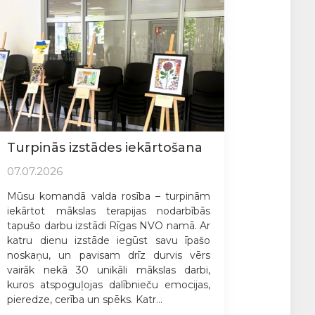
Turpinās izstādes iekārtošana
07.07.2026
Mūsu komandā valda rosība – turpinām
iekārtot mākslas terapijas nodarbībās
tapušo darbu izstādi Rīgas NVO namā. Ar
katru dienu izstāde iegūst savu īpašo
noskaņu, un pavisam drīz durvis vērs
vairāk nekā 30 unikāli mākslas darbi,
kuros atspoguļojas dalībnieču emocijas,
pieredze, cerība un spēks. Katr...