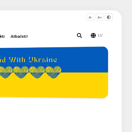
A-
A+
LV
kti
Atbalsti!