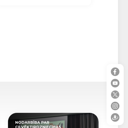
NODARBĪBA PAR
CILVĒKTIRDZNIECĪBAS