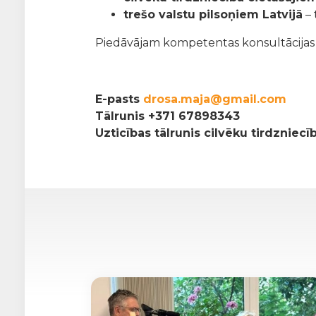
trešo valstu pilsoņiem Latvijā
– 
Piedāvājam kompetentas konsultācijas pa
E-pasts
drosa.maja@gmail.com
Tālrunis
+371 67898343
Uzticības tālrunis cilvēku tirdzniec