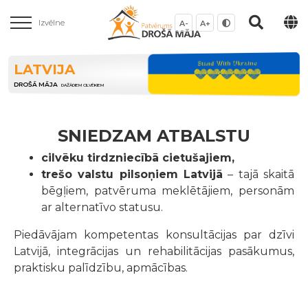
Izvēlne
A-
A+
LATVIJA
DROŠĀ MĀJA
DAŽĀDIEM CILVĒKIEM
SNIEDZAM ATBALSTU
cilvēku tirdzniecībā cietušajiem,
trešo valstu pilsoņiem Latvijā
– tajā skaitā
bēgļiem, patvēruma meklētājiem, personām
ar alternatīvo statusu.
Piedāvājam kompetentas konsultācijas par dzīvi
Latvijā, integrācijas un rehabilitācijas pasākumus,
praktisku palīdzību, apmācības.