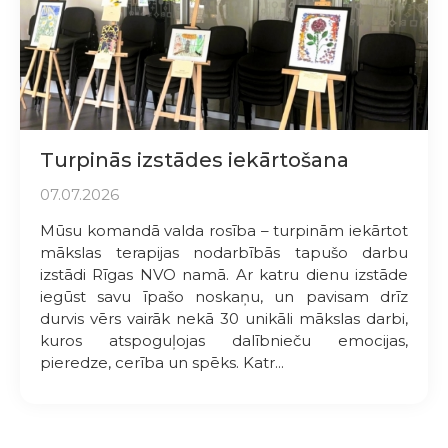
Turpinās izstādes iekārtošana
07.07.2026
Mūsu komandā valda rosība – turpinām iekārtot
mākslas terapijas nodarbībās tapušo darbu
izstādi Rīgas NVO namā. Ar katru dienu izstāde
iegūst savu īpašo noskaņu, un pavisam drīz
durvis vērs vairāk nekā 30 unikāli mākslas darbi,
kuros atspoguļojas dalībnieču emocijas,
pieredze, cerība un spēks. Katr...