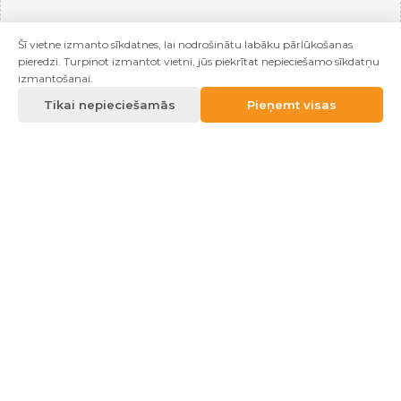
Šī vietne izmanto sīkdatnes, lai nodrošinātu labāku pārlūkošanas
pieredzi. Turpinot izmantot vietni, jūs piekrītat nepieciešamo sīkdatņu
izmantošanai.
Tikai nepieciešamās
Pieņemt visas