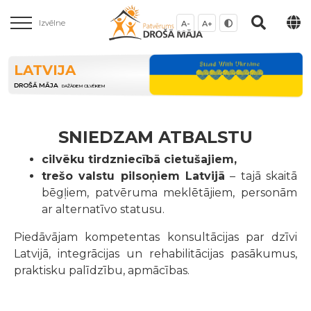
Izvēlne
A-
A+
LATVIJA
DROŠĀ MĀJA
DAŽĀDIEM CILVĒKIEM
SNIEDZAM ATBALSTU
cilvēku tirdzniecībā cietušajiem,
trešo valstu pilsoņiem Latvijā
– tajā skaitā
bēgļiem, patvēruma meklētājiem, personām
ar alternatīvo statusu.
Piedāvājam kompetentas konsultācijas par dzīvi
Latvijā, integrācijas un rehabilitācijas pasākumus,
praktisku palīdzību, apmācības.