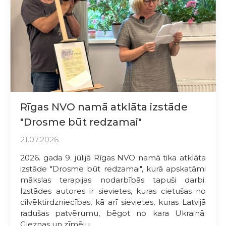
Rīgas NVO namā atklāta izstāde
"Drosme būt redzamai"
21.07.2026
2026. gada 9. jūlijā Rīgas NVO namā tika atklāta
izstāde "Drosme būt redzamai", kurā apskatāmi
mākslas terapijas nodarbībās tapuši darbi.
Izstādes autores ir sievietes, kuras cietušas no
cilvēktirdzniecības, kā arī sievietes, kuras Latvijā
radušas patvērumu, bēgot no kara Ukrainā.
Gleznas un zīmēju...