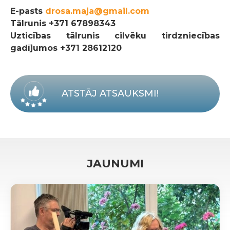
E-pasts
drosa.maja@gmail.com
Tālrunis
+371 67898343
Uzticības tālrunis cilvēku tirdzniecības
gadījumos +371 28612120
ATSTĀJ ATSAUKSMI!
JAUNUMI