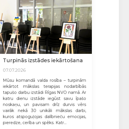
Turpinās izstādes iekārtošana
07.07.2026
Mūsu komandā valda rosība – turpinām
iekārtot mākslas terapijas nodarbībās
tapušo darbu izstādi Rīgas NVO namā. Ar
katru dienu izstāde iegūst savu īpašo
noskaņu, un pavisam drīz durvis vērs
vairāk nekā 30 unikāli mākslas darbi,
kuros atspoguļojas dalībnieču emocijas,
pieredze, cerība un spēks. Katr...