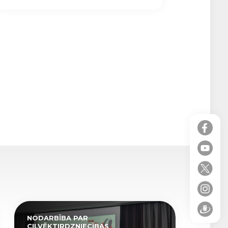
NODARBĪBA PAR
CILVĒKTIRDZNIECĪBAS