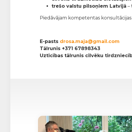
trešo valstu pilsoņiem Latvijā
– 
Piedāvājam kompetentas konsultācijas pa
E-pasts
drosa.maja@gmail.com
Tālrunis
+371 67898343
Uzticības tālrunis cilvēku tirdzniec