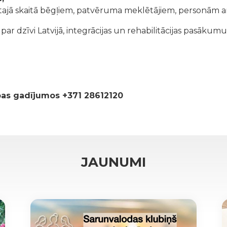
tajā skaitā bēgļiem, patvēruma meklētājiem, personām ar
r dzīvi Latvijā, integrācijas un rehabilitācijas pasākumu
ības gadījumos +371 28612120
JAUNUMI