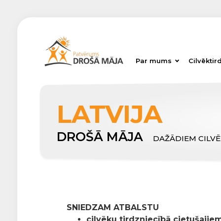
Par mums
Cilvēktir
LATVIJA
DROŠĀ MĀJA
DAŽĀDIEM CILV
SNIEDZAM ATBALSTU
cilvēku tirdzniecībā cietušajiem