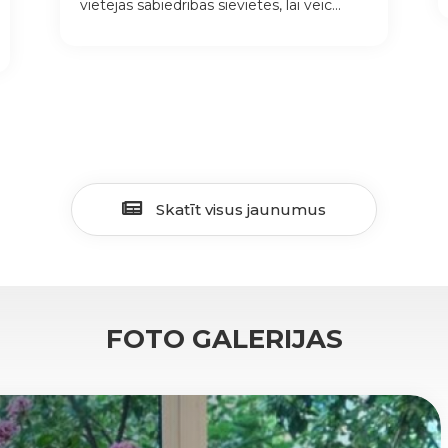
vietējās sabiedrības sievietes, lai veic...
Skatīt visus jaunumus
FOTO GALERIJAS