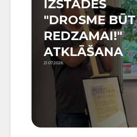
IZSTĀDES
"DROSME BŪT
REDZAMAI!"
ATKLĀŠANA
21.07.2026.