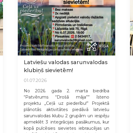
Latviešu valodas sarunvalodas
klubiņš sievietēm!
01.07.2026
No 2026. gada 2. marta biedrība
“Patvērums “Drošā māja”” īsteno
projektu „Ceļā uz piederību!” Projektā
plānotās aktivitātes piedāvā latviešu
sarunvalodas klubu 2 grupām un iespēju
apmeklēt 3 integrācijas pasākumus, kur
kopā pulcēsies sievietes iebraucējas un