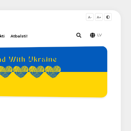
A-
A+
LV
kti
Atbalsti!