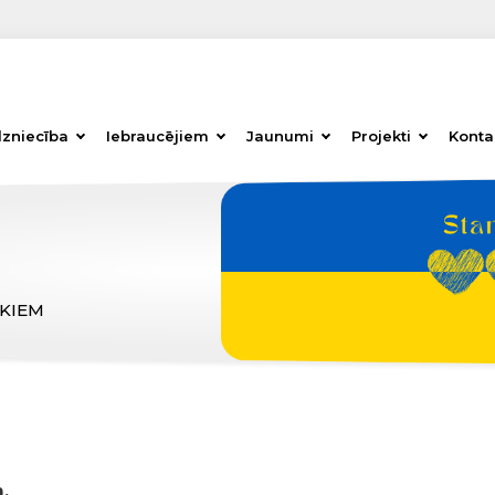
dzniecība
Iebraucējiem
Jaunumi
Projekti
Konta
ĒKIEM
,