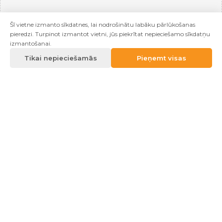
Šī vietne izmanto sīkdatnes, lai nodrošinātu labāku pārlūkošanas
pieredzi. Turpinot izmantot vietni, jūs piekrītat nepieciešamo sīkdatņu
izmantošanai.
Tikai nepieciešamās
Pieņemt visas