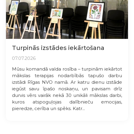
Turpinās izstādes iekārtošana
07.07.2026
Mūsu komandā valda rosība – turpinām iekārtot
mākslas terapijas nodarbībās tapušo darbu
izstādi Rīgas NVO namā. Ar katru dienu izstāde
iegūst savu īpašo noskaņu, un pavisam drīz
durvis vērs vairāk nekā 30 unikāli mākslas darbi,
kuros atspoguļojas dalībnieču emocijas,
pieredze, cerība un spēks. Katr...