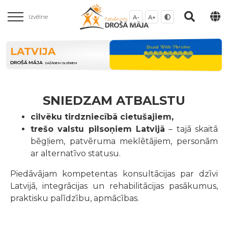
Izvēlne
A-
A+
LATVIJA
DROŠĀ MĀJA
DAŽĀDIEM CILVĒKIEM
SNIEDZAM ATBALSTU
cilvēku tirdzniecībā cietušajiem,
trešo valstu pilsoņiem Latvijā
– tajā skaitā
bēgļiem, patvēruma meklētājiem, personām
ar alternatīvo statusu.
Piedāvājam kompetentas konsultācijas par dzīvi
Latvijā, integrācijas un rehabilitācijas pasākumus,
praktisku palīdzību, apmācības.