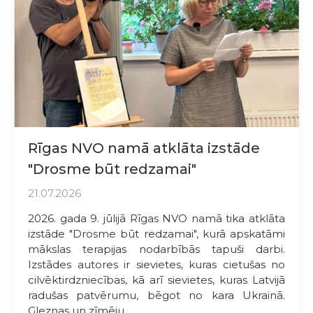
Rīgas NVO namā atklāta izstāde
"Drosme būt redzamai"
21.07.2026
2026. gada 9. jūlijā Rīgas NVO namā tika atklāta
izstāde "Drosme būt redzamai", kurā apskatāmi
mākslas terapijas nodarbībās tapuši darbi.
Izstādes autores ir sievietes, kuras cietušas no
cilvēktirdzniecības, kā arī sievietes, kuras Latvijā
radušas patvērumu, bēgot no kara Ukrainā.
Gleznas un zīmēju...