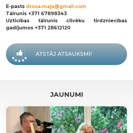
E-pasts
drosa.maja@gmail.com
Tālrunis
+371 67898343
Uzticības tālrunis cilvēku tirdzniecības
gadījumos +371 28612120
ATSTĀJ ATSAUKSMI!
JAUNUMI