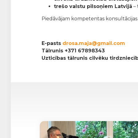
trešo valstu pilsoņiem Latvijā
– 
Piedāvājam kompetentas konsultācijas pa
E-pasts
drosa.maja@gmail.com
Tālrunis
+371 67898343
Uzticības tālrunis cilvēku tirdzniec