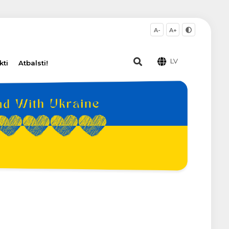
A-
A+
LV
kti
Atbalsti!