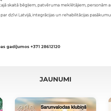
tajā skaitā bēgļiem, patvēruma meklētājiem, personām ar
r dzīvi Latvijā, integrācijas un rehabilitācijas pasākumu
ības gadījumos +371 28612120
JAUNUMI