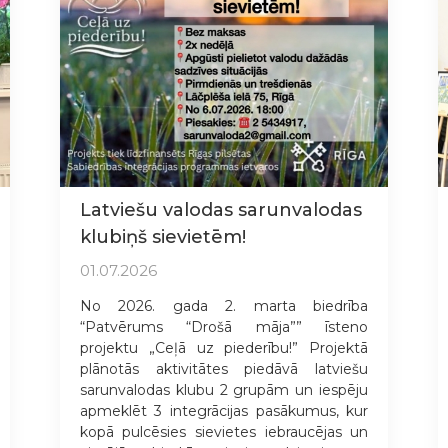
Latviešu valodas sarunvalodas
klubiņš sievietēm!
01.07.2026
No 2026. gada 2. marta biedrība
“Patvērums “Drošā māja”” īsteno
projektu „Ceļā uz piederību!” Projektā
plānotās aktivitātes piedāvā latviešu
sarunvalodas klubu 2 grupām un iespēju
apmeklēt 3 integrācijas pasākumus, kur
kopā pulcēsies sievietes iebraucējas un