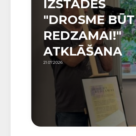
IZSTĀDES
"DROSME BŪT
REDZAMAI!"
ATKLĀŠANA
21.07.2026.