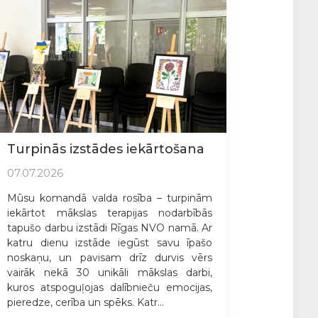
Turpinās izstādes iekārtošana
07.07.2026
Mūsu komandā valda rosība – turpinām
iekārtot mākslas terapijas nodarbībās
tapušo darbu izstādi Rīgas NVO namā. Ar
katru dienu izstāde iegūst savu īpašo
noskaņu, un pavisam drīz durvis vērs
vairāk nekā 30 unikāli mākslas darbi,
kuros atspoguļojas dalībnieču emocijas,
pieredze, cerība un spēks. Katr...