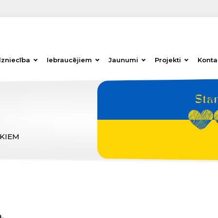
dzniecība
Iebraucējiem
Jaunumi
Projekti
Konta
ĒKIEM
,