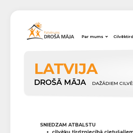
Par mums
Cilvēktir
LATVIJA
DROŠĀ MĀJA
DAŽĀDIEM CILV
SNIEDZAM ATBALSTU
cilvēku tirdzniecībā cietušajiem