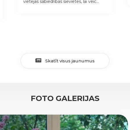
vietējās sabiedrības sievietes, lai veic...
Skatīt visus jaunumus
FOTO GALERIJAS