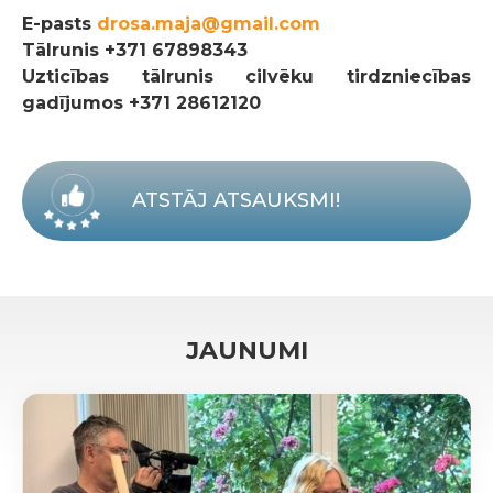
E-pasts
drosa.maja@gmail.com
Tālrunis
+371 67898343
Uzticības tālrunis cilvēku tirdzniecības
gadījumos +371 28612120
ATSTĀJ ATSAUKSMI!
JAUNUMI