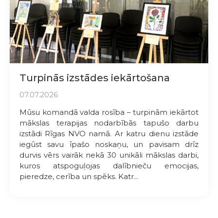
Turpinās izstādes iekārtošana
07.07.2026
Mūsu komandā valda rosība – turpinām iekārtot
mākslas terapijas nodarbībās tapušo darbu
izstādi Rīgas NVO namā. Ar katru dienu izstāde
iegūst savu īpašo noskaņu, un pavisam drīz
durvis vērs vairāk nekā 30 unikāli mākslas darbi,
kuros atspoguļojas dalībnieču emocijas,
pieredze, cerība un spēks. Katr...