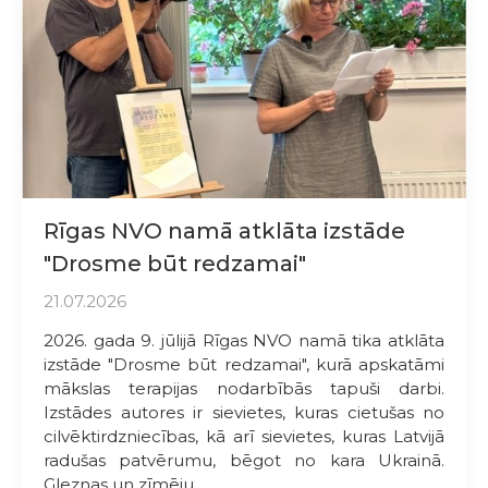
Rīgas NVO namā atklāta izstāde
"Drosme būt redzamai"
21.07.2026
2026. gada 9. jūlijā Rīgas NVO namā tika atklāta
izstāde "Drosme būt redzamai", kurā apskatāmi
mākslas terapijas nodarbībās tapuši darbi.
Izstādes autores ir sievietes, kuras cietušas no
cilvēktirdzniecības, kā arī sievietes, kuras Latvijā
radušas patvērumu, bēgot no kara Ukrainā.
Gleznas un zīmēju...