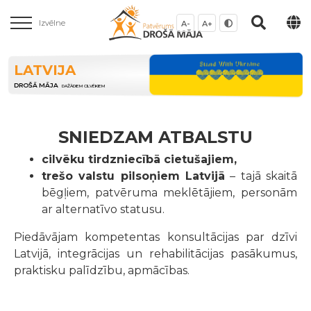
Izvēlne
A-
A+
LATVIJA
DROŠĀ MĀJA
DAŽĀDIEM CILVĒKIEM
SNIEDZAM ATBALSTU
cilvēku tirdzniecībā cietušajiem,
trešo valstu pilsoņiem Latvijā
– tajā skaitā
bēgļiem, patvēruma meklētājiem, personām
ar alternatīvo statusu.
Piedāvājam kompetentas konsultācijas par dzīvi
Latvijā, integrācijas un rehabilitācijas pasākumus,
praktisku palīdzību, apmācības.