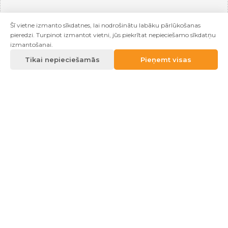
Šī vietne izmanto sīkdatnes, lai nodrošinātu labāku pārlūkošanas
pieredzi. Turpinot izmantot vietni, jūs piekrītat nepieciešamo sīkdatņu
izmantošanai.
Tikai nepieciešamās
Pieņemt visas