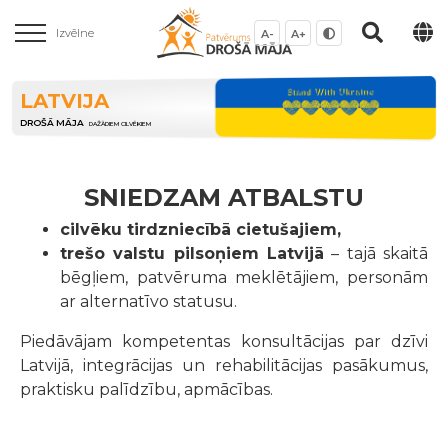
Izvēlne
A-
A+
LATVIJA
DROŠĀ MĀJA
DAŽĀDIEM CILVĒKIEM
SNIEDZAM ATBALSTU
cilvēku tirdzniecībā cietušajiem,
trešo valstu pilsoņiem Latvijā
– tajā skaitā
bēgļiem, patvēruma meklētājiem, personām
ar alternatīvo statusu.
Piedāvājam kompetentas konsultācijas par dzīvi
Latvijā, integrācijas un rehabilitācijas pasākumus,
praktisku palīdzību, apmācības.