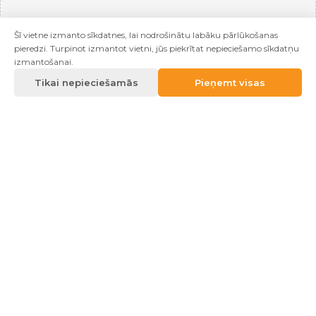
Šī vietne izmanto sīkdatnes, lai nodrošinātu labāku pārlūkošanas
pieredzi. Turpinot izmantot vietni, jūs piekrītat nepieciešamo sīkdatņu
izmantošanai.
Tikai nepieciešamās
Pieņemt visas