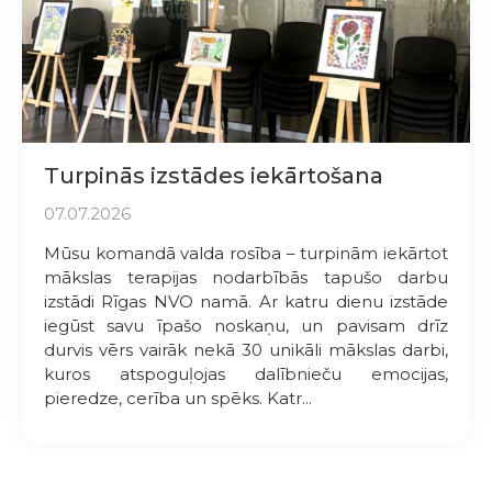
Turpinās izstādes iekārtošana
07.07.2026
Mūsu komandā valda rosība – turpinām iekārtot
mākslas terapijas nodarbībās tapušo darbu
izstādi Rīgas NVO namā. Ar katru dienu izstāde
iegūst savu īpašo noskaņu, un pavisam drīz
durvis vērs vairāk nekā 30 unikāli mākslas darbi,
kuros atspoguļojas dalībnieču emocijas,
pieredze, cerība un spēks. Katr...