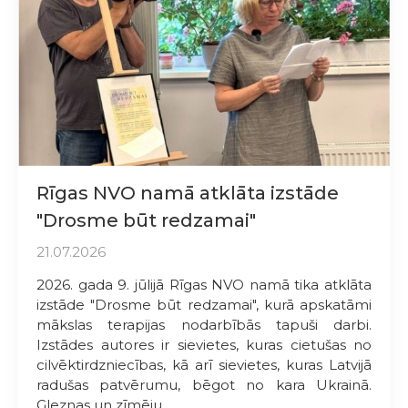
Rīgas NVO namā atklāta izstāde
"Drosme būt redzamai"
21.07.2026
2026. gada 9. jūlijā Rīgas NVO namā tika atklāta
izstāde "Drosme būt redzamai", kurā apskatāmi
mākslas terapijas nodarbībās tapuši darbi.
Izstādes autores ir sievietes, kuras cietušas no
cilvēktirdzniecības, kā arī sievietes, kuras Latvijā
radušas patvērumu, bēgot no kara Ukrainā.
Gleznas un zīmēju...