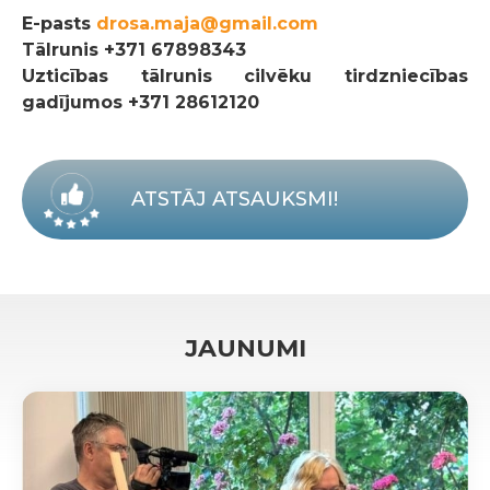
E-pasts
drosa.maja@gmail.com
Tālrunis
+371 67898343
Uzticības tālrunis cilvēku tirdzniecības
gadījumos +371 28612120
ATSTĀJ ATSAUKSMI!
JAUNUMI