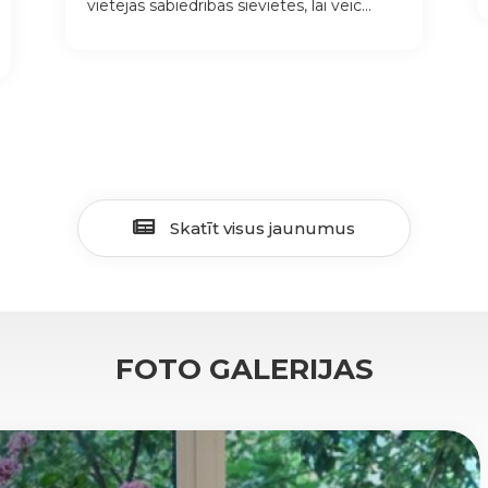
vietējās sabiedrības sievietes, lai veic...
Skatīt visus jaunumus
FOTO GALERIJAS