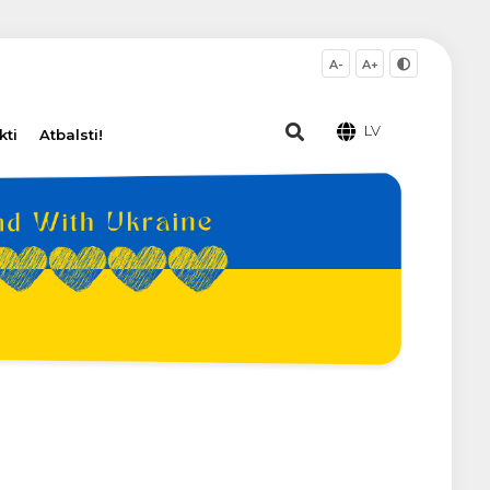
A-
A+
LV
kti
Atbalsti!