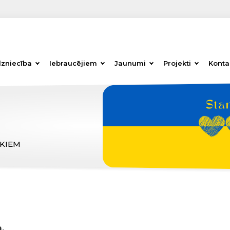
dzniecība
Iebraucējiem
Jaunumi
Projekti
Konta
ĒKIEM
,