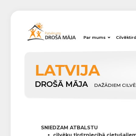
Par mums
Cilvēktir
LATVIJA
DROŠĀ MĀJA
DAŽĀDIEM CILV
SNIEDZAM ATBALSTU
cilvēku tirdzniecībā cietušajiem