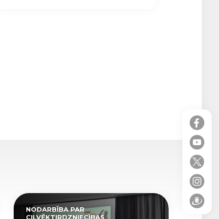
NODARBĪBA PAR
CILVĒKTIRDZNIECĪBAS