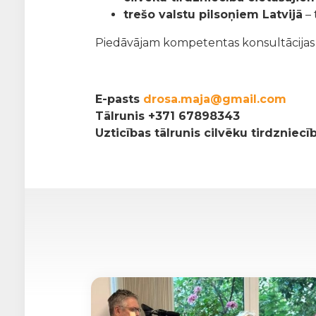
trešo valstu pilsoņiem Latvijā
– 
Piedāvājam kompetentas konsultācijas pa
E-pasts
drosa.maja@gmail.com
Tālrunis
+371 67898343
Uzticības tālrunis cilvēku tirdzniec