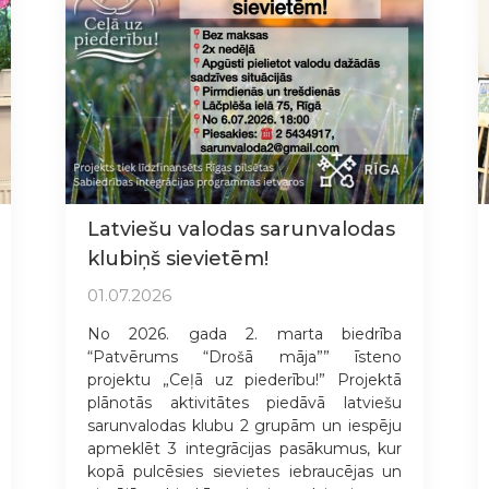
Latviešu valodas sarunvalodas
klubiņš sievietēm!
01.07.2026
No 2026. gada 2. marta biedrība
“Patvērums “Drošā māja”” īsteno
projektu „Ceļā uz piederību!” Projektā
plānotās aktivitātes piedāvā latviešu
sarunvalodas klubu 2 grupām un iespēju
apmeklēt 3 integrācijas pasākumus, kur
kopā pulcēsies sievietes iebraucējas un