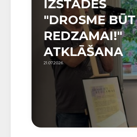
IZSTĀDES
"DROSME BŪT
REDZAMAI!"
ATKLĀŠANA
21.07.2026.