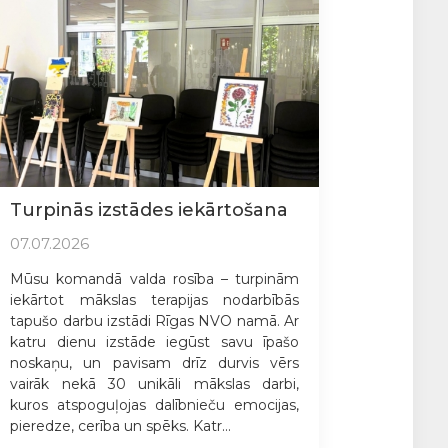
Turpinās izstādes iekārtošana
07.07.2026
Mūsu komandā valda rosība – turpinām
iekārtot mākslas terapijas nodarbībās
tapušo darbu izstādi Rīgas NVO namā. Ar
katru dienu izstāde iegūst savu īpašo
noskaņu, un pavisam drīz durvis vērs
vairāk nekā 30 unikāli mākslas darbi,
kuros atspoguļojas dalībnieču emocijas,
pieredze, cerība un spēks. Katr...