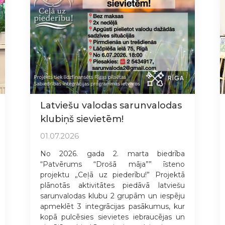
Latviešu valodas sarunvalodas
klubiņš sievietēm!
01.07.2026
No 2026. gada 2. marta biedrība
“Patvērums “Drošā māja”” īsteno
projektu „Ceļā uz piederību!” Projektā
plānotās aktivitātes piedāvā latviešu
sarunvalodas klubu 2 grupām un iespēju
apmeklēt 3 integrācijas pasākumus, kur
kopā pulcēsies sievietes iebraucējas un