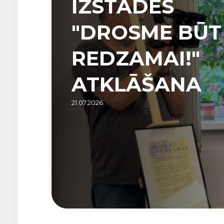
IZSTĀDES
"DROSME BŪT
REDZAMAI!"
ATKLĀŠANA
21.07.2026.