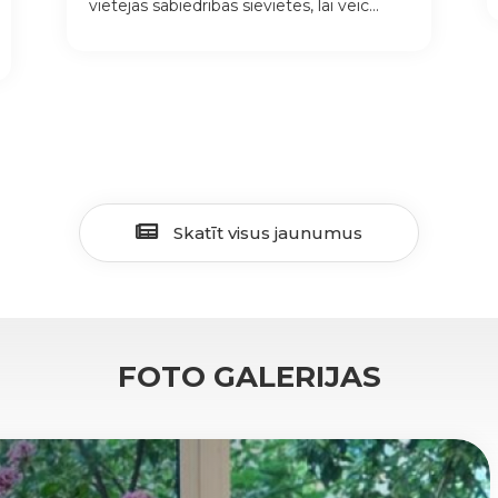
vietējās sabiedrības sievietes, lai veic...
Skatīt visus jaunumus
FOTO GALERIJAS