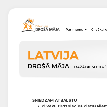
Par mums
Cilvēktir
LATVIJA
DROŠĀ MĀJA
DAŽĀDIEM CILV
SNIEDZAM ATBALSTU
cilvēku tirdzniecībā cietušajiem