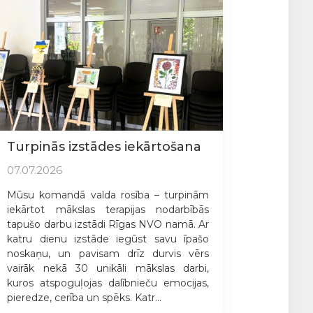
Turpinās izstādes iekārtošana
07.07.2026
Mūsu komandā valda rosība – turpinām
iekārtot mākslas terapijas nodarbībās
tapušo darbu izstādi Rīgas NVO namā. Ar
katru dienu izstāde iegūst savu īpašo
noskaņu, un pavisam drīz durvis vērs
vairāk nekā 30 unikāli mākslas darbi,
kuros atspoguļojas dalībnieču emocijas,
pieredze, cerība un spēks. Katr...