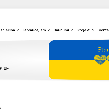
dzniecība
Iebraucējiem
Jaunumi
Projekti
Konta
ĒKIEM
,