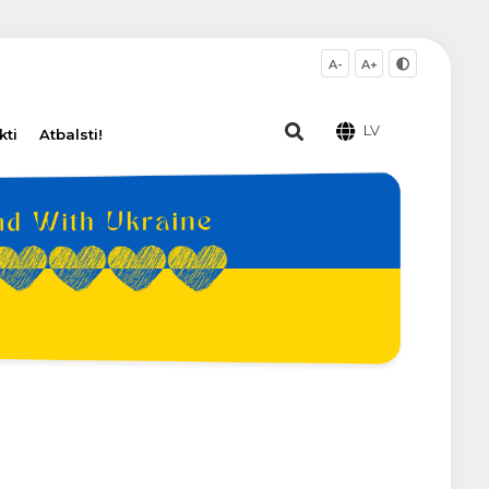
A-
A+
LV
kti
Atbalsti!