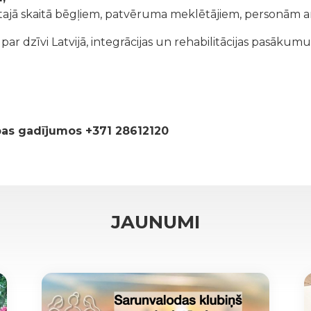
tajā skaitā bēgļiem, patvēruma meklētājiem, personām ar
r dzīvi Latvijā, integrācijas un rehabilitācijas pasākumu
ības gadījumos +371 28612120
JAUNUMI