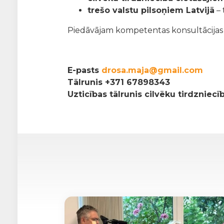
trešo valstu pilsoņiem Latvijā
– 
Piedāvājam kompetentas konsultācijas pa
E-pasts
drosa.maja@gmail.com
Tālrunis
+371 67898343
Uzticības tālrunis cilvēku tirdzniec