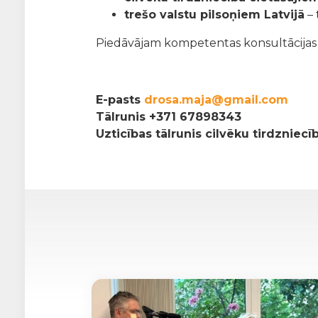
trešo valstu pilsoņiem Latvijā
– 
Piedāvājam kompetentas konsultācijas pa
E-pasts
drosa.maja@gmail.com
Tālrunis
+371 67898343
Uzticības tālrunis cilvēku tirdzniec