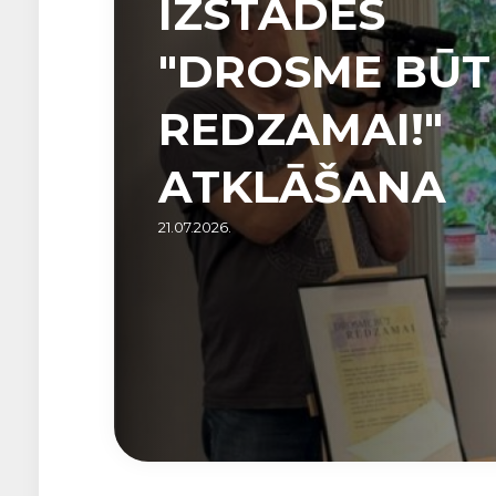
IZSTĀDES
"DROSME BŪT
REDZAMAI!"
ATKLĀŠANA
21.07.2026.