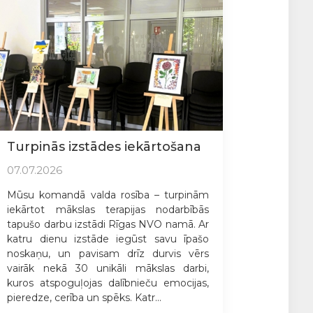
Turpinās izstādes iekārtošana
07.07.2026
Mūsu komandā valda rosība – turpinām
iekārtot mākslas terapijas nodarbībās
tapušo darbu izstādi Rīgas NVO namā. Ar
katru dienu izstāde iegūst savu īpašo
noskaņu, un pavisam drīz durvis vērs
vairāk nekā 30 unikāli mākslas darbi,
kuros atspoguļojas dalībnieču emocijas,
pieredze, cerība un spēks. Katr...