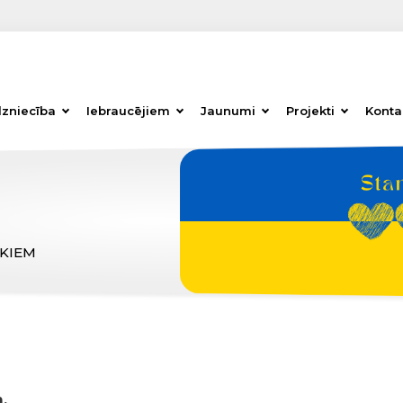
dzniecība
Iebraucējiem
Jaunumi
Projekti
Konta
ĒKIEM
,