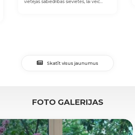
vietējās sabiedrības sievietes, lai veic...
Skatīt visus jaunumus
FOTO GALERIJAS