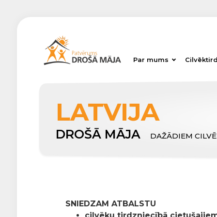
Par mums
Cilvēktir
LATVIJA
DROŠĀ MĀJA
DAŽĀDIEM CILV
SNIEDZAM ATBALSTU
cilvēku tirdzniecībā cietušajiem