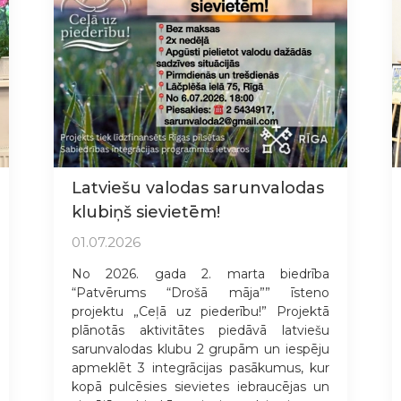
Latviešu valodas sarunvalodas
klubiņš sievietēm!
01.07.2026
No 2026. gada 2. marta biedrība
“Patvērums “Drošā māja”” īsteno
projektu „Ceļā uz piederību!” Projektā
plānotās aktivitātes piedāvā latviešu
sarunvalodas klubu 2 grupām un iespēju
apmeklēt 3 integrācijas pasākumus, kur
kopā pulcēsies sievietes iebraucējas un