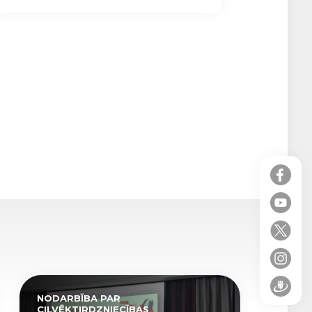
NODARBĪBA PAR
CILVĒKTIRDZNIECĪBAS