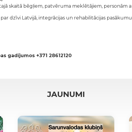
tajā skaitā bēgļiem, patvēruma meklētājiem, personām ar
r dzīvi Latvijā, integrācijas un rehabilitācijas pasākumu
ības gadījumos +371 28612120
JAUNUMI