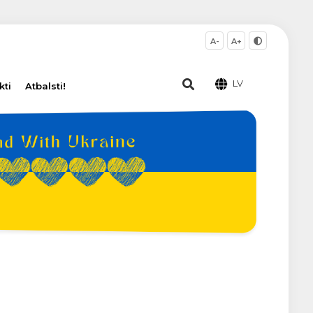
A-
A+
LV
kti
Atbalsti!