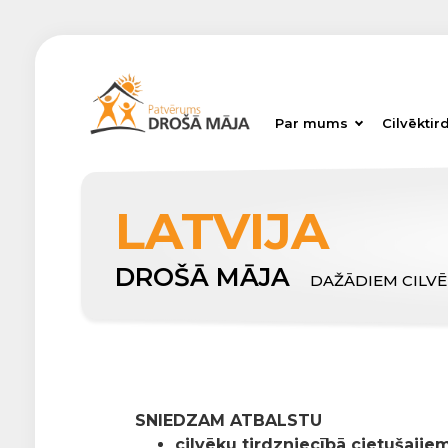
Par mums
Cilvēktir
LATVIJA
DROŠĀ MĀJA
DAŽĀDIEM CILV
SNIEDZAM ATBALSTU
cilvēku tirdzniecībā cietušajiem