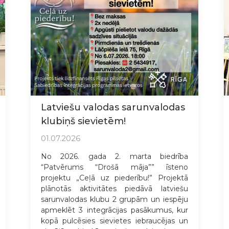
Latviešu valodas sarunvalodas
klubiņš sievietēm!
01.07.2026
No 2026. gada 2. marta biedrība
“Patvērums “Drošā māja”” īsteno
projektu „Ceļā uz piederību!” Projektā
plānotās aktivitātes piedāvā latviešu
sarunvalodas klubu 2 grupām un iespēju
apmeklēt 3 integrācijas pasākumus, kur
kopā pulcēsies sievietes iebraucējas un