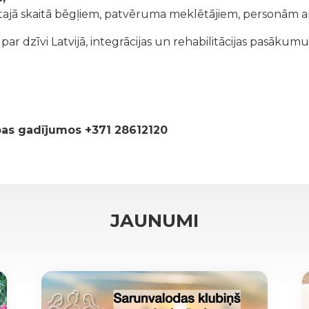
tajā skaitā bēgļiem, patvēruma meklētājiem, personām ar
r dzīvi Latvijā, integrācijas un rehabilitācijas pasākumu
ības gadījumos +371 28612120
JAUNUMI