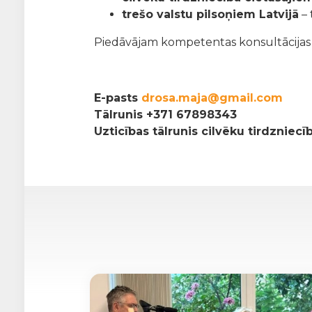
trešo valstu pilsoņiem Latvijā
– 
Piedāvājam kompetentas konsultācijas pa
E-pasts
drosa.maja@gmail.com
Tālrunis
+371 67898343
Uzticības tālrunis cilvēku tirdzniec