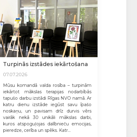
Turpinās izstādes iekārtošana
07.07.2026
Mūsu komandā valda rosība – turpinām
iekārtot mākslas terapijas nodarbībās
tapušo darbu izstādi Rīgas NVO namā. Ar
katru dienu izstāde iegūst savu īpašo
noskaņu, un pavisam drīz durvis vērs
vairāk nekā 30 unikāli mākslas darbi,
kuros atspoguļojas dalībnieču emocijas,
pieredze, cerība un spēks. Katr...