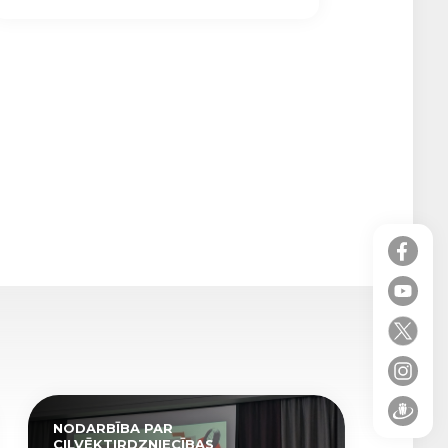
NODARBĪBA PAR
CILVĒKTIRDZNIECĪBAS