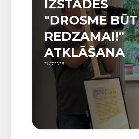
IZSTĀDES
"DROSME BŪT
REDZAMAI!"
ATKLĀŠANA
21.07.2026.