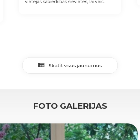
vietējās sabiedrības sievietes, lai veic...
Skatīt visus jaunumus
FOTO GALERIJAS