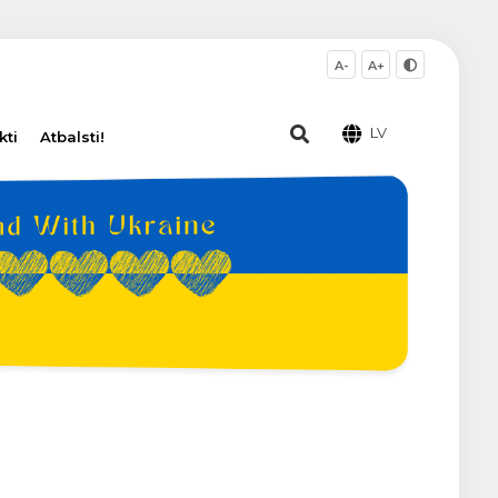
A-
A+
LV
kti
Atbalsti!