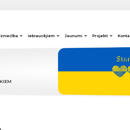
dzniecība
Iebraucējiem
Jaunumi
Projekti
Konta
ĒKIEM
,