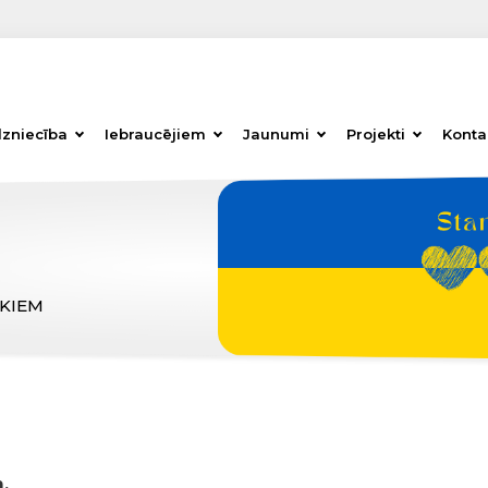
dzniecība
Iebraucējiem
Jaunumi
Projekti
Konta
ĒKIEM
,