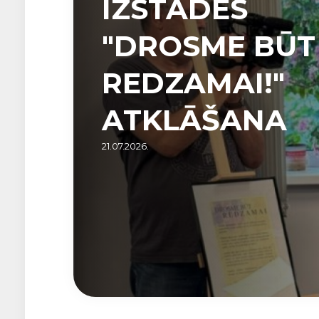
IZSTĀDES
"DROSME BŪT
REDZAMAI!"
ATKLĀŠANA
21.07.2026.