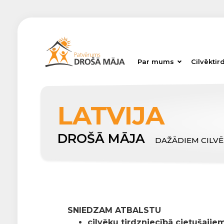
Par mums
Cilvēktir
LATVIJA
DROŠĀ MĀJA
DAŽĀDIEM CILV
SNIEDZAM ATBALSTU
cilvēku tirdzniecībā cietušajiem