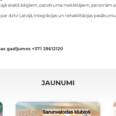
tajā skaitā bēgļiem, patvēruma meklētājiem, personām ar
r dzīvi Latvijā, integrācijas un rehabilitācijas pasākumu
ības gadījumos +371 28612120
JAUNUMI