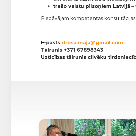
trešo valstu pilsoņiem Latvijā
– 
Piedāvājam kompetentas konsultācijas pa
E-pasts
drosa.maja@gmail.com
Tālrunis
+371 67898343
Uzticības tālrunis cilvēku tirdzniec