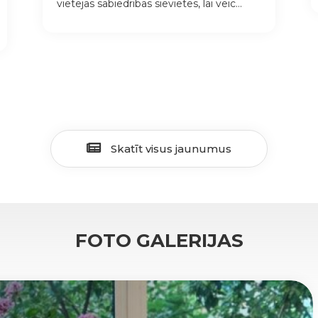
vietējās sabiedrības sievietes, lai veic...
Skatīt visus jaunumus
FOTO GALERIJAS