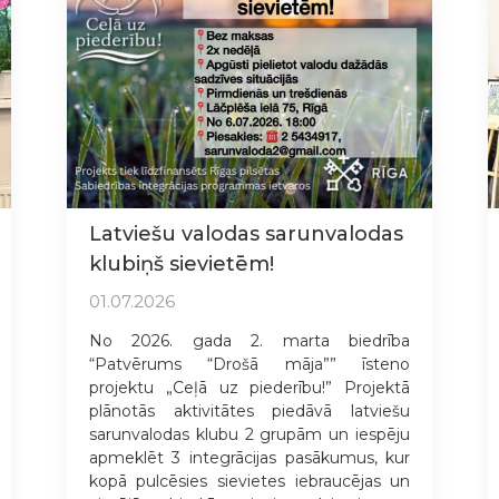
Latviešu valodas sarunvalodas
klubiņš sievietēm!
01.07.2026
No 2026. gada 2. marta biedrība
“Patvērums “Drošā māja”” īsteno
projektu „Ceļā uz piederību!” Projektā
plānotās aktivitātes piedāvā latviešu
sarunvalodas klubu 2 grupām un iespēju
apmeklēt 3 integrācijas pasākumus, kur
kopā pulcēsies sievietes iebraucējas un