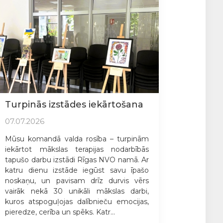
Turpinās izstādes iekārtošana
07.07.2026
Mūsu komandā valda rosība – turpinām
iekārtot mākslas terapijas nodarbībās
tapušo darbu izstādi Rīgas NVO namā. Ar
katru dienu izstāde iegūst savu īpašo
noskaņu, un pavisam drīz durvis vērs
vairāk nekā 30 unikāli mākslas darbi,
kuros atspoguļojas dalībnieču emocijas,
pieredze, cerība un spēks. Katr...