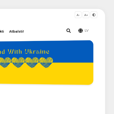
A-
A+
LV
kti
Atbalsti!