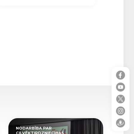
NODARBĪBA PAR
CILVĒKTIRDZNIECĪBAS