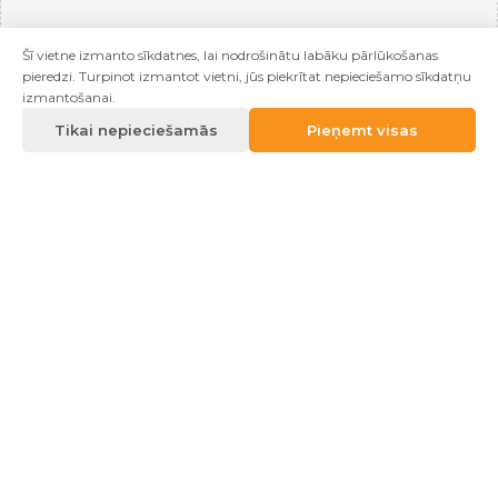
Šī vietne izmanto sīkdatnes, lai nodrošinātu labāku pārlūkošanas
pieredzi. Turpinot izmantot vietni, jūs piekrītat nepieciešamo sīkdatņu
izmantošanai.
Tikai nepieciešamās
Pieņemt visas