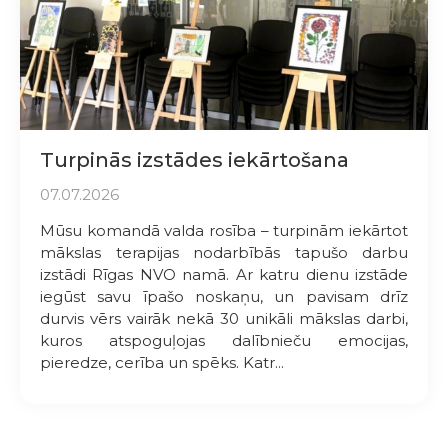
Turpinās izstādes iekārtošana
07.07.2026
Mūsu komandā valda rosība – turpinām iekārtot
mākslas terapijas nodarbībās tapušo darbu
izstādi Rīgas NVO namā. Ar katru dienu izstāde
iegūst savu īpašo noskaņu, un pavisam drīz
durvis vērs vairāk nekā 30 unikāli mākslas darbi,
kuros atspoguļojas dalībnieču emocijas,
pieredze, cerība un spēks. Katr...