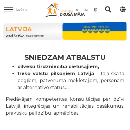
Izvēlne
A-
A+
LATVIJA
DROŠĀ MĀJA
DAŽĀDIEM CILVĒKIEM
SNIEDZAM ATBALSTU
cilvēku tirdzniecībā cietušajiem,
trešo valstu pilsoņiem Latvijā
– tajā skaitā
bēgļiem, patvēruma meklētājiem, personām
ar alternatīvo statusu.
Piedāvājam kompetentas konsultācijas par dzīvi
Latvijā, integrācijas un rehabilitācijas pasākumus,
praktisku palīdzību, apmācības.