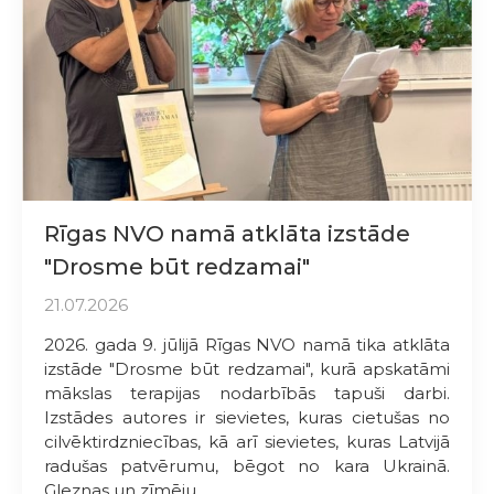
Rīgas NVO namā atklāta izstāde
"Drosme būt redzamai"
21.07.2026
2026. gada 9. jūlijā Rīgas NVO namā tika atklāta
izstāde "Drosme būt redzamai", kurā apskatāmi
mākslas terapijas nodarbībās tapuši darbi.
Izstādes autores ir sievietes, kuras cietušas no
cilvēktirdzniecības, kā arī sievietes, kuras Latvijā
radušas patvērumu, bēgot no kara Ukrainā.
Gleznas un zīmēju...