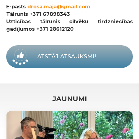
E-pasts
drosa.maja@gmail.com
Tālrunis
+371 67898343
Uzticības tālrunis cilvēku tirdzniecības
gadījumos +371 28612120
ATSTĀJ ATSAUKSMI!
JAUNUMI