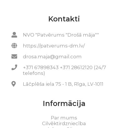
Kontakti
NVO "Patvērums "Drošā māja""
https://patverums-dm.lv/
drosa.maja@gmail.com
+371 67898343 +371 28612120 (24/7
telefons)
Lāčplēša iela 75 - 1 B, Rīga, LV-1011
Informācija
Par mums
Cilvēktirdzniecība