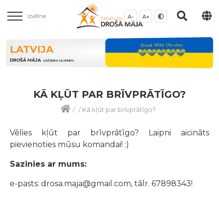
Izvēlne
A-
A+
LATVIJA
DROŠĀ MĀJA
DAŽĀDIEM CILVĒKIEM
KĀ KĻŪT PAR BRĪVPRĀTĪGO?
/
/
Kā kļūt par brīvprātīgo?
Vēlies kļūt par brīvprātīgo? Laipni aicināts
pievienoties mūsu komandai! :)
Sazinies ar mums:
e-pasts: drosa.maja@gmail.com,
tālr. 67898343!