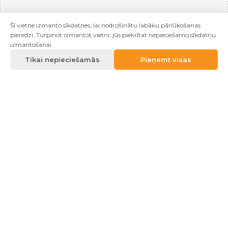
Šī vietne izmanto sīkdatnes, lai nodrošinātu labāku pārlūkošanas
pieredzi. Turpinot izmantot vietni, jūs piekrītat nepieciešamo sīkdatņu
izmantošanai.
Tikai nepieciešamās
Pieņemt visas