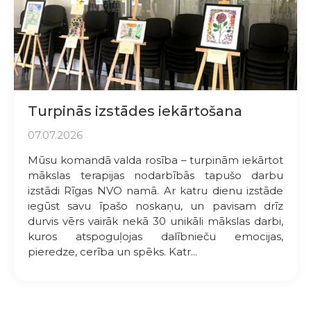
Turpinās izstādes iekārtošana
07.07.2026
Mūsu komandā valda rosība – turpinām iekārtot
mākslas terapijas nodarbībās tapušo darbu
izstādi Rīgas NVO namā. Ar katru dienu izstāde
iegūst savu īpašo noskaņu, un pavisam drīz
durvis vērs vairāk nekā 30 unikāli mākslas darbi,
kuros atspoguļojas dalībnieču emocijas,
pieredze, cerība un spēks. Katr...