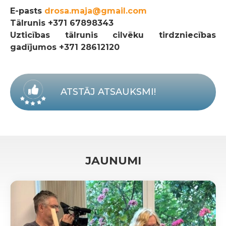
E-pasts
drosa.maja@gmail.com
Tālrunis
+371 67898343
Uzticības tālrunis cilvēku tirdzniecības
gadījumos +371 28612120
ATSTĀJ ATSAUKSMI!
JAUNUMI