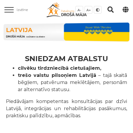
Izvēlne
A-
A+
LATVIJA
DROŠĀ MĀJA
DAŽĀDIEM CILVĒKIEM
SNIEDZAM ATBALSTU
cilvēku tirdzniecībā cietušajiem,
trešo valstu pilsoņiem Latvijā
– tajā skaitā
bēgļiem, patvēruma meklētājiem, personām
ar alternatīvo statusu.
Piedāvājam kompetentas konsultācijas par dzīvi
Latvijā, integrācijas un rehabilitācijas pasākumus,
praktisku palīdzību, apmācības.