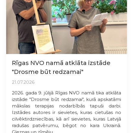
Rīgas NVO namā atklāta izstāde
"Drosme būt redzamai"
21.07.2026
2026. gada 9. jūlijā Rīgas NVO namā tika atklāta
izstāde "Drosme būt redzamai", kurā apskatāmi
mākslas terapijas nodarbībās tapuši darbi.
Izstādes autores ir sievietes, kuras cietušas no
cilvēktirdzniecības, kā arī sievietes, kuras Latvijā
radušas patvērumu, bēgot no kara Ukrainā.
Gleznas un zīmēju...