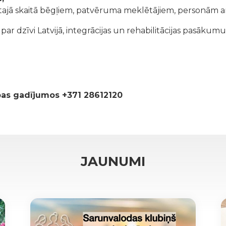
tajā skaitā bēgļiem, patvēruma meklētājiem, personām ar
r dzīvi Latvijā, integrācijas un rehabilitācijas pasākumu
ības gadījumos +371 28612120
JAUNUMI