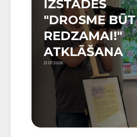
IZSTĀDES
"DROSME BŪT
REDZAMAI!"
ATKLĀŠANA
21.07.2026.