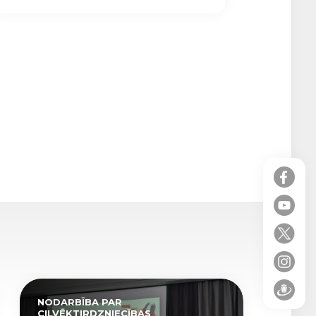
NODARBĪBA PAR
CILVĒKTIRDZNIECĪBAS