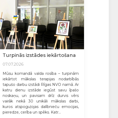
Turpinās izstādes iekārtošana
07.07.2026
Mūsu komandā valda rosība – turpinām
iekārtot mākslas terapijas nodarbībās
tapušo darbu izstādi Rīgas NVO namā. Ar
katru dienu izstāde iegūst savu īpašo
noskaņu, un pavisam drīz durvis vērs
vairāk nekā 30 unikāli mākslas darbi,
kuros atspoguļojas dalībnieču emocijas,
pieredze, cerība un spēks. Katr...