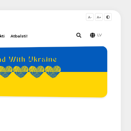
A-
A+
LV
kti
Atbalsti!