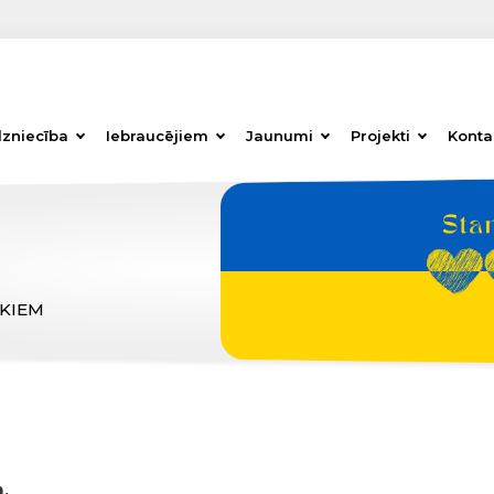
dzniecība
Iebraucējiem
Jaunumi
Projekti
Konta
ĒKIEM
,