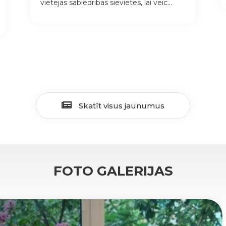
vietējās sabiedrības sievietes, lai veic...
Skatīt visus jaunumus
FOTO GALERIJAS