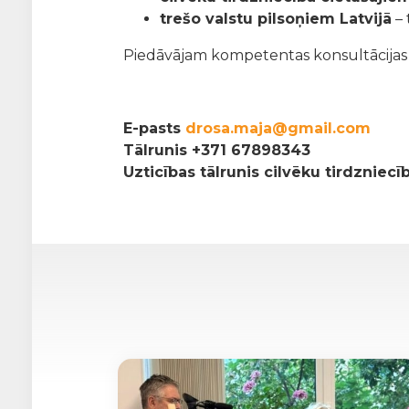
trešo valstu pilsoņiem Latvijā
– 
Piedāvājam kompetentas konsultācijas pa
E-pasts
drosa.maja@gmail.com
Tālrunis
+371 67898343
Uzticības tālrunis cilvēku tirdzniec