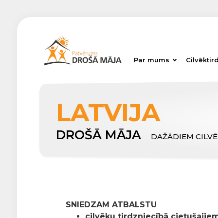
Par mums
Cilvēktir
LATVIJA
DROŠĀ MĀJA
DAŽĀDIEM CILV
SNIEDZAM ATBALSTU
cilvēku tirdzniecībā cietušajiem