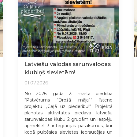
Latviešu valodas sarunvalodas
klubiņš sievietēm!
01.07.2026
No 2026. gada 2. marta biedrība
“Patvērums “Drošā māja”” īsteno
projektu „Ceļā uz piederību!” Projektā
plānotās aktivitātes piedāvā latviešu
sarunvalodas klubu 2 grupām un iespēju
apmeklēt 3 integrācijas pasākumus, kur
kopā pulcēsies sievietes iebraucējas un