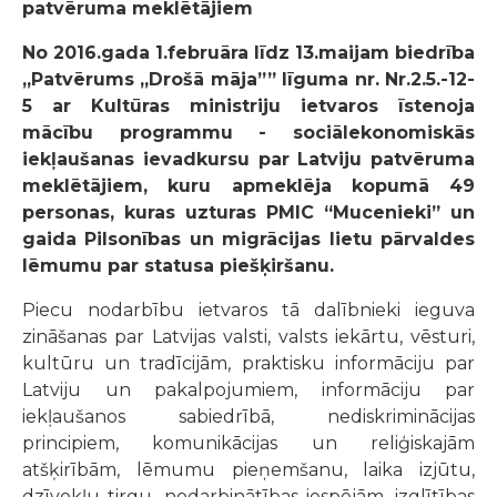
patvēruma meklētājiem
No 2016.gada 1.februāra līdz 13.maijam biedrība
„Patvērums „Drošā māja”” līguma nr. Nr.2.5.-12-
5 ar Kultūras ministriju ietvaros īstenoja
mācību programmu - sociālekonomiskās
iekļaušanas ievadkursu par Latviju patvēruma
meklētājiem, kuru apmeklēja kopumā 49
personas, kuras uzturas PMIC “Mucenieki” un
gaida Pilsonības un migrācijas lietu pārvaldes
lēmumu par statusa piešķiršanu.
Piecu nodarbību ietvaros tā dalībnieki ieguva
zināšanas par Latvijas valsti, valsts iekārtu, vēsturi,
kultūru un tradīcijām, praktisku informāciju par
Latviju un pakalpojumiem, informāciju par
iekļaušanos sabiedrībā, nediskriminācijas
principiem, komunikācijas un reliģiskajām
atšķirībām, lēmumu pieņemšanu, laika izjūtu,
dzīvokļu tirgu, nodarbinātības iespējām, izglītības