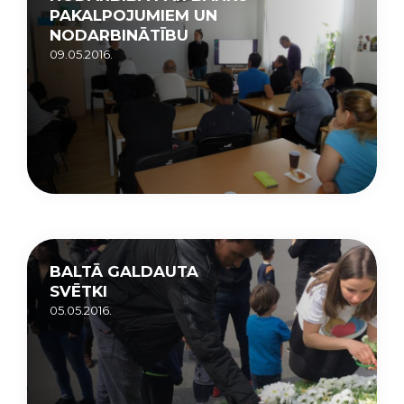
PAKALPOJUMIEM UN
NODARBINĀTĪBU
09.05.2016.
BALTĀ GALDAUTA
SVĒTKI
05.05.2016.