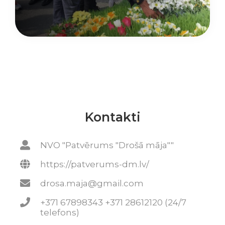
Kontakti
NVO "Patvērums "Drošā māja""
https://patverums-dm.lv/
drosa.maja@gmail.com
+371 67898343 +371 28612120 (24/7
telefons)