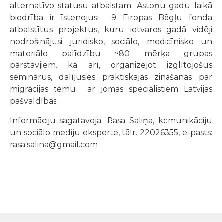
alternatīvo statusu atbalstam. Astoņu gadu laikā
biedrība ir īstenojusi 9 Eiropas Bēgļu fonda
atbalstītus projektus, kuru ietvaros gadā vidēji
nodrošinājusi juridisko, sociālo, medicīnisko un
materiālo palīdzību ~80 mērķa grupas
pārstāvjiem, kā arī, organizējot izglītojošus
seminārus, dalījusies praktiskajās zināšanās par
migrācijas tēmu ar jomas speciālistiem Latvijas
pašvaldībās.
Informāciju sagatavoja: Rasa Saliņa, komunikāciju
un sociālo mediju eksperte, tālr. 22026355, e-pasts:
rasa.salina@gmail.com