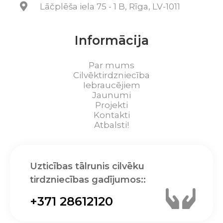
Lāčplēša iela 75 - 1 B, Rīga, LV-1011
Informācija
Par mums
Cilvēktirdzniecība
Iebraucējiem
Jaunumi
Projekti
Kontakti
Atbalsti!
Uzticības tālrunis cilvēku
tirdzniecības gadījumos::
+371 28612120