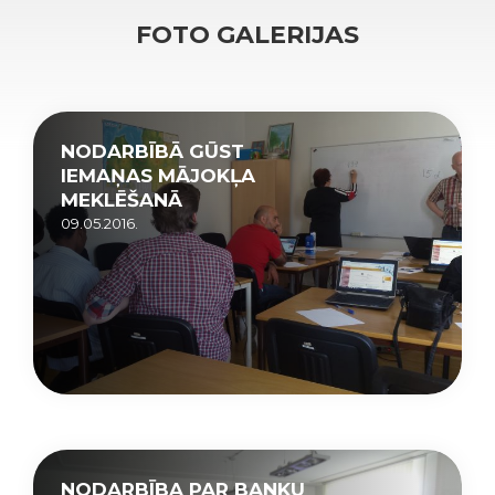
FOTO GALERIJAS
NODARBĪBĀ GŪST
IEMAŅAS MĀJOKĻA
MEKLĒŠANĀ
09.05.2016.
NODARBĪBA PAR BANKU