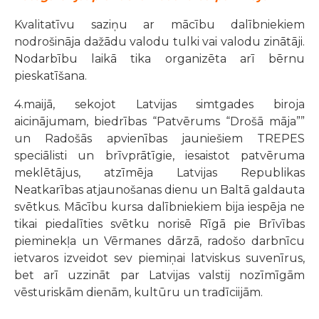
Kvalitatīvu saziņu ar mācību dalībniekiem
nodrošināja dažādu valodu tulki vai valodu zinātāji.
Nodarbību laikā tika organizēta arī bērnu
pieskatīšana.
4.maijā, sekojot Latvijas simtgades biroja
aicinājumam, biedrības “Patvērums “Drošā māja””
un Radošās apvienības jauniešiem TREPES
speciālisti un brīvprātīgie, iesaistot patvēruma
meklētājus, atzīmēja Latvijas Republikas
Neatkarības atjaunošanas dienu un Baltā galdauta
svētkus. Mācību kursa dalībniekiem bija iespēja ne
tikai piedalīties svētku norisē Rīgā pie Brīvības
pieminekļa un Vērmanes dārzā, radošo darbnīcu
ietvaros izveidot sev piemiņai latviskus suvenīrus,
bet arī uzzināt par Latvijas valstij nozīmīgām
vēsturiskām dienām, kultūru un tradīciijām.