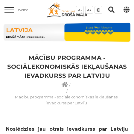
Izvēlne
A-
A+
LATVIJA
DROŠĀ MĀJA
DAŽĀDIEM CILVĒKIEM
MĀCĪBU PROGRAMMA -
SOCIĀLEKONOMISKĀS IEKĻAUŠANAS
IEVADKURSS PAR LATVIJU
/
/
Mācību programma - sociālekonomiskās iekļaušanas
ievadkurss par Latviju
Noslēdzies jau otrais ievadkurss par Latviju