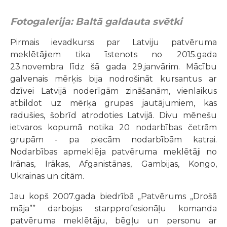
Fotogalerija: Baltā galdauta svētki
Pirmais ievadkurss par Latviju patvēruma
meklētājiem tika īstenots no 2015.gada
23.novembra līdz šā gada 29.janvārim. Mācību
galvenais mērķis bija nodrošināt kursantus ar
dzīvei Latvijā noderīgām zināšanām, vienlaikus
atbildot uz mērķa grupas jautājumiem, kas
radušies, šobrīd atrodoties Latvijā. Divu mēnešu
ietvaros kopumā notika 20 nodarbības četrām
grupām - pa piecām nodarbībām katrai.
Nodarbības apmeklēja patvēruma meklētāji no
Irānas, Irākas, Afganistānas, Gambijas, Kongo,
Ukrainas un citām.
Jau kopš 2007.gada biedrībā „Patvērums „Drošā
māja”” darbojas starpprofesionāļu komanda
patvēruma meklētāju, bēgļu un personu ar