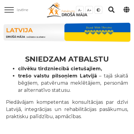
Izvēlne
A-
A+
LATVIJA
DROŠĀ MĀJA
DAŽĀDIEM CILVĒKIEM
SNIEDZAM ATBALSTU
cilvēku tirdzniecībā cietušajiem,
trešo valstu pilsoņiem Latvijā
– tajā skaitā
bēgļiem, patvēruma meklētājiem, personām
ar alternatīvo statusu.
Piedāvājam kompetentas konsultācijas par dzīvi
Latvijā, integrācijas un rehabilitācijas pasākumus,
praktisku palīdzību, apmācības.