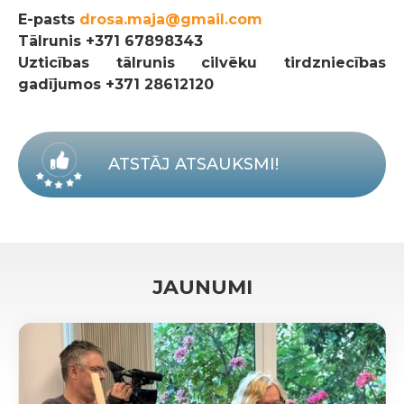
E-pasts
drosa.maja@gmail.com
Tālrunis
+371 67898343
Uzticības tālrunis cilvēku tirdzniecības
gadījumos +371 28612120
ATSTĀJ ATSAUKSMI!
JAUNUMI