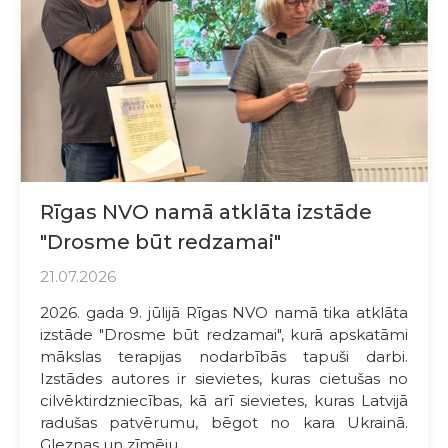
Rīgas NVO namā atklāta izstāde
"Drosme būt redzamai"
21.07.2026
2026. gada 9. jūlijā Rīgas NVO namā tika atklāta
izstāde "Drosme būt redzamai", kurā apskatāmi
mākslas terapijas nodarbībās tapuši darbi.
Izstādes autores ir sievietes, kuras cietušas no
cilvēktirdzniecības, kā arī sievietes, kuras Latvijā
radušas patvērumu, bēgot no kara Ukrainā.
Gleznas un zīmēju...