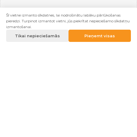
Šī vietne izmanto sīkdatnes, lai nodrošinātu labāku pārlūkošanas
pieredzi. Turpinot izmantot vietni, jūs piekrītat nepieciešamo sīkdatņu
izmantošanai.
Tikai nepieciešamās
Pieņemt visas