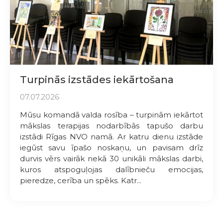
Turpinās izstādes iekārtošana
07.07.2026
Mūsu komandā valda rosība – turpinām iekārtot
mākslas terapijas nodarbībās tapušo darbu
izstādi Rīgas NVO namā. Ar katru dienu izstāde
iegūst savu īpašo noskaņu, un pavisam drīz
durvis vērs vairāk nekā 30 unikāli mākslas darbi,
kuros atspoguļojas dalībnieču emocijas,
pieredze, cerība un spēks. Katr...