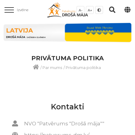
Izvēlne
A-
A+
LATVIJA
DROŠĀ MĀJA
DAŽĀDIEM CILVĒKIEM
PRIVĀTUMA POLITIKA
/
Par mums
/
Privātuma politika
Kontakti
NVO "Patvērums "Drošā māja""