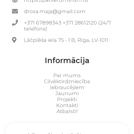
https://patverums-dm.lv/
drosa.maja@gmail.com
+371 67898343 +371 28612120 (24/7
telefons)
Lāčplēša iela 75 - 1 B, Rīga, LV-1011
Informācija
Par mums
Cilvēktirdzniecība
Iebraucējiem
Jaunumi
Projekti
Kontakti
Atbalsti!