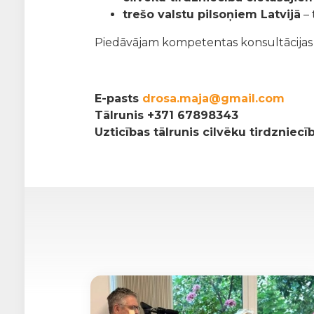
trešo valstu pilsoņiem Latvijā
– 
Piedāvājam kompetentas konsultācijas pa
E-pasts
drosa.maja@gmail.com
Tālrunis
+371 67898343
Uzticības tālrunis cilvēku tirdzniec