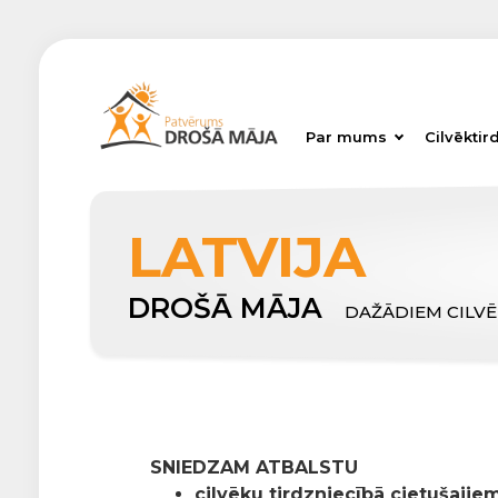
Par mums
Cilvēktir
LATVIJA
DROŠĀ MĀJA
DAŽĀDIEM CILV
SNIEDZAM ATBALSTU
cilvēku tirdzniecībā cietušajiem