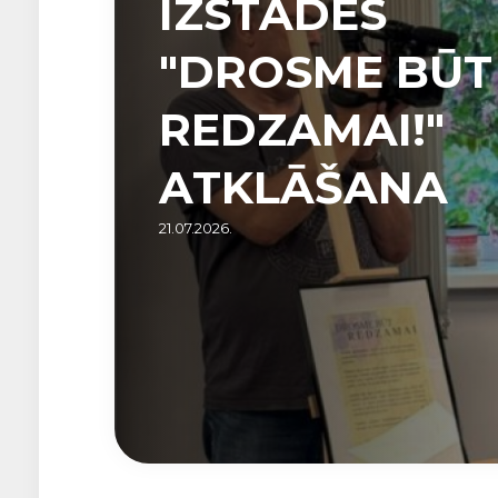
IZSTĀDES
"DROSME BŪT
REDZAMAI!"
ATKLĀŠANA
21.07.2026.