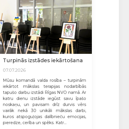
Turpinās izstādes iekārtošana
07.07.2026
Mūsu komandā valda rosība – turpinām
iekārtot mākslas terapijas nodarbībās
tapušo darbu izstādi Rīgas NVO namā. Ar
katru dienu izstāde iegūst savu īpašo
noskaņu, un pavisam drīz durvis vērs
vairāk nekā 30 unikāli mākslas darbi,
kuros atspoguļojas dalībnieču emocijas,
pieredze, cerība un spēks. Katr...