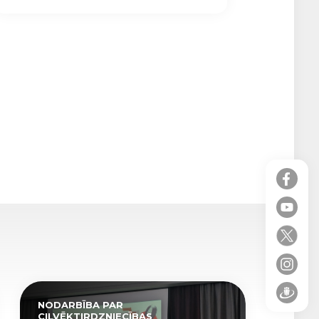
NODARBĪBA PAR
CILVĒKTIRDZNIECĪBAS