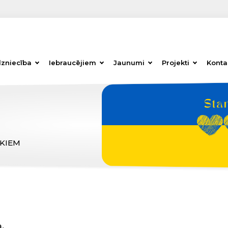
dzniecība
Iebraucējiem
Jaunumi
Projekti
Konta
ĒKIEM
,