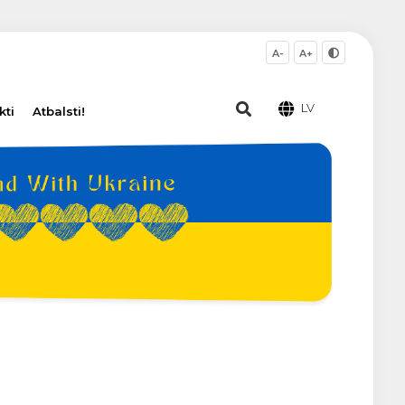
A-
A+
LV
kti
Atbalsti!