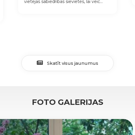
vietējās sabiedrības sievietes, lai veic...
Skatīt visus jaunumus
FOTO GALERIJAS