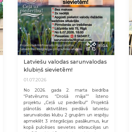
Latviešu valodas sarunvalodas
klubiņš sievietēm!
01.07.2026
No 2026. gada 2. marta biedrība
“Patvērums “Drošā māja”” īsteno
projektu „Ceļā uz piederību!” Projektā
plānotās aktivitātes piedāvā latviešu
sarunvalodas klubu 2 grupām un iespēju
apmeklēt 3 integrācijas pasākumus, kur
kopā pulcēsies sievietes iebraucējas un