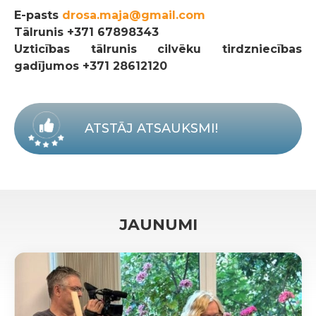
E-pasts
drosa.maja@gmail.com
Tālrunis
+371 67898343
Uzticības tālrunis cilvēku tirdzniecības
gadījumos +371 28612120
ATSTĀJ ATSAUKSMI!
JAUNUMI