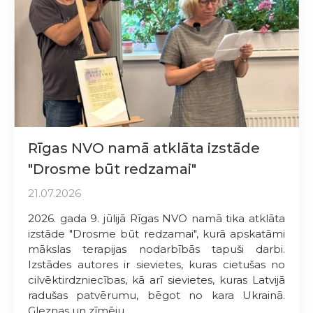
Rīgas NVO namā atklāta izstāde
"Drosme būt redzamai"
21.07.2026
2026. gada 9. jūlijā Rīgas NVO namā tika atklāta
izstāde "Drosme būt redzamai", kurā apskatāmi
mākslas terapijas nodarbībās tapuši darbi.
Izstādes autores ir sievietes, kuras cietušas no
cilvēktirdzniecības, kā arī sievietes, kuras Latvijā
radušas patvērumu, bēgot no kara Ukrainā.
Gleznas un zīmēju...