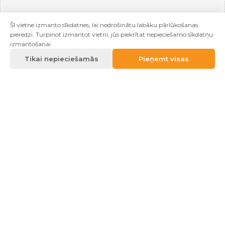
Šī vietne izmanto sīkdatnes, lai nodrošinātu labāku pārlūkošanas
pieredzi. Turpinot izmantot vietni, jūs piekrītat nepieciešamo sīkdatņu
izmantošanai.
Tikai nepieciešamās
Pieņemt visas