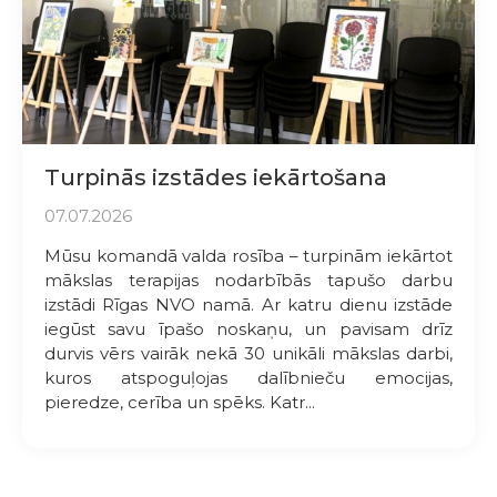
Turpinās izstādes iekārtošana
07.07.2026
Mūsu komandā valda rosība – turpinām iekārtot
mākslas terapijas nodarbībās tapušo darbu
izstādi Rīgas NVO namā. Ar katru dienu izstāde
iegūst savu īpašo noskaņu, un pavisam drīz
durvis vērs vairāk nekā 30 unikāli mākslas darbi,
kuros atspoguļojas dalībnieču emocijas,
pieredze, cerība un spēks. Katr...