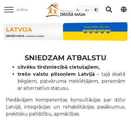
Izvēlne
A-
A+
LATVIJA
DROŠĀ MĀJA
DAŽĀDIEM CILVĒKIEM
SNIEDZAM ATBALSTU
cilvēku tirdzniecībā cietušajiem,
trešo valstu pilsoņiem Latvijā
– tajā skaitā
bēgļiem, patvēruma meklētājiem, personām
ar alternatīvo statusu.
Piedāvājam kompetentas konsultācijas par dzīvi
Latvijā, integrācijas un rehabilitācijas pasākumus,
praktisku palīdzību, apmācības.