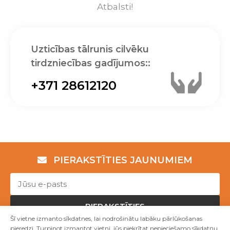
Atbalsti!
Uzticības tālrunis cilvēku
tirdzniecības gadījumos::
+371 28612120
PIERAKSTĪTIES JAUNUMIEM
PIERAKSTĪTIES
Šī vietne izmanto sīkdatnes, lai nodrošinātu labāku pārlūkošanas
pieredzi. Turpinot izmantot vietni, jūs piekrītat nepieciešamo sīkdatņu