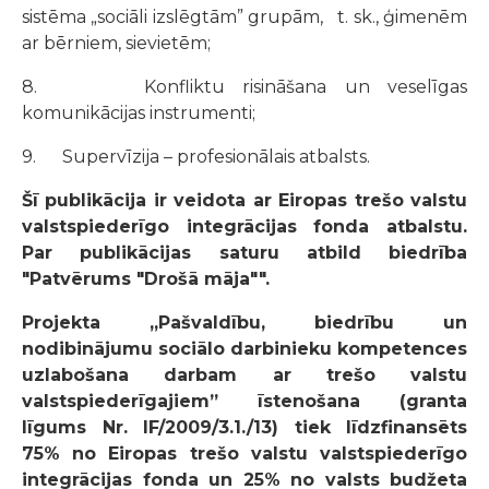
sistēma „sociāli izslēgtām” grupām, t. sk., ģimenēm
ar bērniem, sievietēm;
8. Konfliktu risināšana un veselīgas
komunikācijas instrumenti;
9. Supervīzija – profesionālais atbalsts.
Šī publikācija ir veidota ar Eiropas trešo valstu
valstspiederīgo integrācijas fonda atbalstu.
Par publikācijas saturu atbild biedrība
"Patvērums "Drošā māja"".
Projekta „Pašvaldību, biedrību un
nodibinājumu sociālo darbinieku kompetences
uzlabošana darbam ar trešo valstu
valstspiederīgajiem” īstenošana (granta
līgums Nr. IF/2009/3.1./13) tiek līdzfinansēts
75% no Eiropas trešo valstu valstspiederīgo
integrācijas fonda un 25% no valsts budžeta