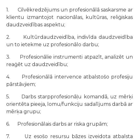
1. Cilvēkredzējums un profesionālā saskarsme ar
klientu izmantojot nacionālas, kultūras, reliģiskas
daudzveidības aspektu;
2. Kultūrdaudzveidība, indivīda daudzveidība
un to ietekme uz profesionālo darbu;
3. Profesionālie instrumenti atpazīt, analizēt un
reaģēt uz daudzveidību;
4. Profesionālā intervence atbalstošo profesiju
pārstāvjiem;
5. Darbs starpprofesionāļu komandā, uz mērķi
orientēta pieeja, lomu/funkciju sadalījums darbā ar
mērķa grupu;
6. Profesionālais darbs ar riska grupām;
7. Uz esošo resursu bāzes izveidota atbalsta