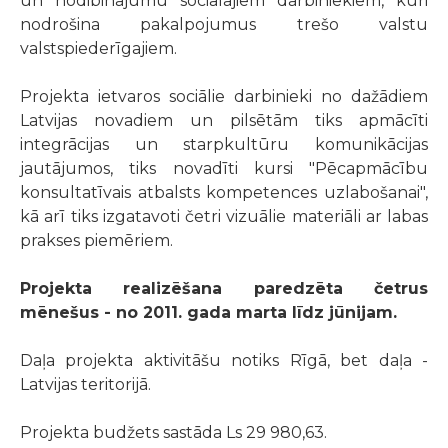
un nodibinājumu sociālajiem darbiniekiem, kuri
nodrošina pakalpojumus trešo valstu
valstspiederīgajiem.
Projekta ietvaros sociālie darbinieki no dažādiem
Latvijas novadiem un pilsētām tiks apmācīti
integrācijas un starpkultūru komunikācijas
jautājumos, tiks novadīti kursi "Pēcapmācību
konsultatīvais atbalsts kompetences uzlabošanai",
kā arī tiks izgatavoti četri vizuālie materiāli ar labas
prakses piemēriem.
Projekta realizēšana paredzēta četrus
mēnešus - no 2011. gada marta līdz jūnijam.
Daļa projekta aktivitāšu notiks Rīgā, bet daļa -
Latvijas teritorijā.
Projekta budžets sastāda Ls 29 980,63.