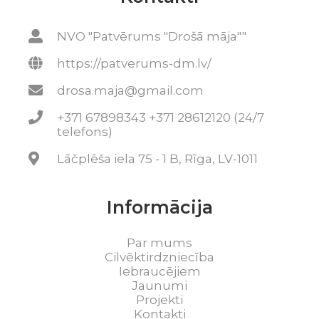
NVO "Patvērums "Drošā māja""
https://patverums-dm.lv/
drosa.maja@gmail.com
+371 67898343 +371 28612120 (24/7
telefons)
Lāčplēša iela 75 - 1 B, Rīga, LV-1011
Informācija
Par mums
Cilvēktirdzniecība
Iebraucējiem
Jaunumi
Projekti
Kontakti