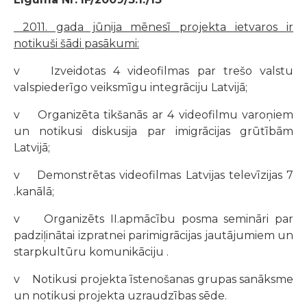
2011. gada jūnija mēnesī projekta ietvaros ir
notikuši šādi pasākumi:
v Izveidotas 4 videofilmas par trešo valstu
valspiederīgo veiksmīgu integrāciju Latvijā;
v Organizēta tikšanās ar 4 videofilmu varoņiem
un notikusi diskusija par imigrācijas grūtībām
Latvijā;
v Demonstrētas videofilmas Latvijas televīzijas 7
.kanālā;
v Organizēts II.apmācību posma semināri par
padziļinātai izpratnei parimigrācijas jautājumiem un
starpkultūru komunikāciju .
v Notikusi projekta īstenošanas grupas sanāksme
un notikusi projekta uzraudzības sēde.