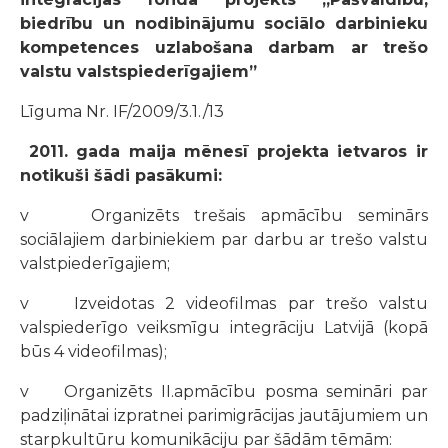
biedrību un nodibinājumu
sociālo darbinieku
kompetences uzlabošana darbam ar trešo
valstu valstspiederīgajiem”
Līguma Nr. IF/2009/3.1./13
2011. gada maija mēnesī projekta ietvaros ir
notikuši šādi pasākumi:
v Organizēts trešais apmācību seminārs
sociālajiem darbiniekiem par darbu ar trešo valstu
valstpiederīgajiem;
v Izveidotas 2 videofilmas par trešo valstu
valspiederīgo veiksmīgu integrāciju Latvijā (kopā
būs 4 videofilmas);
v Organizēts II.apmācību posma semināri par
padziļinātai izpratnei parimigrācijas jautājumiem un
starpkultūru komunikāciju par šādām tēmām: