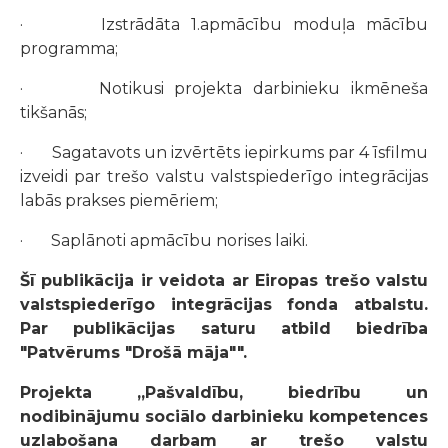
· Izstrādāta 1.apmācību moduļa mācību
programma;
· Notikusi projekta darbinieku ikmēneša
tikšanās;
· Sagatavots un izvērtēts iepirkums par 4 īsfilmu
izveidi par trešo valstu valstspiederīgo integrācijas
labās prakses piemēriem;
· Saplānoti apmācību norises laiki.
Šī publikācija ir veidota ar Eiropas trešo valstu
valstspiederīgo integrācijas fonda atbalstu.
Par publikācijas saturu atbild biedrība
"Patvērums "Drošā māja"".
Projekta „Pašvaldību, biedrību un
nodibinājumu sociālo darbinieku kompetences
uzlabošana darbam ar trešo valstu