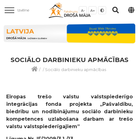
Izvēlne
A-
A+
LATVIJA
DROŠĀ MĀJA
DAŽĀDIEM CILVĒKIEM
SOCIĀLO DARBINIEKU APMĀCĪBAS
/
/
Sociālo darbinieku apmācības
Eiropas trešo valstu valstspiederīgo
integrācijas fonda projekta
„Pašvaldību,
biedrību un nodibinājumu
sociālo darbinieku
kompetences uzlabošana darbam ar trešo
valstu valstspiederīgajiem”
Līguma Nr. IF/2009/3.1./13