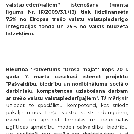
valstspiederīgajiem” īstenošana (granta
līgums Nr. IF/2009/3.1./13) tiek līdzfinansēts
75% no Eiropas trešo valstu valstspiederīgo
integrācijas fonda un 25% no valsts budžeta
līdzekļiem.
Biedrība "Patvērums "Drošā māja"" kopš 2011.
gada 7. marta uzsākusi īstenot projektu
"Pašvaldību, biedrību un nodibinājumu sociālo
darbinieku kompetences uzlabošana darbam
ar trešo valstu valstspiederīgajiem".
Tā mērķis ir
uzlabot to speciālistu kompetenci, kas sniedz
pakalpojumus trešo valstu valstspiederīgajiem;
izveidot un aprobēt formālās un neformālās
izglītības apmācību modeli pašvaldību, biedrību