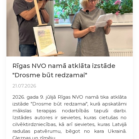
Rīgas NVO namā atklāta izstāde
"Drosme būt redzamai"
21.07.2026
2026. gada 9. jūlijā Rīgas NVO namā tika atklāta
izstāde "Drosme būt redzamai", kurā apskatāmi
mākslas terapijas nodarbībās tapuši darbi.
Izstādes autores ir sievietes, kuras cietušas no
cilvēktirdzniecības, kā arī sievietes, kuras Latvijā
radušas patvērumu, bēgot no kara Ukrainā.
Gleznas un zīmēju...