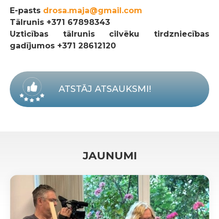
E-pasts
drosa.maja@gmail.com
Tālrunis
+371 67898343
Uzticības tālrunis cilvēku tirdzniecības
gadījumos +371 28612120
ATSTĀJ ATSAUKSMI!
JAUNUMI