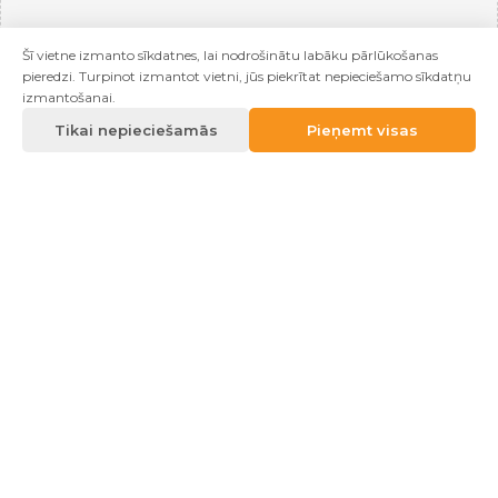
Šī vietne izmanto sīkdatnes, lai nodrošinātu labāku pārlūkošanas
pieredzi. Turpinot izmantot vietni, jūs piekrītat nepieciešamo sīkdatņu
izmantošanai.
Tikai nepieciešamās
Pieņemt visas