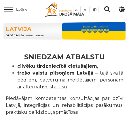
Izvēlne
A-
A+
LATVIJA
DROŠĀ MĀJA
DAŽĀDIEM CILVĒKIEM
SNIEDZAM ATBALSTU
cilvēku tirdzniecībā cietušajiem,
trešo valstu pilsoņiem Latvijā
– tajā skaitā
bēgļiem, patvēruma meklētājiem, personām
ar alternatīvo statusu.
Piedāvājam kompetentas konsultācijas par dzīvi
Latvijā, integrācijas un rehabilitācijas pasākumus,
praktisku palīdzību, apmācības.