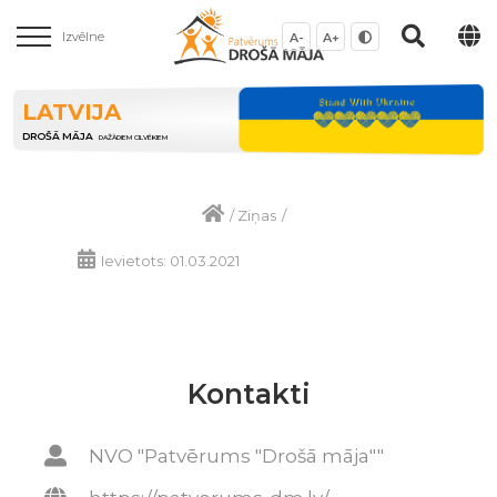
Izvēlne
A-
A+
LATVIJA
DROŠĀ MĀJA
DAŽĀDIEM CILVĒKIEM
/
Ziņas
/
Ievietots: 01.03.2021
Kontakti
NVO "Patvērums "Drošā māja""