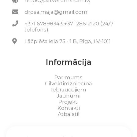
https://patverums-dm.lv/
drosa.maja@gmail.com
+371 67898343 +371 28612120 (24/7
telefons)
Lāčplēša iela 75 - 1 B, Rīga, LV-1011
Informācija
Par mums
Cilvēktirdzniecība
Iebraucējiem
Jaunumi
Projekti
Kontakti
Atbalsti!