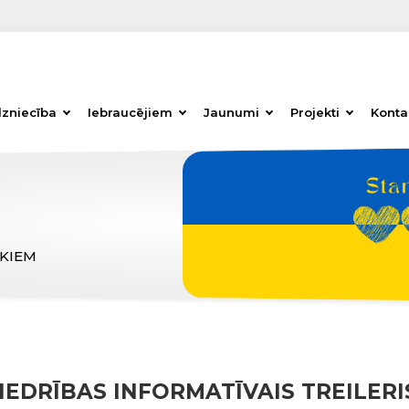
dzniecība
Iebraucējiem
Jaunumi
Projekti
Konta
ĒKIEM
BIEDRĪBAS INFORMATĪVAIS TREILERIS