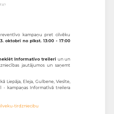
FA"!
 preventīvo kampaņu pret cilvēku
13. oktobrī no plkst. 13:00 - 17:00
meklēt Informatīvo treileri
un un
irdzniecības jautājumos un saņemt
kā Liepāja, Eleja, Gulbene, Viesīte,
ī - kampaņas Informatīvā treilera
ilveku-tirdzniecibu