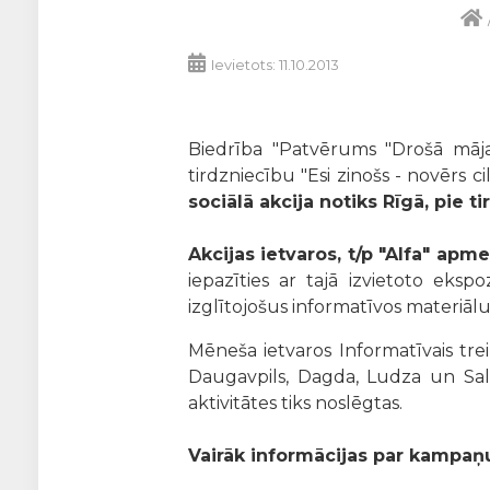
Ievietots: 11.10.2013
Biedrība "Patvērums "Drošā māja
tirdzniecību "Esi zinošs - novērs c
sociālā akcija notiks Rīgā, pie t
Akcijas ietvaros, t/p "Alfa" ap
iepazīties ar tajā izvietoto eks
izglītojošus informatīvos materiālu
Mēneša ietvaros Informatīvais treil
Daugavpils, Dagda, Ludza un Sala
aktivitātes tiks noslēgtas.
Vairāk informācijas par kampaņ