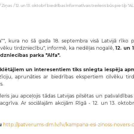
/
Ziņas
/
12. un 13. oktobrī biedrības Informatīvais treileris būs pie t/p "AL
"", kura no šā gada 18. septembra visā Latvijā rīko
ilvēku tirdzniecību", informē, ka nedēļas nogalē,
12
. un 
irdzniecības parka "Alfa".
meklētājiem un interesentiem tiks sniegta iespēja ap
pozīciju, aprunāties ar biedrības ekspertiem cilvēku t
s.
eris jau apceļojis tādas Latvijas pilsētas un pašvaldības 
cgrīva. Ar sociālajām akcijām Rīgā - 12. un 13. oktobr
u
http://patverums-dm.lv/lv/kampana-esi-zinoss-novers-c