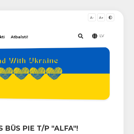
A-
A+
LV
kti
Atbalsti!
 BŪS PIE T/P "ALFA"!