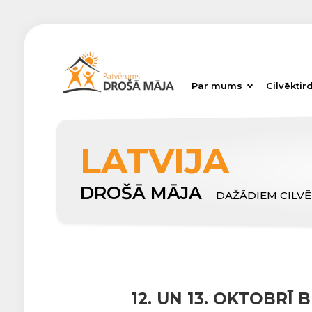
Par mums
Cilvēktir
LATVIJA
DROŠĀ MĀJA
DAŽĀDIEM CILV
12. UN 13. OKTOBRĪ 