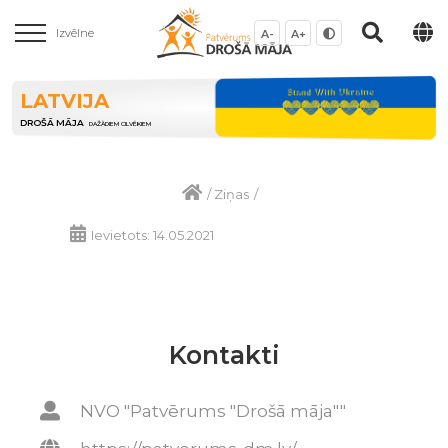
Izvēlne
A-
A+
LATVIJA
DROŠĀ MĀJA
DAŽĀDIEM CILVĒKIEM
/
Ziņas
/
Ievietots: 14.05.2021
Kontakti
NVO "Patvērums "Drošā māja""