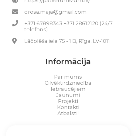
https://patverums-dm.lv/
drosa.maja@gmail.com
+371 67898343 +371 28612120 (24/7
telefons)
Lāčplēša iela 75 - 1 B, Rīga, LV-1011
Informācija
Par mums
Cilvēktirdzniecība
Iebraucējiem
Jaunumi
Projekti
Kontakti
Atbalsti!