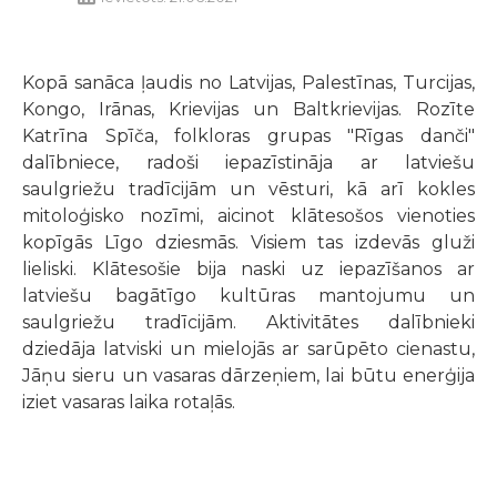
Kopā sanāca ļaudis no Latvijas, Palestīnas, Turcijas,
Kongo, Irānas, Krievijas un Baltkrievijas. Rozīte
Katrīna Spīča, folkloras grupas "Rīgas danči"
dalībniece, radoši iepazīstināja ar latviešu
saulgriežu tradīcijām un vēsturi, kā arī kokles
mitoloģisko nozīmi, aicinot klātesošos vienoties
kopīgās Līgo dziesmās. Visiem tas izdevās gluži
lieliski. Klātesošie bija naski uz iepazīšanos ar
latviešu bagātīgo kultūras mantojumu un
saulgriežu tradīcijām. Aktivitātes dalībnieki
dziedāja latviski un mielojās ar sarūpēto cienastu,
Jāņu sieru un vasaras dārzeņiem, lai būtu enerģija
iziet vasaras laika rotaļās.