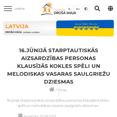
Izvēlne
A-
A+
LATVIJA
DROŠĀ MĀJA
DAŽĀDIEM CILVĒKIEM
16.JŪNIJĀ STARPTAUTISKĀS
AIZSARDZĪBAS PERSONAS
KLAUSĪJĀS KOKLES SPĒLI UN
MELODISKAS VASARAS SAULGRIEŽU
DZIESMAS
/
Ziņas
/
16.jūnijā Starptautiskās aizsardzības personas klausījās kokles
spēli un melodiskas vasaras saulgriežu dziesmas
Ievietots: 21.06.2021