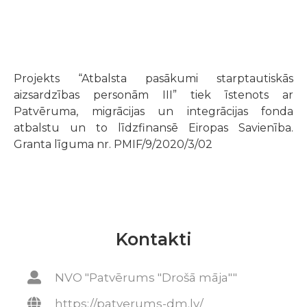
Projekts “Atbalsta pasākumi starptautiskās
aizsardzības personām III” tiek īstenots ar
Patvēruma, migrācijas un integrācijas fonda
atbalstu un to līdzfinansē Eiropas Savienība.
Granta līguma nr. PMIF/9/2020/3/02
Kontakti
NVO "Patvērums "Drošā māja""
https://patverums-dm.lv/