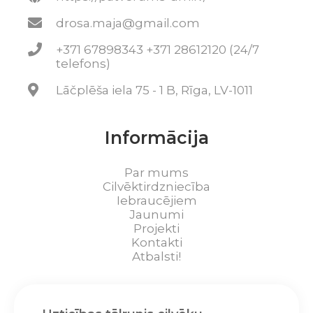
drosa.maja@gmail.com
+371 67898343 +371 28612120 (24/7
telefons)
Lāčplēša iela 75 - 1 B, Rīga, LV-1011
Informācija
Par mums
Cilvēktirdzniecība
Iebraucējiem
Jaunumi
Projekti
Kontakti
Atbalsti!