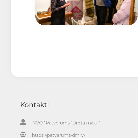
Kontakti
NVO "Patvērums "Drošā māja""
https://patverums-dm.lv/