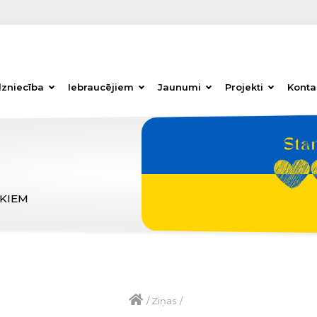
dzniecība
Iebraucējiem
Jaunumi
Projekti
Konta
ĒKIEM
/
Ziņas
/