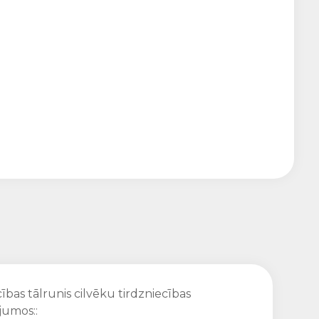
ības tālrunis cilvēku tirdzniecības
jumos::