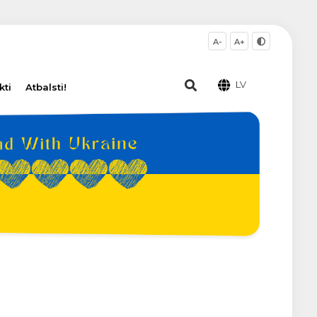
A-
A+
LV
kti
Atbalsti!