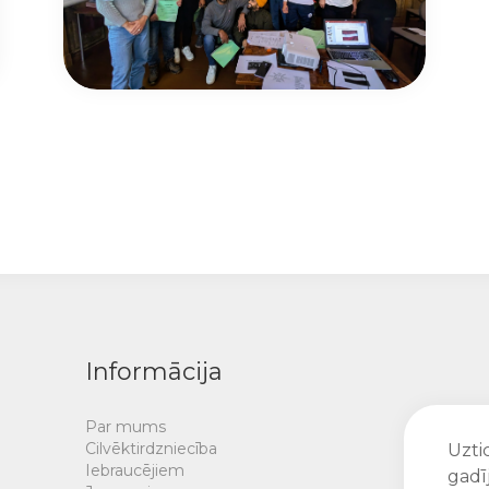
Informācija
Par mums
Cilvēktirdzniecība
Uztic
Iebraucējiem
gadī