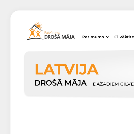
Par mums
Cilvēktir
LATVIJA
DROŠĀ MĀJA
DAŽĀDIEM CILV