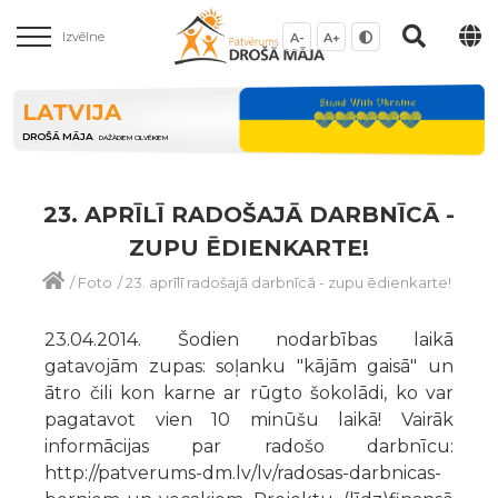
Izvēlne
A-
A+
LATVIJA
DROŠĀ MĀJA
DAŽĀDIEM CILVĒKIEM
23. APRĪLĪ RADOŠAJĀ DARBNĪCĀ -
ZUPU ĒDIENKARTE!
/
Foto
/
23. aprīlī radošajā darbnīcā - zupu ēdienkarte!
23.04.2014. Šodien nodarbības laikā
gatavojām zupas: soļanku "kājām gaisā" un
ātro čili kon karne ar rūgto šokolādi, ko var
pagatavot vien 10 minūšu laikā! Vairāk
informācijas par radošo darbnīcu:
http://patverums-dm.lv/lv/radosas-darbnicas-