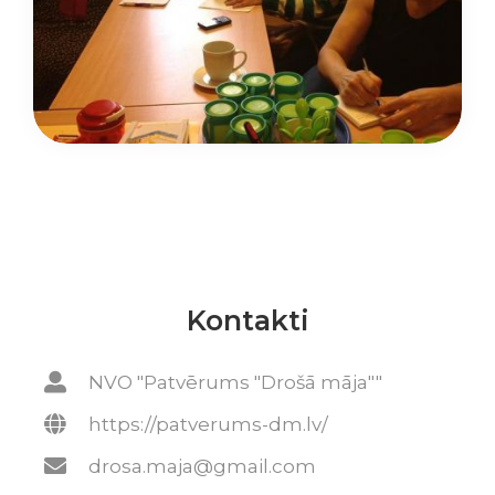
Kontakti
NVO "Patvērums "Drošā māja""
https://patverums-dm.lv/
drosa.maja@gmail.com