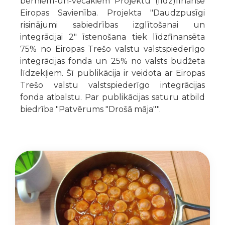
berniem-un-vecakiem Projektu (līdz)finansē
Eiropas Savienība. Projekta "Daudzpusīgi
risinājumi sabiedrības izglītošanai un
integrācijai 2" īstenošana tiek līdzfinansēta
75% no Eiropas Trešo valstu valstspiederīgo
integrācijas fonda un 25% no valsts budžeta
līdzekļiem. Šī publikācija ir veidota ar Eiropas
Trešo valstu valstspiederīgo integrācijas
fonda atbalstu. Par publikācijas saturu atbild
biedrība "Patvērums "Drošā māja"".