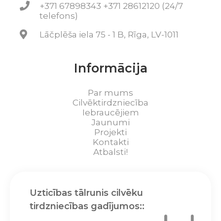
+371 67898343 +371 28612120 (24/7
telefons)
Lāčplēša iela 75 - 1 B, Rīga, LV-1011
Informācija
Par mums
Cilvēktirdzniecība
Iebraucējiem
Jaunumi
Projekti
Kontakti
Atbalsti!
Uzticības tālrunis cilvēku
tirdzniecības gadījumos::