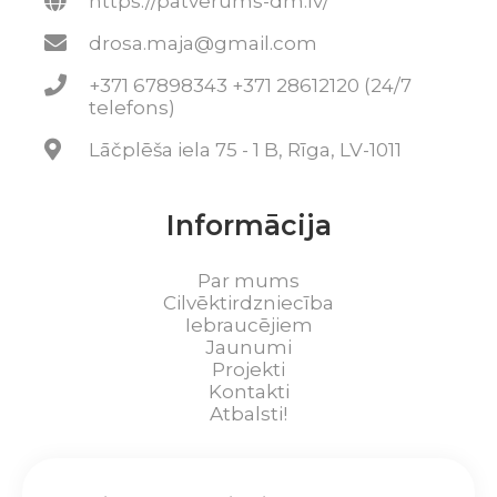
https://patverums-dm.lv/
drosa.maja@gmail.com
+371 67898343 +371 28612120 (24/7
telefons)
Lāčplēša iela 75 - 1 B, Rīga, LV-1011
Informācija
Par mums
Cilvēktirdzniecība
Iebraucējiem
Jaunumi
Projekti
Kontakti
Atbalsti!