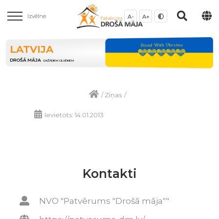
Izvēlne
A-
A+
LATVIJA
DROŠĀ MĀJA
DAŽĀDIEM CILVĒKIEM
/
Ziņas
/
Ievietots: 14.01.2013
Kontakti
NVO "Patvērums "Drošā māja""