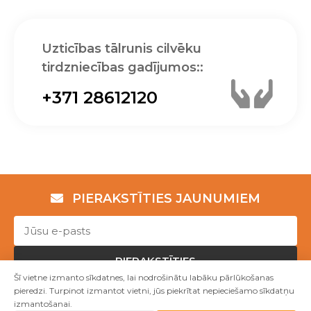
Uzticības tālrunis cilvēku
tirdzniecības gadījumos::
+371 28612120
PIERAKSTĪTIES JAUNUMIEM
PIERAKSTĪTIES
Šī vietne izmanto sīkdatnes, lai nodrošinātu labāku pārlūkošanas
pieredzi. Turpinot izmantot vietni, jūs piekrītat nepieciešamo sīkdatņu
izmantošanai.