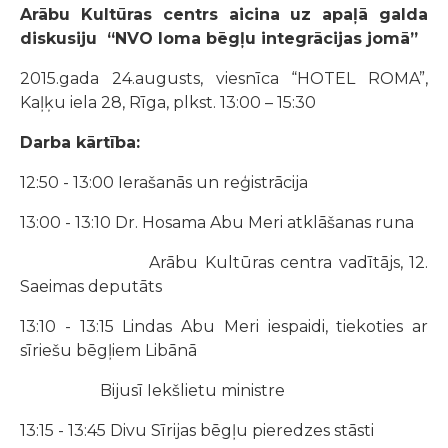
Arābu Kultūras centrs aicina uz apaļā galda
diskusiju
“NVO loma bēgļu integrācijas jomā”
2015.gada 24.augusts, viesnīca “HOTEL ROMA”,
Kaļķu iela 28, Rīga, plkst. 13:00 – 15:30
Darba kārtība:
12:50 - 13:00 Ierašanās un reģistrācija
13:00 - 13:10 Dr.
Hosama
Abu
Meri
atklāšanas runa
Arābu Kultūras centra vadītājs, 12.
Saeimas deputāts
13:10 - 13:15 Lindas
Abu
Meri
iespaidi, tiekoties ar
sīriešu bēgļiem Libānā
Bijusī Iekšlietu ministre
13:15 - 13:45 Divu Sīrijas bēgļu pieredzes stāsti