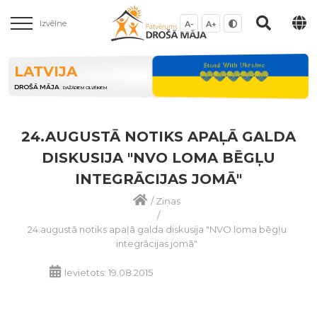
Izvēlne
A-
A+
LATVIJA
DROŠĀ MĀJA
DAŽĀDIEM CILVĒKIEM
24.AUGUSTĀ NOTIKS APAĻĀ GALDA
DISKUSIJA "NVO LOMA BĒGĻU
INTEGRĀCIJAS JOMĀ"
/
Ziņas
/
24.augustā notiks apaļā galda diskusija "NVO loma bēgļu
integrācijas jomā"
Ievietots: 19.08.2015