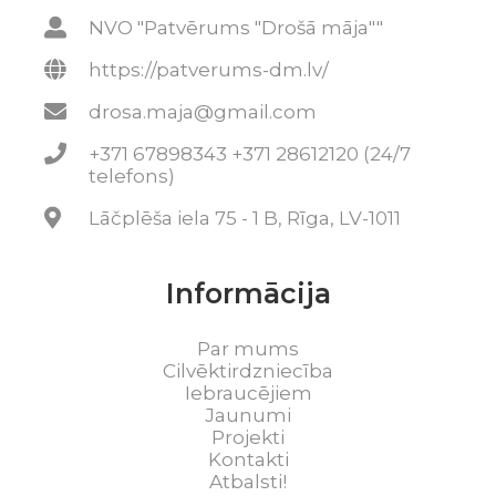
NVO "Patvērums "Drošā māja""
https://patverums-dm.lv/
drosa.maja@gmail.com
+371 67898343 +371 28612120 (24/7
telefons)
Lāčplēša iela 75 - 1 B, Rīga, LV-1011
Informācija
Par mums
Cilvēktirdzniecība
Iebraucējiem
Jaunumi
Projekti
Kontakti
Atbalsti!