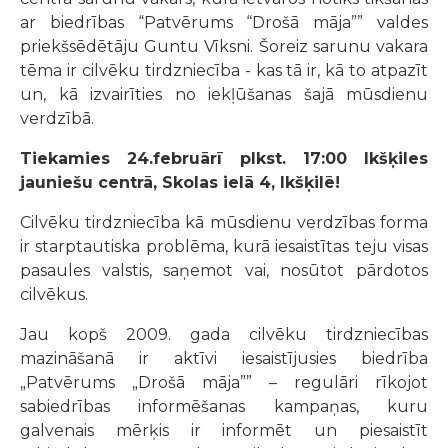
ar biedrības “Patvērums “Drošā māja”” valdes
priekšsēdētāju Guntu Vīksni. Šoreiz sarunu vakara
tēma ir cilvēku tirdzniecība - kas tā ir, kā to atpazīt
un, kā izvairīties no iekļūšanas šajā mūsdienu
verdzībā.
Tiekamies 24.februārī plkst. 17:00 Ikšķiles
jauniešu centrā, Skolas ielā 4, Ikšķilē!
Cilvēku tirdzniecība kā mūsdienu verdzības forma
ir starptautiska problēma, kurā iesaistītas teju visas
pasaules valstis, saņemot vai, nosūtot pārdotos
cilvēkus.
Jau kopš 2009. gada cilvēku tirdzniecības
mazināšanā ir aktīvi iesaistījusies biedrība
„Patvērums „Drošā māja”” – regulāri rīkojot
sabiedrības informēšanas kampaņas, kuru
galvenais mērķis ir informēt un piesaistīt