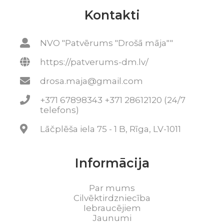
Kontakti
NVO "Patvērums "Drošā māja""
https://patverums-dm.lv/
drosa.maja@gmail.com
+371 67898343 +371 28612120 (24/7
telefons)
Lāčplēša iela 75 - 1 B, Rīga, LV-1011
Informācija
Par mums
Cilvēktirdzniecība
Iebraucējiem
Jaunumi