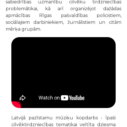
sabiedrības uzmanību cilvēku tirdzniecības
problemātikai, kā arī organizējot dažādas
apmācības Rīgas pašvaldības policistiem,
sociālajiem darbiniekiem, žurnālistiem un citām
mērķa grupām.
Latvijā pazīstamu mūziķu kopdarbs - īpaši
cilvēktirdzniecības tematikai veltīta dziesma