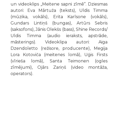
un videoklips „Meitene sapni zīmē”. Dziesmas
autori: Eva Mārtuža (teksts), Uldis Timma
(mūzika, vokāls), Erita Karlsone (vokāls),
Gundars Lintiņš (bungas), Artūrs Sebris
(saksofons), Jānis Olekšs (bass), Shine Records/
Uldis Timma (audio ieraksts, apstrāde,
māsterings). Videoklipa autori: Aiga
Dzendoletto (režisore, producente), Megija
Lora Kotoviča (meitenes lomā), Uģis Firsts
(vīrieša lomā), Santa Teimonen (ogles
zīmējumi), Ojārs Zariņš (video montāža,
operators).