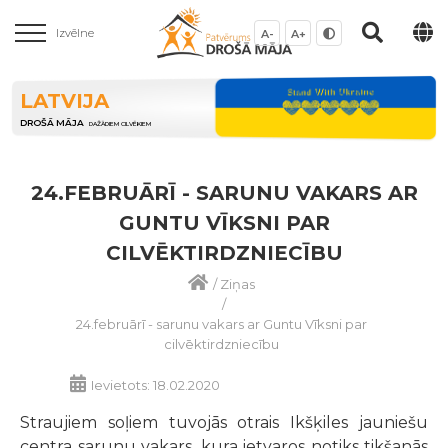
Izvēlne
A-
A+
LATVIJA
DROŠĀ MĀJA
DAŽĀDIEM CILVĒKIEM
24.FEBRUĀRĪ - SARUNU VAKARS AR
GUNTU VĪKSNI PAR
CILVĒKTIRDZNIECĪBU
/
Ziņas
/
24.februārī - sarunu vakars ar Guntu Vīksni par
cilvēktirdzniecību
Ievietots: 18.02.2020
Straujiem soļiem tuvojās otrais Ikšķiles jauniešu
centra sarunu vakars, kura ietvaros notiks tikšanās