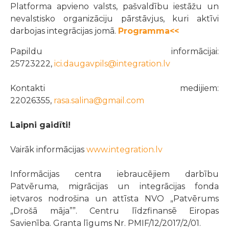
Platforma apvieno
valsts, pašvaldību iestāžu un
nevalstisko organizāciju pārstāvjus,
kuri aktīvi
darbojas integrācijas jomā.
Programma<<
Papildu informācijai:
25723222,
ici.daugavpils@integration.lv
Kontakti medijiem:
22026355,
rasa.salina@gmail.com
Laipni gaidīti!
Vairāk informācijas
www.integration.lv
Informācijas centra iebraucējiem darbību
Patvēruma, migrācijas un
integrācijas fonda
ietvaros nodrošina un attīsta NVO „Patvērums
„Drošā
māja””. Centru līdzfinansē Eiropas
Savienība. Granta līgums Nr.
PMIF/12/2017/2/01.