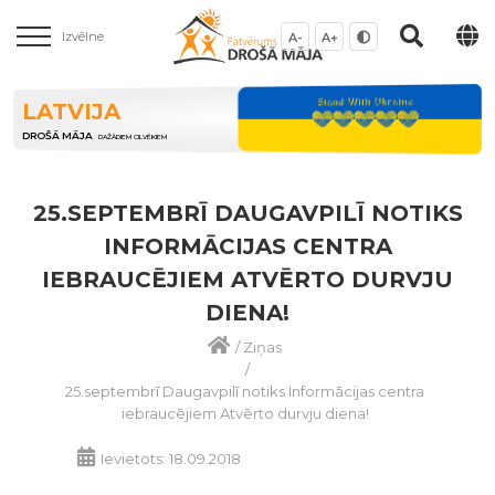
Izvēlne
A-
A+
LATVIJA
DROŠĀ MĀJA
DAŽĀDIEM CILVĒKIEM
25.SEPTEMBRĪ DAUGAVPILĪ NOTIKS
INFORMĀCIJAS CENTRA
IEBRAUCĒJIEM ATVĒRTO DURVJU
DIENA!
/
Ziņas
/
25.septembrī Daugavpilī notiks Informācijas centra
iebraucējiem Atvērto durvju diena!
Ievietots: 18.09.2018