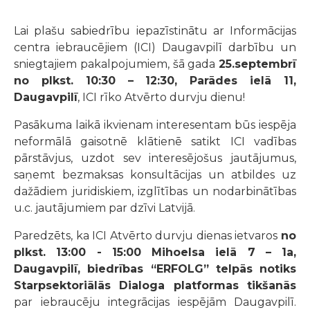
Lai plašu sabiedrību iepazīstinātu ar Informācijas
centra iebraucējiem (ICI) Daugavpilī darbību un
sniegtajiem pakalpojumiem, šā gada
25.septembrī
no plkst. 10:30 – 12:30, Parādes ielā 11,
Daugavpilī
, ICI rīko Atvērto durvju dienu!
Pasākuma laikā ikvienam interesentam būs iespēja
neformālā gaisotnē klātienē satikt ICI vadības
pārstāvjus, uzdot sev interesējošus jautājumus,
saņemt bezmaksas konsultācijas
un atbildes uz
dažādiem juridiskiem, izglītības un nodarbinātības
u.c.
jautājumiem par dzīvi Latvijā.
Paredzēts, ka ICI Atvērto durvju dienas ietvaros
no
plkst. 13:00 - 15:00 Mihoelsa ielā 7 – 1a,
Daugavpilī, biedrības “ERFOLG”
telpās notiks
Starpsektoriālās Dialoga platformas tikšanās
par
iebraucēju integrācijas iespējām Daugavpilī.