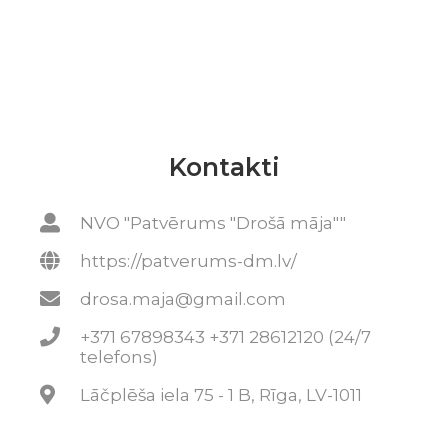
Kontakti
NVO "Patvērums "Drošā māja""
https://patverums-dm.lv/
drosa.maja@gmail.com
+371 67898343 +371 28612120 (24/7
telefons)
Lāčplēša iela 75 - 1 B, Rīga, LV-1011