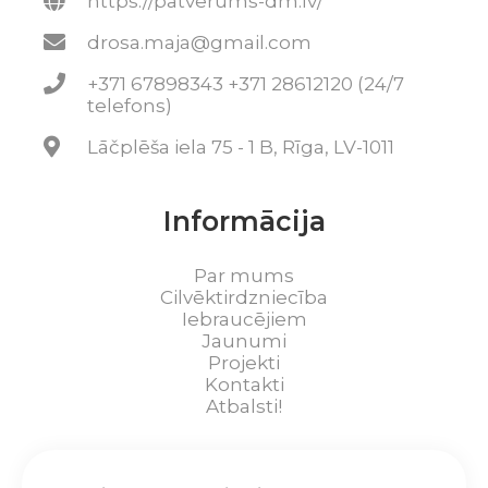
https://patverums-dm.lv/
drosa.maja@gmail.com
+371 67898343 +371 28612120 (24/7
telefons)
Lāčplēša iela 75 - 1 B, Rīga, LV-1011
Informācija
Par mums
Cilvēktirdzniecība
Iebraucējiem
Jaunumi
Projekti
Kontakti
Atbalsti!