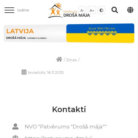
Izvēlne
A-
A+
LATVIJA
DROŠĀ MĀJA
DAŽĀDIEM CILVĒKIEM
/
Ziņas
/
Ievietots: 16.11.2015
Kontakti
NVO "Patvērums "Drošā māja""