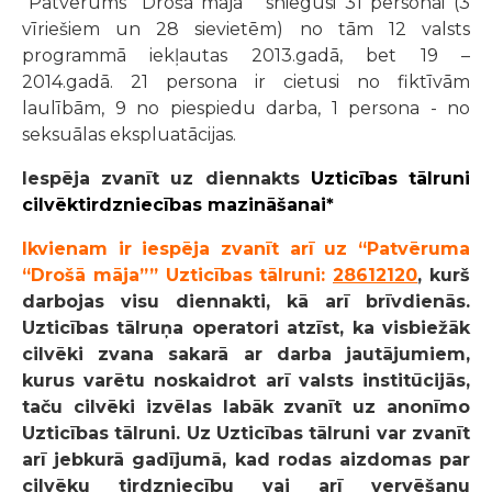
"Patvērums "Drošā māja"" sniegusi 31 personai (3
vīriešiem un 28 sievietēm) no tām 12 valsts
programmā iekļautas 2013.gadā, bet 19 –
2014.gadā.
21 persona ir cietusi no fiktīvām
laulībām, 9 no piespiedu darba, 1 persona - no
seksuālas ekspluatācijas.
Iespēja zvanīt uz diennakts
Uzticības tālruni
cilvēktirdzniecības mazināšanai*
Ikvienam ir iespēja zvanīt arī uz “Patvēruma
“Drošā māja”” Uzticības tālruni:
28612120
, kurš
darbojas visu diennakti, kā arī brīvdienās.
Uzticības tālruņa operatori atzīst, ka visbiežāk
cilvēki zvana sakarā ar darba jautājumiem,
kurus varētu noskaidrot arī valsts institūcijās,
taču cilvēki izvēlas labāk zvanīt uz anonīmo
Uzticības tālruni. Uz Uzticības tālruni var zvanīt
arī jebkurā gadījumā, kad rodas aizdomas par
cilvēku tirdzniecību vai arī vervēšanu