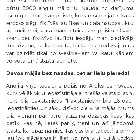
kad visi dokumenti būs nokārtoti. Kopumā tas
būtu 3000 angļu mārciņu. Nauda no darījuma
tiktu gan man, gan puisim, kurš nokārtoja to, ka es
ierodos slēgt fiktīvās laulības un daļa naudas tiktu
arī meitenei, kura mani ieteica šim puisim. Dīvaini
skan, bet fiktivīvo laulību iespēju man piedāvāja
draudzene, tā kā nav tā, ka šādus piedāvājumus
var dzirdēt tikai no svešiniekiem vai kaut kādiem
vervētājiem,” stāsta jauniete.
Devos mājās bez naudas, bet ar lielu pieredzi
Anglijā viņu sagaidījis puisis no Alūksnes novada,
kurš vēlāk viņu iepazīstināja ar trešās valsts pilsoni,
kurš bija pakistānietis. “Pakistānietim bija 26 gadi.
Iepazināmies un sāku dzīvot pie viņa mājās. Mums
bija vienam par otru jāuzzina dažādas lieas, kas
patīk, kas nē, lietas par ģimeni un arī jāizdomā
stāsts, kā iepazināmies. Tas viss bija tāpēc, ka pirms
laulību slēgšanas ir jāiet uz interviju, kurā uzdod