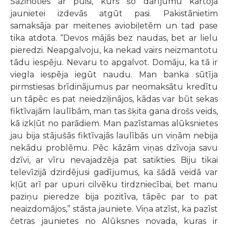
Sazinoties ar puisi, kurš šo darījumu kārtoja
jaunietei izdevās atgūt pasi. Pakistānietim
samaksāja par meitenes aviobiļetēm un tad pase
tika atdota. “Devos mājās bez naudas, bet ar lielu
pieredzi. Neapgalvoju, ka nekad vairs neizmantotu
tādu iespēju. Nevaru to apgalvot. Domāju, ka tā ir
viegla iespēja iegūt naudu. Man banka sūtīja
pirmstiesas brīdinājumus par neomaksātu kredītu
un tāpēc es pat neiedziļinājos, kādas var būt sekas
fiktīvajām laulībām, man tas šķita gana drošs veids,
kā izkļūt no parādiem. Man pazīstamas alūksnietes
jau bija stājušās fiktīvajās laulībās un viņām nebija
nekādu problēmu. Pēc kāzām viņas dzīvoja savu
dzīvi, ar vīru nevajadzēja pat satikties. Biju tikai
televīzijā dzirdējusi gadījumus, ka šādā veidā var
kļūt arī par upuri cilvēku tirdzniecībai, bet manu
paziņu pieredze bija pozitīva, tāpēc par to pat
neaizdomājos,” stāsta jauniete. Viņa atzīst, ka pazīst
četras jaunietes no Alūksnes novada, kuras ir