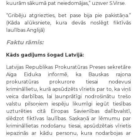
kuurām sākumā pat neiedomājas,” uzsver S.Virse.
“Gribēju atgriezties, bet pase bija pie pakistāņa.”
(Kāda alūksniete, kura devās noslēgt fiktīvās
laulības Anglijā)
Faktu rāmis:
Kāds gadījums šogad Latvijā:
Latvijas Republikas Prokuratūras Preses sekretāre
Aiga Eiduka informē, ka Bauskas rajona
prokuratūras prokurore tiesai nodevusi
krimināllietu, kurā apsūdzēts vīrietis par to, ka viņš
veica darbības, lai ļaunprātīgi nodrošinātu trešo
valstu pilsoņiem iespēju likumīgi iegūt tiesības
uzturēties citā Eiropas Savienības dalībvalstī,
slēdzot fiktīvas laulības. Saskaņā ar lēmumu par
krimināllietas nodošanu tiesai, apsūdzētais vīrietis
iepazinās ar kādu personu, kura nodarbojas ar