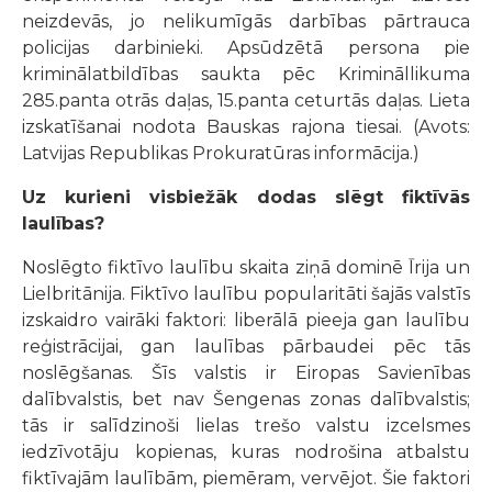
neizdevās, jo nelikumīgās darbības pārtrauca
policijas darbinieki. Apsūdzētā persona pie
kriminālatbildības saukta pēc Krimināllikuma
285.panta otrās daļas, 15.panta ceturtās daļas. Lieta
izskatīšanai nodota Bauskas rajona tiesai. (Avots:
Latvijas Republikas Prokuratūras informācija.)
Uz kurieni visbiežāk dodas slēgt fiktīvās
laulības?
Noslēgto fiktīvo laulību skaita ziņā dominē Īrija un
Lielbritānija. Fiktīvo laulību popularitāti šajās valstīs
izskaidro vairāki faktori: liberālā pieeja gan laulību
reģistrācijai, gan laulības pārbaudei pēc tās
noslēgšanas. Šīs valstis ir Eiropas Savienības
dalībvalstis, bet nav Šengenas zonas dalībvalstis;
tās ir salīdzinoši lielas trešo valstu izcelsmes
iedzīvotāju kopienas, kuras nodrošina atbalstu
fiktīvajām laulībām, piemēram, vervējot. Šie faktori