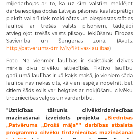
mijiedarbojas ar to, ka uz šīm valstīm meklējot
darba iespējas dodas Latvijas pilsones, kas labprātīgi
piekrīt vai arī tiek maldinātas un piespiestas stāties
laulībā ar trešās valsts pilsoņiem, tādējādi
atvieglojot trešās valsts pilsoņu iekļūšanu Eiropas
Savienībā un Šengenas zonā. (Avots:
http://patverums-dm.lv/lv/fiktivas-laulibas
)
Foto: Ne vienmēr laulības ir skaistākais dzīves
mirklis divu cilvēku attiecībās. Fiktīvo laulību
gadījumā laulības ir kā kaķis maisā, jo vieniem šāda
laulība nav nekas cits, kā vien iespēja nopelnīt, bet
citiem šāds solis var beigties ar nokļūšanu cilvēku
tirdzniecības valgos un vardarbību.
*
Uzticības tālrunis cilvēktirdzniecības
mazināšanai izveidots projekta
„Biedrības
„Patvērums „Drošā māja”” darbības atbalsta
programma cilvēku tirdzniecības mazināšanai