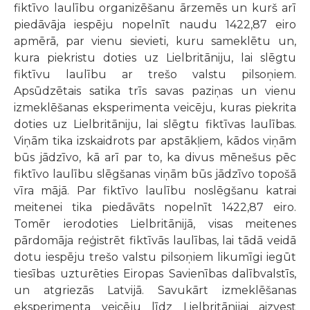
fiktīvo laulību organizēšanu ārzemēs un kurš arī
piedāvāja iespēju nopelnīt naudu 1422,87 eiro
apmērā, par vienu sievieti, kuru sameklētu un,
kura piekristu doties uz Lielbritāniju, lai slēgtu
fiktīvu laulību ar trešo valstu pilsoņiem.
Apsūdzētais satika trīs savas paziņas un vienu
izmeklēšanas eksperimenta veicēju, kuras piekrita
doties uz Lielbritāniju, lai slēgtu fiktīvas laulības.
Viņām tika izskaidrots par apstākļiem, kādos viņām
būs jādzīvo, kā arī par to, ka divus mēnešus pēc
fiktīvo laulību slēgšanas viņām būs jādzīvo topošā
vīra mājā. Par fiktīvo laulību noslēgšanu katrai
meitenei tika piedāvāts nopelnīt 1422,87 eiro.
Tomēr ierodoties Lielbritānijā, visas meitenes
pārdomāja reģistrēt fiktīvās laulības, lai tādā veidā
dotu iespēju trešo valstu pilsoņiem likumīgi iegūt
tiesības uzturēties Eiropas Savienības dalībvalstīs,
un atgriezās Latvijā. Savukārt izmeklēšanas
eksperimenta veicēju līdz Lielbritānijai aizvest