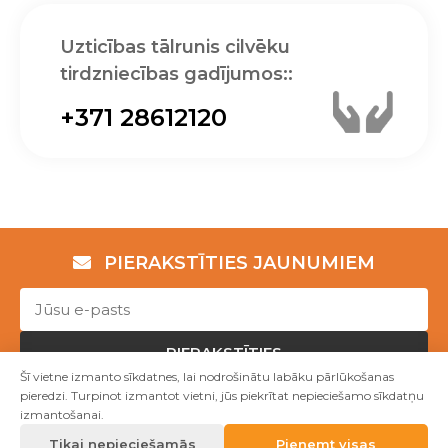
Uzticības tālrunis cilvēku
tirdzniecības gadījumos::
+371 28612120
PIERAKSTĪTIES JAUNUMIEM
PIERAKSTĪTIES
Šī vietne izmanto sīkdatnes, lai nodrošinātu labāku pārlūkošanas
pieredzi. Turpinot izmantot vietni, jūs piekrītat nepieciešamo sīkdatņu
izmantošanai.
Copyright © NVO "Patvērums "Drošā māja"" 2023
Tikai nepieciešamās
Pieņemt visas