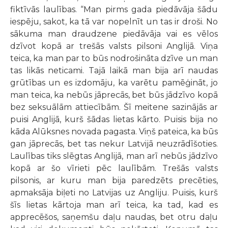
fiktīvās laulības. “Man pirms gada piedāvāja šādu
iespēju, sakot, ka tā var nopelnīt un tas ir droši. No
sākuma man draudzene piedāvāja vai es vēlos
dzīvot kopā ar trešās valsts pilsoni Anglijā. Viņa
teica, ka man par to būs nodrošināta dzīve un man
tas likās neticami. Tajā laikā man bija arī naudas
grūtības un es izdomāju, ka varētu pamēģināt, jo
man teica, ka nebūs jāprecās, bet būs jādzīvo kopā
bez seksuālām attiecībām. Šī meitene sazinājās ar
puisi Anglijā, kurš šādas lietas kārto. Puisis bija no
kāda Alūksnes novada pagasta. Viņš pateica, ka būs
gan jāprecās, bet tas nekur Latvijā neuzrādīšoties.
Laulības tiks slēgtas Anglijā, man arī nebūs jādzīvo
kopā ar šo vīrieti pēc laulībām. Trešās valsts
pilsonis, ar kuru man bija paredzēts precēties,
apmaksāja biļeti no Latvijas uz Angliju. Puisis, kurš
šīs lietas kārtoja man arī teica, ka tad, kad es
apprecēšos, saņemšu daļu naudas, bet otru daļu