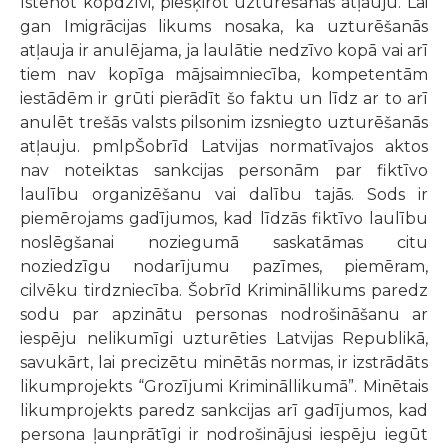
īstenot kopdzīvi, piešķirot uzturēšanās atļauju. Lai
gan Imigrācijas likums nosaka, ka uzturēšanās
atļauja ir anulējama, ja laulātie nedzīvo kopā vai arī
tiem nav kopīga mājsaimniecība, kompetentām
iestādēm ir grūti pierādīt šo faktu un līdz ar to arī
anulēt trešās valsts pilsonim izsniegto uzturēšanās
atļauju. pmlpŠobrīd Latvijas normatīvajos aktos
nav noteiktas sankcijas personām par fiktīvo
laulību organizēšanu vai dalību tajās. Sods ir
piemērojams gadījumos, kad līdzās fiktīvo laulību
noslēgšanai noziegumā saskatāmas citu
noziedzīgu nodarījumu pazīmes, piemēram,
cilvēku tirdzniecība. Šobrīd Krimināllikums paredz
sodu par apzinātu personas nodrošināšanu ar
iespēju nelikumīgi uzturēties Latvijas Republikā,
savukārt, lai precizētu minētās normas, ir izstrādāts
likumprojekts “Grozījumi Krimināllikumā”. Minētais
likumprojekts paredz sankcijas arī gadījumos, kad
persona ļaunprātīgi ir nodrošinājusi iespēju iegūt