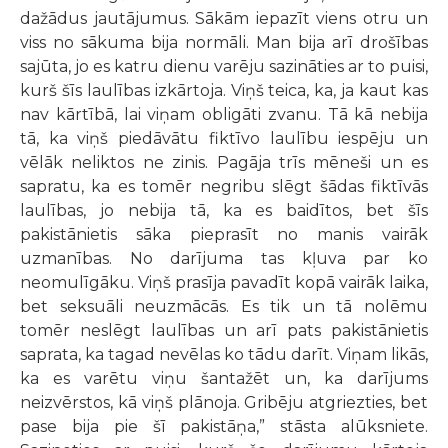
dažādus jautājumus. Sākām iepazīt viens otru un
viss no sākuma bija normāli. Man bija arī drošības
sajūta, jo es katru dienu varēju sazināties ar to puisi,
kurš šīs laulības izkārtoja. Viņš teica, ka, ja kaut kas
nav kārtībā, lai viņam obligāti zvanu. Tā kā nebija
tā, ka viņš piedāvātu fiktīvo laulību iespēju un
vēlāk neliktos ne zinis. Pagāja trīs mēneši un es
sapratu, ka es tomēr negribu slēgt šādas fiktīvās
laulības, jo nebija tā, ka es baidītos, bet šīs
pakistānietis sāka pieprasīt no manis vairāk
uzmanības. No darījuma tas kļuva par ko
neomulīgāku. Viņš prasīja pavadīt kopā vairāk laika,
bet seksuāli neuzmācās. Es tik un tā nolēmu
tomēr neslēgt laulības un arī pats pakistānietis
saprata, ka tagad nevēlas ko tādu darīt. Viņam likās,
ka es varētu viņu šantažēt un, ka darījums
neizvērstos, kā viņš plānoja. Gribēju atgriezties, bet
pase bija pie šī pakistāņa,” stāsta alūksniete.