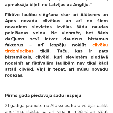
apmaksāja biļeti no Latvijas uz Angliju.”
Fiktīvo laulību slēgšana skar arī Alūksnes un
Apes novadu cilvēkus un arī no šiem
novadiem sievietes izvēlas šādu naudas
pelnīšanas veidu. Ne vienmēr, bet šāds
darījums sevī ietver daudzus bīstamus
faktorus – arī iespēju nokļūt
cilvēku
tirdzniecības
tīklā. Taču, kas ir pats
bīstamākais, cilvēki, kuri sievietēm piedāvā
nopelnīt ar fiktīvajām laulībām nav tikai kādi
attāli cilvēki. Viņi ir tepat, arī mūsu novadu
robežās.
Pirms gada piedāvāja šādu iespēju
21 gadīgā jauniete no Alūksnes, kura vēlējās palikt
anonīma, stāsta, ka arī viņa ir mēģinājusi slēgt