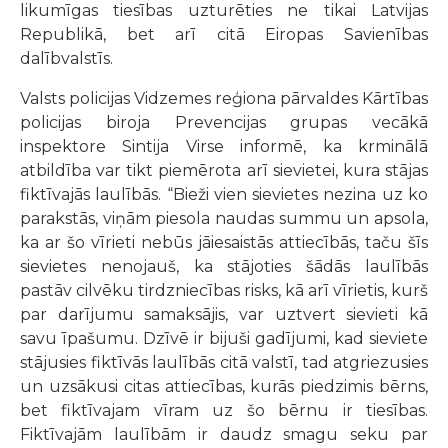
likumīgas tiesības uzturēties ne tikai Latvijas
Republikā, bet arī citā Eiropas Savienības
dalībvalstīs.
Valsts policijas Vidzemes reģiona pārvaldes Kārtības
policijas biroja Prevencijas grupas vecākā
inspektore Sintija Virse informē, ka krminālā
atbildība var tikt piemērota arī sievietei, kura stājas
fiktīvajās laulībās. “Bieži vien sievietes nezina uz ko
parakstās, viņām piesola naudas summu un apsola,
ka ar šo vīrieti nebūs jāiesaistās attiecībās, taču šīs
sievietes nenojauš, ka stājoties šādās laulībās
pastāv cilvēku tirdzniecības risks, kā arī vīrietis, kurš
par darījumu samaksājis, var uztvert sievieti kā
savu īpašumu. Dzīvē ir bijuši gadījumi, kad sieviete
stājusies fiktīvās laulībās citā valstī, tad atgriezusies
un uzsākusi citas attiecības, kurās piedzimis bērns,
bet fiktīvajam vīram uz šo bērnu ir tiesības.
Fiktīvajām laulībām ir daudz smagu seku par