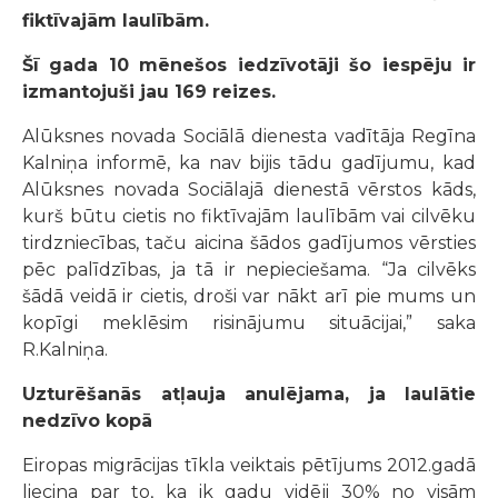
fiktīvajām laulībām.
Šī gada 10 mēnešos iedzīvotāji šo iespēju ir
izmantojuši jau 169 reizes.
Alūksnes novada Sociālā dienesta vadītāja Regīna
Kalniņa informē, ka nav bijis tādu gadījumu, kad
Alūksnes novada Sociālajā dienestā vērstos kāds,
kurš būtu cietis no fiktīvajām laulībām vai cilvēku
tirdzniecības, taču aicina šādos gadījumos vērsties
pēc palīdzības, ja tā ir nepieciešama. “Ja cilvēks
šādā veidā ir cietis, droši var nākt arī pie mums un
kopīgi meklēsim risinājumu situācijai,” saka
R.Kalniņa.
Uzturēšanās atļauja anulējama, ja laulātie
nedzīvo kopā
Eiropas migrācijas tīkla veiktais pētījums 2012.gadā
liecina par to, ka ik gadu vidēji 30% no visām