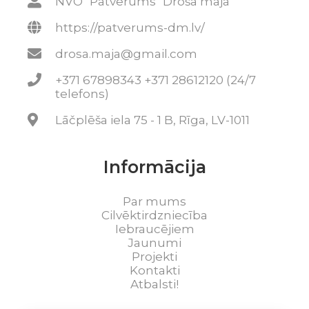
NVO "Patvērums "Drošā māja""
https://patverums-dm.lv/
drosa.maja@gmail.com
+371 67898343 +371 28612120 (24/7
telefons)
Lāčplēša iela 75 - 1 B, Rīga, LV-1011
Informācija
Par mums
Cilvēktirdzniecība
Iebraucējiem
Jaunumi
Projekti
Kontakti
Atbalsti!