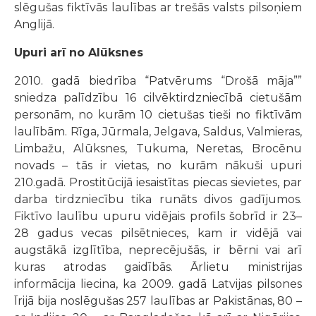
slēgušas fiktīvās laulības ar trešās valsts pilsoņiem
Anglijā.
Upuri arī no Alūksnes
2010. gadā biedrība “Patvērums “Drošā māja””
sniedza palīdzību 16 cilvēktirdzniecībā cietušām
personām, no kurām 10 cietušas tieši no fiktīvām
laulībām. Rīga, Jūrmala, Jelgava, Saldus, Valmieras,
Limbažu, Alūksnes, Tukuma, Neretas, Brocēnu
novads – tās ir vietas, no kurām nākuši upuri
210.gadā. Prostitūcijā iesaistītas piecas sievietes, par
darba tirdzniecību tika runāts divos gadījumos.
Fiktīvo laulību upuru vidējais profils šobrīd ir 23–
28 gadus vecas pilsētnieces, kam ir vidējā vai
augstākā izglītība, neprecējušās, ir bērni vai arī
kuras atrodas gaidībās. Ārlietu ministrijas
informācija liecina, ka 2009. gadā Latvijas pilsones
Īrijā bija noslēgušas 257 laulības ar Pakistānas, 80 –