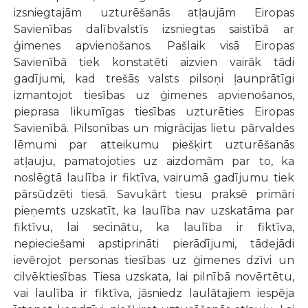
izsniegtajām uzturēšanās atļaujām Eiropas
Savienības dalībvalstīs izsniegtas saistībā ar
ģimenes apvienošanos. Pašlaik visā Eiropas
Savienībā tiek konstatēti aizvien vairāk tādi
gadījumi, kad trešās valsts pilsoņi ļaunprātīgi
izmantojot tiesības uz ģimenes apvienošanos,
pieprasa likumīgas tiesības uzturēties Eiropas
Savienībā. Pilsonības un migrācijas lietu pārvaldes
lēmumi par atteikumu piešķirt uzturēšanās
atļauju, pamatojoties uz aizdomām par to, ka
noslēgtā laulība ir fiktīva, vairumā gadījumu tiek
pārsūdzēti tiesā. Savukārt tiesu praksē primāri
pieņemts uzskatīt, ka laulība nav uzskatāma par
fiktīvu, lai secinātu, ka laulība ir fiktīva,
nepieciešami apstiprināti pierādījumi, tādejādi
ievērojot personas tiesības uz ģimenes dzīvi un
cilvēktiesības. Tiesa uzskata, lai pilnībā novērtētu,
vai laulība ir fiktīva, jāsniedz laulātajiem iespēja