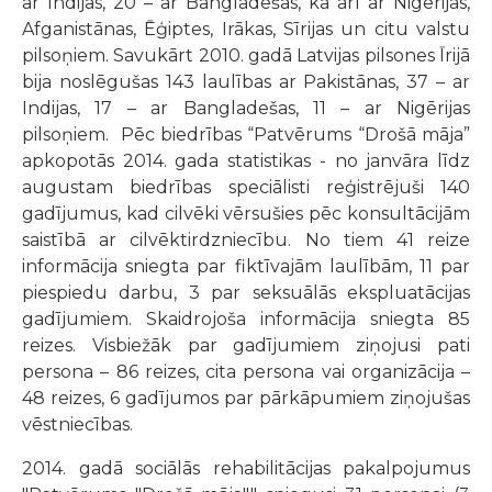
ar Indijas, 20 – ar Bangladešas, kā arī ar Nigērijas,
Afganistānas, Ēģiptes, Irākas, Sīrijas un citu valstu
pilsoņiem. Savukārt 2010. gadā Latvijas pilsones Īrijā
bija noslēgušas 143 laulības ar Pakistānas, 37 – ar
Indijas, 17 – ar Bangladešas, 11 – ar Nigērijas
pilsoņiem. Pēc biedrības “Patvērums “Drošā māja”
apkopotās 2014. gada statistikas - no janvāra līdz
augustam biedrības speciālisti reģistrējuši 140
gadījumus, kad cilvēki vērsušies pēc konsultācijām
saistībā ar cilvēktirdzniecību. No tiem 41 reize
informācija sniegta par fiktīvajām laulībām, 11 par
piespiedu darbu, 3 par seksuālās ekspluatācijas
gadījumiem. Skaidrojoša informācija sniegta 85
reizes. Visbiežāk par gadījumiem ziņojusi pati
persona – 86 reizes, cita persona vai organizācija –
48 reizes, 6 gadījumos par pārkāpumiem ziņojušas
vēstniecības.
2014. gadā sociālās rehabilitācijas pakalpojumus