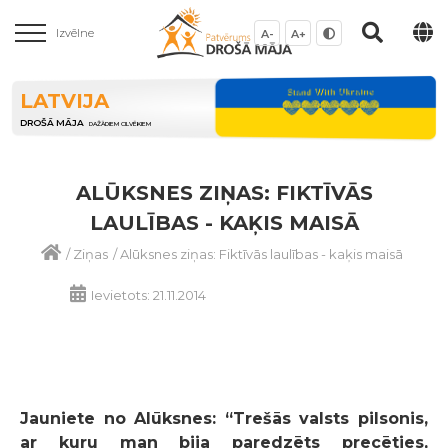
Izvēlne
A-
A+
LATVIJA
DROŠĀ MĀJA
DAŽĀDIEM CILVĒKIEM
ALŪKSNES ZIŅAS: FIKTĪVĀS
LAULĪBAS - KAĶIS MAISĀ
/
Ziņas
/
Alūksnes ziņas: Fiktīvās laulības - kaķis maisā
Ievietots: 21.11.2014
Jauniete no Alūksnes: “Trešās valsts pilsonis,
ar kuru man bija paredzēts precēties,