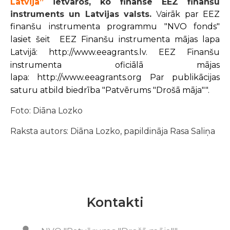
Latvijā”
ietvaros, ko finansē EEZ finanšu
instruments un Latvijas valsts.
V
airāk par EEZ
finanšu instrumenta programmu
"NVO fonds"
lasiet šeit
EEZ Finanšu instrumenta mājas lapa
Latvijā:
http://www.eeagrants.lv
.
EEZ Finanšu
instrumenta oficiālā mājas
lapa:
http://www.eeagrants.org
Par publikācijas
saturu atbild biedrība "Patvērums "Drošā māja"".
Foto: Diāna Lozko
Raksta autors: Diāna Lozko, papildināja Rasa Saliņa
Kontakti