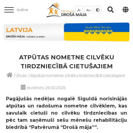
Izvēlne
A-
A+
LATVIJA
DROŠĀ MĀJA
DAŽĀDIEM CILVĒKIEM
ATPŪTAS NOMETNE CILVĒKU
TIRDZNIECĪBĀ CIETUŠAJIEM
/
Ziņas
/
Atpūtas nometne cilvēku tirdzniecībā cietušajiem
Ievietots: 26.02.2025
Pagājušās nedēļas nogalē Siguldā norisinājās
atpūtas un radošuma nometne cilvēkiem, kas
savulaik cietuši no cilvēku tirdzniecības un
pēc tam saņēmuši sešu mēnešu rehabilitāciju
biedrībā “Patvērumā “Drošā māja””.