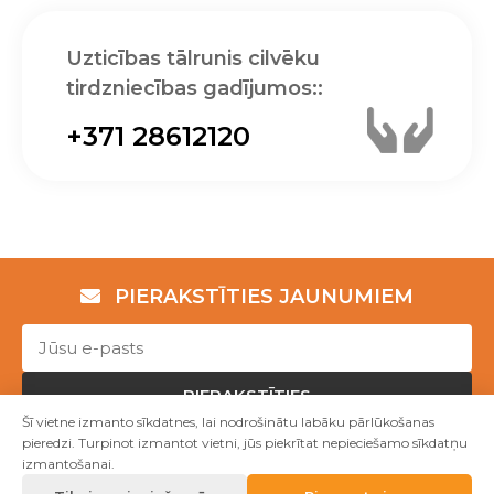
Uzticības tālrunis cilvēku
tirdzniecības gadījumos::
+371 28612120
PIERAKSTĪTIES JAUNUMIEM
PIERAKSTĪTIES
Šī vietne izmanto sīkdatnes, lai nodrošinātu labāku pārlūkošanas
pieredzi. Turpinot izmantot vietni, jūs piekrītat nepieciešamo sīkdatņu
izmantošanai.
Copyright © NVO "Patvērums "Drošā māja"" 2023