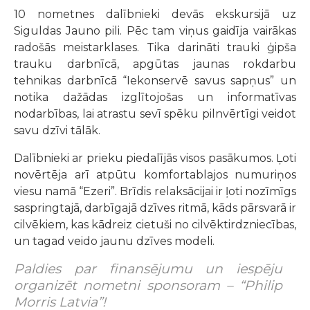
10 nometnes dalībnieki devās ekskursijā uz
Siguldas Jauno pili. Pēc tam viņus gaidīja vairākas
radošās meistarklases. Tika darināti trauki ģipša
trauku darbnīcā, apgūtas jaunas rokdarbu
tehnikas darbnīcā “Iekonservē savus sapņus” un
notika dažādas izglītojošas un informatīvas
nodarbības, lai atrastu sevī spēku pilnvērtīgi veidot
savu dzīvi tālāk.
Dalībnieki ar prieku piedalījās visos pasākumos. Ļoti
novērtēja arī atpūtu komfortablajos numuriņos
viesu namā “Ezeri”. Brīdis relaksācijai ir ļoti nozīmīgs
saspringtajā, darbīgajā dzīves ritmā, kāds pārsvarā ir
cilvēkiem, kas kādreiz cietuši no cilvēktirdzniecības,
un tagad veido jaunu dzīves modeli.
Paldies par finansējumu un iespēju
organizēt nometni sponsoram – “Philip
Morris Latvia”!