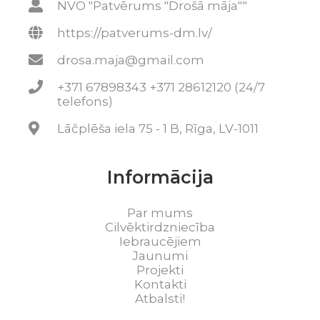
NVO "Patvērums "Drošā māja""
https://patverums-dm.lv/
drosa.maja@gmail.com
+371 67898343 +371 28612120 (24/7
telefons)
Lāčplēša iela 75 - 1 B, Rīga, LV-1011
Informācija
Par mums
Cilvēktirdzniecība
Iebraucējiem
Jaunumi
Projekti
Kontakti
Atbalsti!