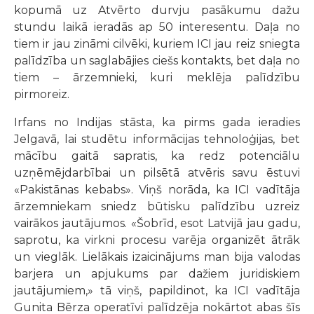
kopumā uz Atvērto durvju pasākumu dažu
stundu laikā ieradās ap 50 interesentu. Daļa no
tiem ir jau zināmi cilvēki, kuriem ICI jau reiz sniegta
palīdzība un saglabājies ciešs kontakts, bet daļa no
tiem – ārzemnieki, kuri meklēja palīdzību
pirmoreiz.
Irfans no Indijas stāsta, ka pirms gada ieradies
Jelgavā, lai studētu informācijas tehnoloģijas, bet
mācību gaitā sapratis, ka redz potenciālu
uzņēmējdarbībai un pilsētā atvēris savu ēstuvi
«Pakistānas kebabs». Viņš norāda, ka ICI vadītāja
ārzemniekam sniedz būtisku palīdzību uzreiz
vairākos jautājumos. «Šobrīd, esot Latvijā jau gadu,
saprotu, ka virkni procesu varēja organizēt ātrāk
un vieglāk. Lielākais izaicinājums man bija valodas
barjera un apjukums par dažiem juridiskiem
jautājumiem,» tā viņš, papildinot, ka ICI vadītāja
Gunita Bērza operatīvi palīdzēja nokārtot abas šīs