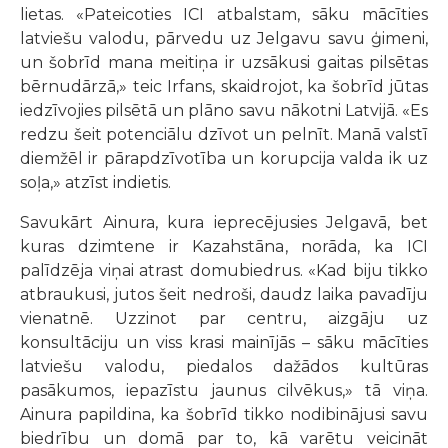
lietas. «Pateicoties ICI atbalstam, sāku mācīties
latviešu valodu, pārvedu uz Jelgavu savu ģimeni,
un šobrīd mana meitiņa ir uzsākusi gaitas pilsētas
bērnudārzā,» teic Irfans, skaidrojot, ka šobrīd jūtas
iedzīvojies pilsētā un plāno savu nākotni Latvijā. «Es
redzu šeit potenciālu dzīvot un pelnīt. Manā valstī
diemžēl ir pārapdzīvotība un korupcija valda ik uz
soļa,» atzīst indietis.
Savukārt Ainura, kura ieprecējusies Jelgavā, bet
kuras dzimtene ir Kazahstāna, norāda, ka ICI
palīdzēja viņai atrast domubiedrus. «Kad biju tikko
atbraukusi, jutos šeit nedroši, daudz laika pavadīju
vienatnē. Uzzinot par centru, aizgāju uz
konsultāciju un viss krasi mainījās – sāku mācīties
latviešu valodu, piedalos dažādos kultūras
pasākumos, iepazīstu jaunus cilvēkus,» tā viņa.
Ainura papildina, ka šobrīd tikko nodibinājusi savu
biedrību un domā par to, kā varētu veicināt