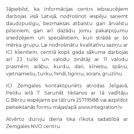
Jāpiebilst, ka Informācijas centrs iebraucējiem
darbojas visā Latvijā, nodrošinot iespēju saņemt
daudzpusīgu, bezmaksas atbalstu gan ārvalstu
pilsoņiem, gan arī dažādu jomu pakalpojumu
sniedzējiem un speciālistiem, kuri strādā ar šo
mērķa grupu. Lai nodrošinātu kvalitatīvu saziņu ar
ICI klientiem, centrā kopš gada sākuma darbojas
arī 23 tulki un valodu zinātāji ar 11 valodu
prasmēm: arābu, kurdu, dari, ķīniešu, spāņu,
vjetnamiešu, turku, hindi, tigriņu, sorani, gruzīnu.
ICI Zemgales kontaktpunkts atrodas Jelgavā,
Peldu ielā 7. Sarunāt tikšanos ar tā vadītāju
G.Bērzu iespējams pa tālruni 25719588 vai aizpildot
pieteikšanās formu mājaslapā www.integration.lv
Atvērto durvju diena tika rīkota sadabībā ar
Zemgales NVO centru.