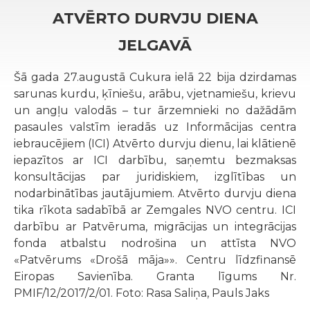
ATVĒRTO DURVJU DIENA
JELGAVĀ
Šā gada 27.augustā Cukura ielā 22 bija dzirdamas
sarunas kurdu, ķīniešu, arābu, vjetnamiešu, krievu
un angļu valodās – tur ārzemnieki no dažādām
pasaules valstīm ieradās uz Informācijas centra
iebraucējiem (ICI) Atvērto durvju dienu, lai klātienē
iepazītos ar ICI darbību, saņemtu bezmaksas
konsultācijas par juridiskiem, izglītības un
nodarbinātības jautājumiem. Atvērto durvju diena
tika rīkota sadabībā ar Zemgales NVO centru. ICI
darbību ar Patvēruma, migrācijas un integrācijas
fonda atbalstu nodrošina un attīsta NVO
«Patvērums «Drošā māja»». Centru līdzfinansē
Eiropas Savienība. Granta līgums Nr.
PMIF/12/2017/2/01. Foto: Rasa Saliņa, Pauls Jaks