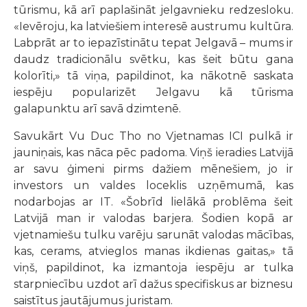
tūrismu, kā arī paplašināt jelgavnieku redzesloku.
«Ievēroju, ka latviešiem interesē austrumu kultūra.
Labprāt ar to iepazīstinātu tepat Jelgavā – mums ir
daudz tradicionālu svētku, kas šeit būtu gana
kolorīti,» tā viņa, papildinot, ka nākotnē saskata
iespēju popularizēt Jelgavu kā tūrisma
galapunktu arī savā dzimtenē.
Savukārt Vu Duc Tho no Vjetnamas ICI pulkā ir
jauniņais, kas nāca pēc padoma. Viņš ieradies Latvijā
ar savu ģimeni pirms dažiem mēnešiem, jo ir
investors un valdes loceklis uzņēmumā, kas
nodarbojas ar IT. «Šobrīd lielākā problēma šeit
Latvijā man ir valodas barjera. Šodien kopā ar
vjetnamiešu tulku varēju sarunāt valodas mācības,
kas, cerams, atvieglos manas ikdienas gaitas,» tā
viņš, papildinot, ka izmantoja iespēju ar tulka
starpniecību uzdot arī dažus specifiskus ar biznesu
saistītus jautājumus juristam.