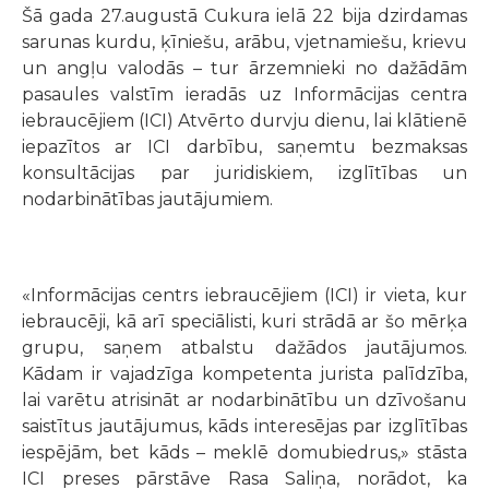
Šā gada 27.augustā Cukura ielā 22 bija dzirdamas
sarunas kurdu, ķīniešu, arābu, vjetnamiešu, krievu
un angļu valodās – tur ārzemnieki no dažādām
pasaules valstīm ieradās uz Informācijas centra
iebraucējiem (ICI) Atvērto durvju dienu, lai klātienē
iepazītos ar ICI darbību, saņemtu bezmaksas
konsultācijas par juridiskiem, izglītības un
nodarbinātības jautājumiem.
«Informācijas centrs iebraucējiem (ICI) ir vieta, kur
iebraucēji, kā arī speciālisti, kuri strādā ar šo mērķa
grupu, saņem atbalstu dažādos jautājumos.
Kādam ir vajadzīga kompetenta jurista palīdzība,
lai varētu atrisināt ar nodarbinātību un dzīvošanu
saistītus jautājumus, kāds interesējas par izglītības
iespējām, bet kāds – meklē domubiedrus,» stāsta
ICI preses pārstāve Rasa Saliņa, norādot, ka