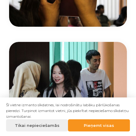
Šī vietne izmanto sīkdatnes, lai nodrošinātu labāku pārlūkošanas
pieredzi. Turpinot izmantot vietni, jūs piekrītat nepieciešamo sīkdatņu
izmantošanai.
Tikai nepieciešamās
Pieņemt visas