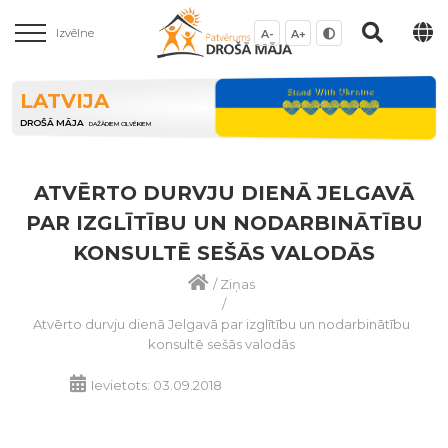
Izvēlne
A-
A+
LATVIJA
DROŠĀ MĀJA
DAŽĀDIEM CILVĒKIEM
ATVĒRTO DURVJU DIENĀ JELGAVĀ
PAR IZGLĪTĪBU UN NODARBINĀTĪBU
KONSULTĒ SEŠĀS VALODĀS
/
Ziņas
/
Atvērto durvju dienā Jelgavā par izglītību un nodarbinātību
konsultē sešās valodās
Ievietots: 03.09.2018